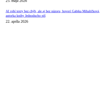
25. mája 2026
AI robí texty bez chýb, ale aj bez názoru, hovorí Gabika Mihaličková,
autorka knihy Jednoducho píš
22. apríla 2026