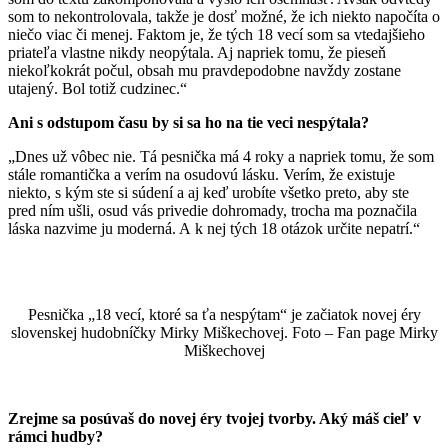
som to nekontrolovala, takže je dosť možné, že ich niekto napočíta o
niečo viac či menej. Faktom je, že tých 18 vecí som sa vtedajšieho
priateľa vlastne nikdy neopýtala. Aj napriek tomu, že pieseň
niekoľkokrát počul, obsah mu pravdepodobne navždy zostane
utajený. Bol totiž cudzinec.“
Ani s odstupom času by si sa ho na tie veci nespýtala?
„Dnes už vôbec nie. Tá pesnička má 4 roky a napriek tomu, že som
stále romantička a verím na osudovú lásku. Verím, že existuje
niekto, s kým ste si súdení a aj keď urobíte všetko preto, aby ste
pred ním ušli, osud vás privedie dohromady, trocha ma poznačila
láska nazvime ju moderná. A k nej tých 18 otázok určite nepatrí.“
Pesnička „18 vecí, ktoré sa ťa nespýtam“ je začiatok novej éry
slovenskej hudobníčky Mirky Miškechovej. Foto – Fan page Mirky
Miškechovej
Zrejme sa posúvaš do novej éry tvojej tvorby. Aký máš cieľ v
rámci hudby?