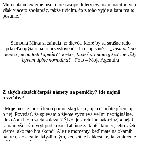
Momentálne externe píšem pre časopis Interview, mám načrtnutých
však viacero spoluprác, takže uvidím, čo z toho vyjde a kam ma to
posunie.“
Samotná Mirka si zahrala to dievča, ktoré by sa strašne rado
priateľa opýtalo na to nevyslovené a iba napísané…
„zostaneš do
konca jak na lodi kapitán?“
alebo
„budeš pri mne aj keď nie vždy
bývam úplne normálna?“
Foto – Moja Agentúra
Z akých situácií čerpáš námety na pesničky? Ide najmä
o vzťahy?
„Moje piesne nie sú len o partnerskej láske, aj keď určite píšem aj
o nej. Povedať, že spievam o živote vyznieva veľmi neoriginálne,
ale o čom inom sa dá spievať? Život je smrteľne nákazlivý a nejak
sa nám všetkým vryl pod kožu. Ťaháme za kratší koniec, lebo všetci
vieme, ako táto hra skončí. Ale tie momenty, keď máte na okamih
navrch, stoja za to. Myslím tým, keď cítite ľahkosť bytia, zmierenie