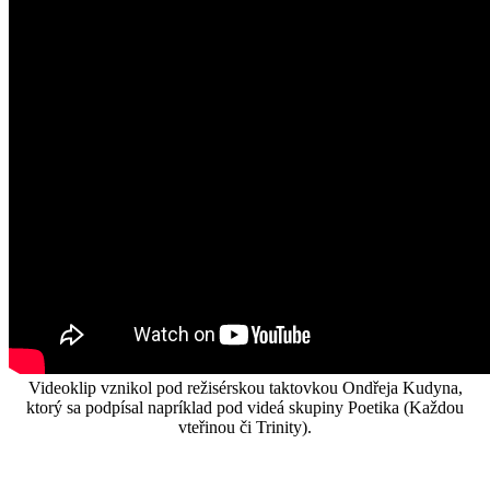
Videoklip vznikol pod režisérskou taktovkou Ondřeja Kudyna,
ktorý sa podpísal napríklad pod videá skupiny Poetika (Každou
vteřinou či Trinity).