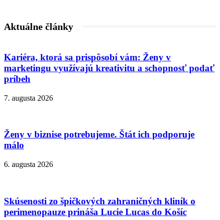
Aktuálne články
Kariéra, ktorá sa prispôsobí vám: Ženy v
marketingu využívajú kreativitu a schopnosť podať
príbeh
7. augusta 2026
Ženy v biznise potrebujeme. Štát ich podporuje
málo
6. augusta 2026
Skúsenosti zo špičkových zahraničných kliník o
perimenopauze prináša Lucie Lucas do Košíc