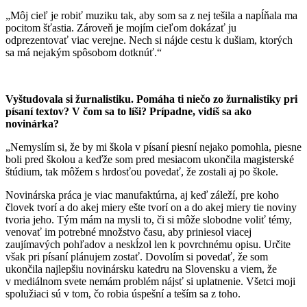
„Môj cieľ je robiť muziku tak, aby som sa z nej tešila a napĺňala ma
pocitom šťastia. Zároveň je mojím cieľom dokázať ju
odprezentovať viac verejne. Nech si nájde cestu k dušiam, ktorých
sa má nejakým spôsobom dotknúť.“
Vyštudovala si žurnalistiku. Pomáha ti niečo zo žurnalistiky pri
písaní textov? V čom sa to líši? Prípadne, vidíš sa ako
novinárka?
„Nemyslím si, že by mi škola v písaní piesní nejako pomohla, piesne
boli pred školou a keďže som pred mesiacom ukončila magisterské
štúdium, tak môžem s hrdosťou povedať, že zostali aj po škole.
Novinárska práca je viac manufaktúrna, aj keď záleží, pre koho
človek tvorí a do akej miery ešte tvorí on a do akej miery tie noviny
tvoria jeho. Tým mám na mysli to, či si môže slobodne voliť témy,
venovať im potrebné množstvo času, aby priniesol viacej
zaujímavých pohľadov a neskĺzol len k povrchnému opisu. Určite
však pri písaní plánujem zostať. Dovolím si povedať, že som
ukončila najlepšiu novinársku katedru na Slovensku a viem, že
v mediálnom svete nemám problém nájsť si uplatnenie. Všetci moji
spolužiaci sú v tom, čo robia úspešní a teším sa z toho.