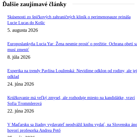
Ďalšie zaujímavé články
Skúsenosti zo špičkových zahraničných kliník o perimenopauze prináša
Lucie Lucas do Košíc
5. augusta 2026
Europoslankyňa Lucia Yar: Žena nesmie prosiť o prežitie. Ochrana obetí s
musí zmeniť
8. júla 2026
Expertka na trendy Pavlína Louženská: Nevidíme odklon od rodiny, ale jej
odklad
24. júna 2026
Krúžkovanie má veľký zmysel, ale rozhoduje miesto na kandidátke, vraví
Sofia Trommlerová
22. júna 2026
V Maďarsku sa žiadny vydavateľ neodvážil knihu vydať, na Slovensku áno
hovorí profesorka Andrea Pető