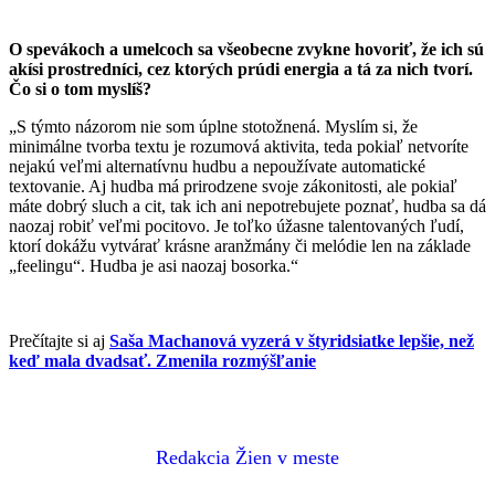
O spevákoch a umelcoch sa všeobecne zvykne hovoriť, že ich sú
akísi prostredníci, cez ktorých prúdi energia a tá za nich tvorí.
Čo si o tom myslíš?
„S týmto názorom nie som úplne stotožnená. Myslím si, že
minimálne tvorba textu je rozumová aktivita, teda pokiaľ netvoríte
nejakú veľmi alternatívnu hudbu a nepoužívate automatické
textovanie. Aj hudba má prirodzene svoje zákonitosti, ale pokiaľ
máte dobrý sluch a cit, tak ich ani nepotrebujete poznať, hudba sa dá
naozaj robiť veľmi pocitovo. Je toľko úžasne talentovaných ľudí,
ktorí dokážu vytvárať krásne aranžmány či melódie len na základe
„feelingu“. Hudba je asi naozaj bosorka.“
Prečítajte si aj
Saša Machanová vyzerá v štyridsiatke lepšie, než
keď mala dvadsať. Zmenila rozmýšľanie
Redakcia Žien v meste