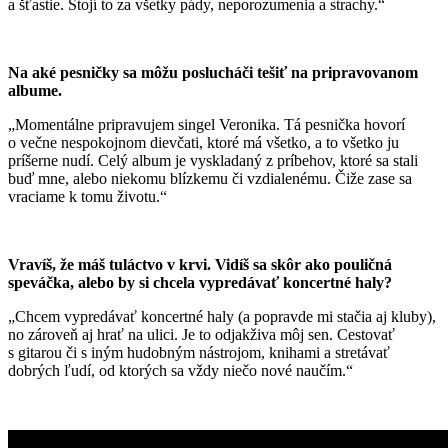
a šťastie. Stojí to za všetky pády, neporozumenia a strachy.“
Na aké pesničky sa môžu poslucháči tešiť na pripravovanom
albume.
„Momentálne pripravujem singel Veronika. Tá pesnička hovorí
o večne nespokojnom dievčati, ktoré má všetko, a to všetko ju
príšerne nudí. Celý album je vyskladaný z príbehov, ktoré sa stali
buď mne, alebo niekomu blízkemu či vzdialenému. Čiže zase sa
vraciame k tomu životu.“
Vravíš, že máš tuláctvo v krvi. Vidíš sa skôr ako pouličná
speváčka, alebo by si chcela vypredávať koncertné haly?
„Chcem vypredávať koncertné haly (a popravde mi stačia aj kluby),
no zároveň aj hrať na ulici. Je to odjakživa môj sen. Cestovať
s gitarou či s iným hudobným nástrojom, knihami a stretávať
dobrých ľudí, od ktorých sa vždy niečo nové naučím.“