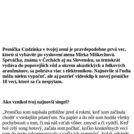
Pesnička Cudzinka v tvojej zemi je pravdepodobne prvá vec,
ktorú si vybavíte po vyslovení mena Mirka Miškechová.
Speváčka, známa v Čechách aj na Slovensku, sa tentokrát
vydáva do popovejších vôd a okrem akustických a folkových
aranžmánov, sa pohráva viac s elektronikou. Najnovšie si ľudia
môžu nielen vypočuť, ale aj pozrieť videoklip k novej pesničke
18 vecí, ktoré sa ťa nespýtam.
Ako vznikol tvoj najnovší singel?
„Pesničku som napísala približne pred 4 rokmi, keď som začínala
chodiť s vtedajším priateľom. Na papier a do nôt som hodila všetky
pochybnosti o tom, či má náš vzťah vôbec zmysel a či vydrží. Keď
bol celý song hotový, začala som počítať, koľko konkrétnych vecí
som do textu zakomponovala a vyšlo ich osemnásť. Avšak odvtedy