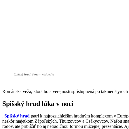
Spišský hrad. Foto - wikipedia
Románska veža, ktorá bola verejnosti sprístupnená po takmer štyroch 
Spišský hrad láka v noci
„
Spišský hrad
patrí k najrozsiahlejším hradným komplexom v Európe
neskôr majetkom Zápoľských, Thurzovcov a Csákyovcov. Našou snahou 
rodov, ale priblížiť ho aj netradičnou formou múzejnej prezentácie. A