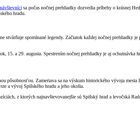
návštevníci
sa počas nočnej prehliadky dozvedia príbehy o krásnej Hed
šského hradu.
lne stvárňuje spomínané legendy. Začiatok každej nočnej prehliadky je
iatok, 15. a 29. augusta. Spestrením nočnej prehliadky je aj ochutnávka
ou pôsobnosťou. Zameriava sa na výskum historického vývoja mesta 
e a vývoj Spišského hradu a jeho okolia.
ciách, z ktorých najnavštevovanejšie sú Spišský hrad a levočská Radn