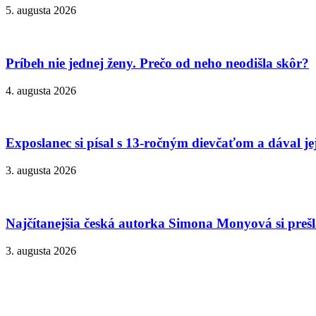
5. augusta 2026
Príbeh nie jednej ženy. Prečo od neho neodišla skôr?
4. augusta 2026
Exposlanec si písal s 13-ročným dievčaťom a dával je
3. augusta 2026
Najčítanejšia česká autorka Simona Monyová si prešla
3. augusta 2026