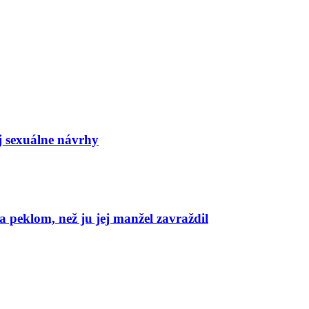
j sexuálne návrhy
 peklom, než ju jej manžel zavraždil