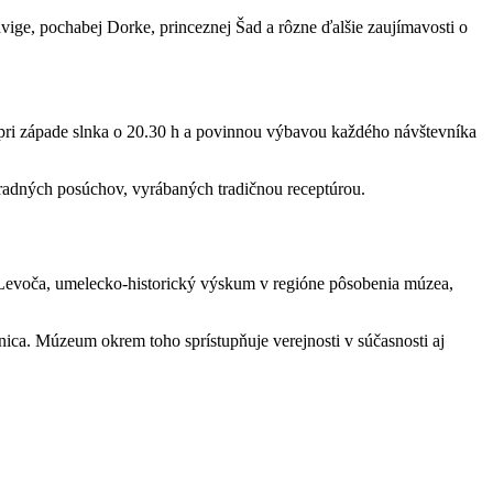
vige, pochabej Dorke, princeznej Šad a rôzne ďalšie zaujímavosti o
 pri západe slnka o 20.30 h a povinnou výbavou každého návštevníka
 hradných posúchov, vyrábaných tradičnou receptúrou.
Levoča, umelecko-historický výskum v regióne pôsobenia múzea,
ica. Múzeum okrem toho sprístupňuje verejnosti v súčasnosti aj