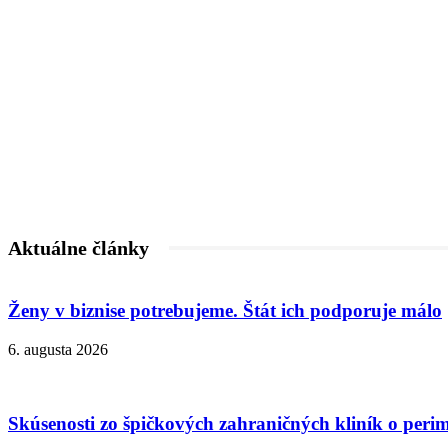
Aktuálne články
Ženy v biznise potrebujeme. Štát ich podporuje málo
6. augusta 2026
Skúsenosti zo špičkových zahraničných kliník o peri