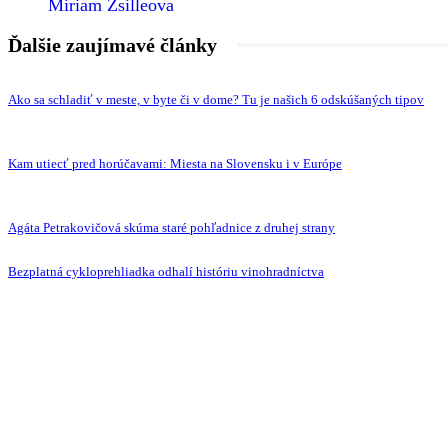
Miriam Zsilleova
Ďalšie zaujímavé články
Ako sa schladiť v meste, v byte či v dome? Tu je našich 6 odskúšaných tipov
Kam utiecť pred horúčavami: Miesta na Slovensku i v Európe
Agáta Petrakovičová skúma staré pohľadnice z druhej strany
Bezplatná cykloprehliadka odhalí históriu vinohradníctva