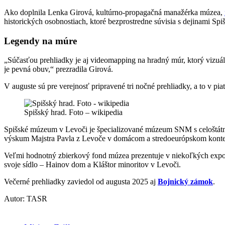
Ako doplnila Lenka Girová, kultúrno-propagačná manažérka múzea,
historických osobnostiach, ktoré bezprostredne súvisia s dejinami Spi
Legendy na múre
„Súčasťou prehliadky je aj videomapping na hradný múr, ktorý vizuá
je pevná obuv,“ prezradila Girová.
V auguste sú pre verejnosť pripravené tri nočné prehliadky, a to v p
Spišský hrad. Foto – wikipedia
Spišské múzeum v Levoči je špecializované múzeum SNM s celoštátn
výskum Majstra Pavla z Levoče v domácom a stredoeurópskom kontext
Veľmi hodnotný zbierkový fond múzea prezentuje v niekoľkých expozí
svoje sídlo – Hainov dom a Kláštor minoritov v Levoči.
Večerné prehliadky zaviedol od augusta 2025 aj
Bojnický zámok
.
Autor: TASR