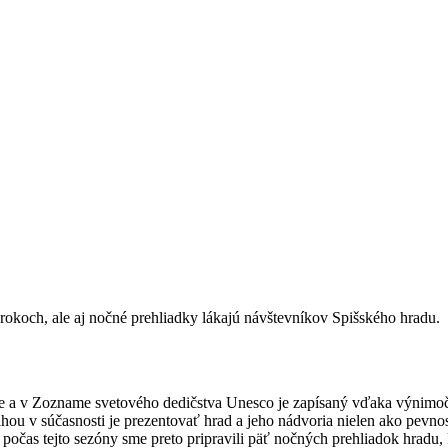
rokoch, ale aj nočné prehliadky lákajú návštevníkov Spišského hradu.
 a v Zozname svetového dedičstva Unesco je zapísaný vďaka výnimočn
v súčasnosti je prezentovať hrad a jeho nádvoria nielen ako pevnosť
j počas tejto sezóny sme preto pripravili päť nočných prehliadok hradu,