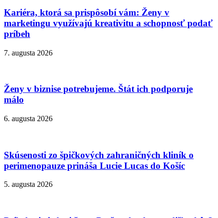
Kariéra, ktorá sa prispôsobí vám: Ženy v
marketingu využívajú kreativitu a schopnosť podať
príbeh
7. augusta 2026
Ženy v biznise potrebujeme. Štát ich podporuje
málo
6. augusta 2026
Skúsenosti zo špičkových zahraničných kliník o
perimenopauze prináša Lucie Lucas do Košíc
5. augusta 2026