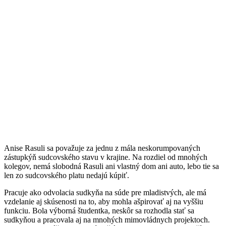
Anise Rasuli sa považuje za jednu z mála neskorumpovaných
zástupkýň sudcovského stavu v krajine. Na rozdiel od mnohých
kolegov, nemá slobodná Rasuli ani vlastný dom ani auto, lebo tie sa
len zo sudcovského platu nedajú kúpiť.
Pracuje ako odvolacia sudkyňa na súde pre mladistvých, ale má
vzdelanie aj skúsenosti na to, aby mohla ašpirovať aj na vyššiu
funkciu. Bola výborná študentka, neskôr sa rozhodla stať sa
sudkyňou a pracovala aj na mnohých mimovládnych projektoch.