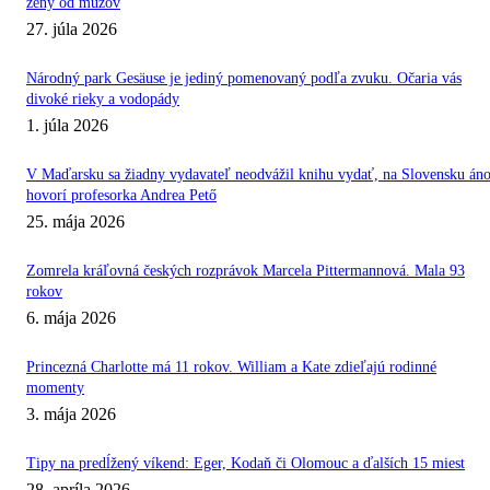
ženy od mužov
27. júla 2026
Národný park Gesäuse je jediný pomenovaný podľa zvuku. Očaria vás
divoké rieky a vodopády
1. júla 2026
V Maďarsku sa žiadny vydavateľ neodvážil knihu vydať, na Slovensku áno
hovorí profesorka Andrea Pető
25. mája 2026
Zomrela kráľovná českých rozprávok Marcela Pittermannová. Mala 93
rokov
6. mája 2026
Princezná Charlotte má 11 rokov. William a Kate zdieľajú rodinné
momenty
3. mája 2026
Tipy na predĺžený víkend: Eger, Kodaň či Olomouc a ďalších 15 miest
28. apríla 2026