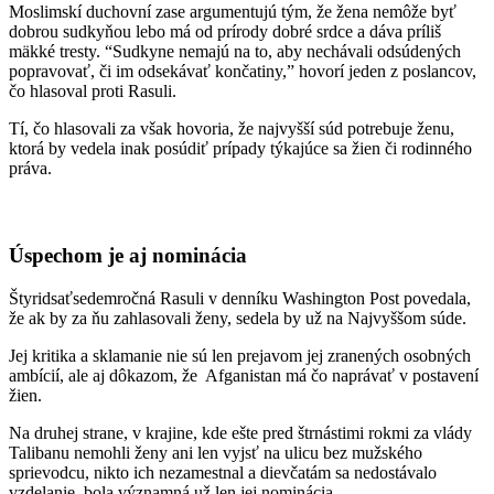
Moslimskí duchovní zase argumentujú tým, že žena nemôže byť
dobrou sudkyňou lebo má od prírody dobré srdce a dáva príliš
mäkké tresty. “Sudkyne nemajú na to, aby nechávali odsúdených
popravovať, či im odsekávať končatiny,” hovorí jeden z poslancov,
čo hlasoval proti Rasuli.
Tí, čo hlasovali za však hovoria, že najvyšší súd potrebuje ženu,
ktorá by vedela inak posúdiť prípady týkajúce sa žien či rodinného
práva.
Úspechom je aj nominácia
Štyridsaťsedemročná Rasuli v denníku Washington Post povedala,
že ak by za ňu zahlasovali ženy, sedela by už na Najvyššom súde.
Jej kritika a sklamanie nie sú len prejavom jej zranených osobných
ambícií, ale aj dôkazom, že Afganistan má čo naprávať v postavení
žien.
Na druhej strane, v krajine, kde ešte pred štrnástimi rokmi za vlády
Talibanu nemohli ženy ani len vyjsť na ulicu bez mužského
sprievodcu, nikto ich nezamestnal a dievčatám sa nedostávalo
vzdelanie, bola významná už len jej nominácia.