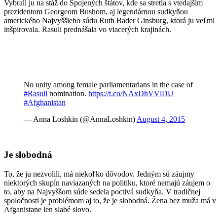
Vybrali ju na stáž do Spojených štátov, kde sa stretla s vtedajším
prezidentom Georgeom Bushom, aj legendárnou sudkyňou
amerického Najvyššieho súdu Ruth Bader Ginsburg, ktorá ju veľmi
inšpirovala. Rasuli prednášala vo viacerých krajinách.
No unity among female parliamentarians in the case of
#Rasuli
nomination.
https://t.co/NAxDhVVlDU
#Afghanistan
— Anna Loshkin (@AnnaLoshkin)
August 4, 2015
Je slobodná
To, že ju nezvolili, má niekoľko dôvodov. Jedným sú záujmy
niektorých skupín naviazaných na politiku, ktoré nemajú záujem o
to, aby na Najvyššom súde sedela poctivá sudkyňa. V tradičnej
spoločnosti je problémom aj to, že je slobodná. Žena bez muža má v
Afganistane len slabé slovo.