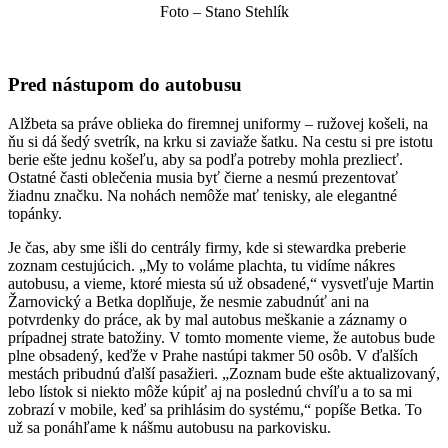
Foto – Stano Stehlík
Pred nástupom do autobusu
Alžbeta sa práve oblieka do firemnej uniformy – ružovej košeli, na
ňu si dá šedý svetrík, na krku si zaviaže šatku. Na cestu si pre istotu
berie ešte jednu košeľu, aby sa podľa potreby mohla prezliecť.
Ostatné časti oblečenia musia byť čierne a nesmú prezentovať
žiadnu značku. Na nohách nemôže mať tenisky, ale elegantné
topánky.
Je čas, aby sme išli do centrály firmy, kde si stewardka preberie
zoznam cestujúcich. „My to voláme plachta, tu vidíme nákres
autobusu, a vieme, ktoré miesta sú už obsadené,“ vysvetľuje Martin
Žarnovický a Betka doplňuje, že nesmie zabudnúť ani na
potvrdenky do práce, ak by
mal autobus meškanie a záznamy o
prípadnej strate batožiny. V tomto momente vieme, že autobus bude
plne obsadený, keďže v Prahe nastúpi takmer 50 osôb. V ďalších
mestách pribudnú ďalší pasažieri. „Zoznam bude ešte aktualizovaný,
lebo lístok si niekto môže kúpiť aj na poslednú chvíľu a to sa mi
zobrazí v mobile, keď sa prihlásim do systému,“ popíše Betka. To
už sa ponáhľame k nášmu autobusu na parkovisku.