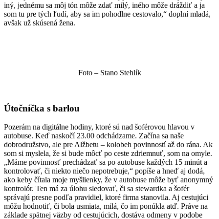
iný, jednému sa môj tón môže zdať milý, iného môže dráždiť a ja
som tu pre tých ľudí, aby sa im pohodlne cestovalo,“ doplní mladá,
avšak už skúsená žena.
Foto – Stano Stehlík
Útočníčka s barlou
Pozerám na digitálne hodiny, ktoré sú nad šoférovou hlavou v
autobuse. Keď naskočí 23.00 odchádzame. Začína sa naše
dobrodružstvo, ale pre Alžbetu – kolobeh povinností až do rána. Ak
som si myslela, že si bude môcť po ceste zdriemnuť, som na omyle.
„Máme povinnosť prechádzať sa po autobuse každých 15 minút a
kontrolovať, či niekto niečo nepotrebuje,“ popíše a hneď aj dodá,
ako keby čítala moje myšlienky, že v autobuse môže byť anonymný
kontrolór. Ten má za úlohu sledovať, či sa stewardka a šofér
správajú presne podľa pravidiel, ktoré firma stanovila. Aj cestujúci
môžu hodnotiť, či bola usmiata, milá, čo im ponúkla atď. Práve na
základe spätnej väzby od cestujúcich, dostáva odmeny v podobe