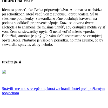
Infarkt na ceste
Idem sa pozrieť, ako Betka pripravuje kávu. Automat sa nachádza
pri schodíkoch, ktoré vedú von z autobusu, oproti toalete. Sú tu
stiesnené podmienky. Stewardka zručne obsluhuje kávovar, na
podnos si odkladá pripravené nápoje. Zrazu sa otvoria dvere
záchoda a to znamená, že musíme uhnúť, aby cestujúca mohla vyjsť
von. Žena sa stewardky opýta, či nemá voľné miesto vpredu.
Bohužiaľ, autobus je plný. „Je vám zle?“ ustarostene sa cestujúcej
opýta Betka. Naštastie je všetko v poriadku, no mňa zaujme, čo by
stewardka spravila, ak by nebolo.
Prečítajte si
Strávili sme noc s recepčnou, ktorá zachránila hotel pred požiarným
poplachom