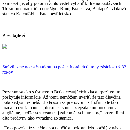
kam cestuje, aby potom rýchlo vedel vybaliť kufre na zastávkach.
Tie sú pred nami túto noc štyri: Brno, Bratislava, Budapešť vlaková
stanica Kelenföld a Budapešť letisko.
Prečítajte si
Strávili sme noc s čatárkou na pošte, ktorá triedi tony zásielok už 32
rokov
Pozerám sa ako s úsmevom Betka cestujúcich víta a trpezlivo im
poskytuje informácie. Až tomu nemôžem uveriť, že táto dievčina
bola kedysi nesmelá. „Bála som sa prehovoriť s ľuďmi, ale táto
práca ma veľa naučila, dokonca som si zlepšila komunikáciu v
angličtine, keďže vozievame aj zahraničných turistov,“ prezradí mi
ešte predtým, ako vyrazíme zo stanice.
„Toto povolanie vie človeka naučiť aj pokore, lebo každý z nás je