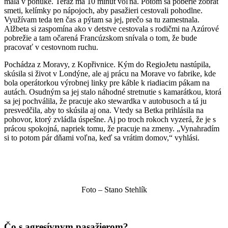
mala v ponuke. Teraz ma 10 minút voľna. Potom sa poberie zobrať
smeti, kelímky po nápojoch, aby pasažieri cestovali pohodlne.
Využívam teda ten čas a pýtam sa jej, prečo sa tu zamestnala.
Alžbeta si zaspomína ako v detstve cestovala s rodičmi na Azúrové
pobrežie a tam očarená Francúzskom snívala o tom, že bude
pracovať v cestovnom ruchu.
Pochádza z Moravy, z Kopřivnice. Kým do RegioJetu nastúpila,
skúsila si život v Londýne, ale aj prácu na Morave vo fabrike, kde
bola operátorkou výrobnej linky pre káble k riadiacim pákam na
autách. Osudným sa jej stalo náhodné stretnutie s kamarátkou, ktorá
sa jej pochválila, že pracuje ako stewardka v autobusoch a tá ju
presvedčila, aby to skúsila aj ona. Vtedy sa Betka prihlásila na
pohovor, ktorý zvládla úspešne. Aj po troch rokoch vyzerá, že je s
prácou spokojná, napriek tomu, že pracuje na zmeny. „Vynahradím
si to potom pár dňami voľna, keď sa vrátim domov,“ vyhlási.
Foto – Stano Stehlík
Čo s agresívnym pasažierom?