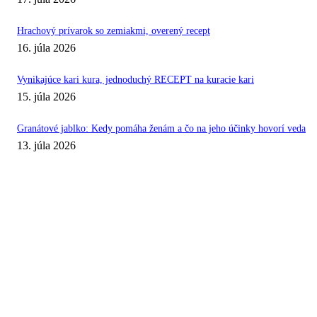
Hrachový prívarok so zemiakmi, overený recept
16. júla 2026
Vynikajúce kari kura, jednoduchý RECEPT na kuracie kari
15. júla 2026
Granátové jablko: Kedy pomáha ženám a čo na jeho účinky hovorí veda
13. júla 2026