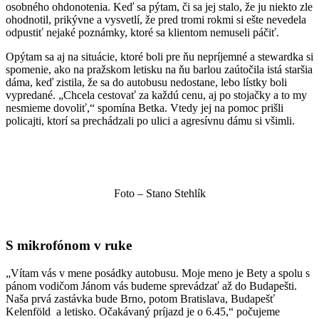
osobného ohdonotenia. Keď sa pýtam, či sa jej stalo, že ju niekto zle
ohodnotil, prikývne a vysvetlí, že pred tromi rokmi si ešte nevedela
odpustiť nejaké poznámky, ktoré sa klientom nemuseli páčiť.
Opýtam sa aj na situácie, ktoré boli pre ňu nepríjemné a stewardka si
spomenie, ako na pražskom letisku na ňu barlou zaútočila istá staršia
dáma, keď zistila, že sa do autobusu nedostane, lebo lístky boli
vypredané. „Chcela cestovať za každú cenu, aj po stojačky a to my
nesmieme dovoliť,“ spomína Betka. Vtedy jej na pomoc prišli
policajti, ktorí sa prechádzali po ulici a agresívnu dámu si všimli.
Foto – Stano Stehlík
S mikrofónom v ruke
„Vítam vás v mene posádky autobusu. Moje meno je Bety a spolu s
pánom vodičom Jánom vás budeme sprevádzať až do Budapešti.
Naša prvá zastávka bude Brno, potom Bratislava, Budapešť
Kelenföld a letisko. Očakávaný príjazd je o 6.45,“ počujeme