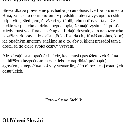
Stewardka sa pravidelne prechádza po autobuse. Keď sa blížime do
Brna, zahlási to do mikrofónu v predstihu, aby sa vystupujúci stihli
pripraviť. „Sledujem, či všetci vystúpili, lebo občas sa stáva, že
niekto zaspí alebo cudzinci nepochopia, že majú vystúpiť,“ popíše.
Vtedy musí volať na dispečing a hľadajú riešenie, ako nepozorného
pasažiera dopraviť do cieľa. „Pokiaľ sa dá chytiť náš autobus, ktorý
ide opačným smerom, snažíme sa o to, aby si klient presadol tam a
dostal sa do cieľa svojej cesty,“ vysvetlí.
Ale stávajú sa aj opačné situácie, keď musia pasažiera vyložiť na
najbližšom bezpečnom mieste, lebo je napríklad podnapitý,
agresívny a nepočúva pokyny stewardky, čím ohrozuje aj ostatných
cestujúcich.
Foto – Stano Stehlík
Obľúbení Slováci