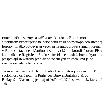
Príbeh nočnej služby sa začína oveľa skôr, než o 23. hodine
autobusom vycestujeme na celonočnú trasu po metropolách strednej
Európy. Krátko po deviatej večer sa na autobusovej stanici Florenc
v Prahe stretávame s Martinom Žarnovickým – koordinátorom PR a
komunikácie RegioJetu. Spolu s ním ideme do služobného bytu, kde
prespávajú stewardky pred alebo po dlhých cestách. Byt je od
stanice vzdialený len kúsok.
Tu sa zoznámime s Alžbetou Kubačkovou, ktorej budeme robiť
spoločnosť celú noc – z Prahy cez Brno a Bratislavu až do
Budapešti. Okrem nej je tu aj niekoľko ďalších stewardiek, ktoré už
spia.