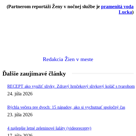
(Partnerom reportáží Ženy v nočnej službe je
pramenitá voda
Lucka
)
Redakcia Žien v meste
Ďalšie zaujímavé články
RECEPT ako využiť slivky. Zdravý hrnčekový slivkový koláč s tvarohom
24. júla 2026
Rýchla večera pre dvoch: 15 nápadov, ako si vychutnať spoločný čas
23. júla 2026
4 najlepšie letné zeleninové šaláty (videorecepty)
17. júla 2026