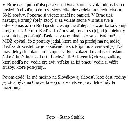
V Brne nastupujú ďalší pasažieri. Dvaja z nich si zakúpili lístky na
poslednú chvíľu, o čom sa stewardka dozvedela prostredníctvom
SMS správy. Pozorne si všetko značí na papieri. V Brne tiež
nastupuje druhý šofér, ktorý si za volant sadne v Bratislave a
odvezie nás až do Budapešti. Cestujeme ďalej a stewardka sa venuje
novým pasažierom. Keď sa k nám vráti, pýtam sa jej, či jej niekedy
cestujúci aj poďakujú. Betka si zaspomína, ako sa jej istý muž na
MDŽ opýtal, čo z ponuky jedál, ktoré má na predaj má najradšej.
Keď sa dozvedel, že je to sušené mäso, kúpil ho a venoval jej. Na
pravidelných linkách od svojich stálych zákazníkov občas dostane
čokoládu, či iné sladkosti. Pochváli tiež slovenských zákazníkov,
ktorí podľa nej vedia prejaviť vďaku za jej prácu, vedia si vážiť
služby, ktoré poskytujú.
Potom dodá, že má možno na Slovákov aj slabosť, lebo časť rodiny
jej otca býva na Orave, kde aj ona v detstve pravidelne trávila
prázdniny.
Foto – Stano Stehlík