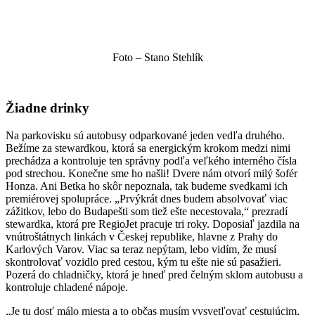
Foto – Stano Stehlík
Ž
iadne drinky
Na parkovisku sú autobusy odparkované jeden vedľa druhého.
Bežíme za stewardkou, ktorá sa energickým krokom medzi nimi
prechádza a kontroluje ten správny podľa veľkého interného čísla
pod strechou. Konečne sme ho našli! Dvere nám otvorí milý šofér
Honza. Ani Betka ho skôr nepoznala, tak budeme svedkami ich
premiérovej spolupráce. „Prvýkrát dnes budem absolvovať viac
zážitkov, lebo do Budapešti som tiež ešte necestovala,“ prezradí
stewardka, ktorá pre RegioJet pracuje tri roky. Doposiaľ jazdila na
vnútroštátnych linkách v Českej republike, hlavne z Prahy do
Karlových Varov. Viac sa teraz nepýtam, lebo vidím, že musí
skontrolovať vozidlo pred cestou, kým tu ešte nie sú pasažieri.
Pozerá do chladničky, ktorá je hneď pred čelným sklom autobusu a
kontroluje chladené nápoje.
„Je tu dosť málo miesta a to občas musím vysvetľovať cestujúcim,