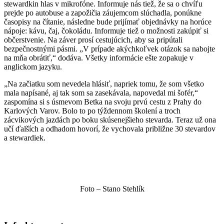
stewardkin hlas v mikrofóne. Informuje nás tiež, že sa o chvíľu
prejde po autobuse a zapožičia záujemcom slúchadla, ponúkne
časopisy na čítanie, následne bude prijímať objednávky na horúce
nápoje: kávu, čaj, čokoládu. Informuje tiež o možnosti zakúpiť si
občerstvenie. Na záver prosí cestujúcich, aby sa pripútali
bezpečnostnými pásmi. „V prípade akýchkoľvek otázok sa nabojte
na mňa obrátiť,“ dodáva. Všetky informácie ešte zopakuje v
anglickom jazyku.
„Na začiatku som nevedela hlásiť, napriek tomu, že som všetko
mala napísané, aj tak som sa zasekávala, napovedal mi šofér,“
zaspomína si s úsmevom Betka na svoju prvú cestu z Prahy do
Karlových Varov. Bolo to po týždennom školení a troch
zácvikových jazdách po boku skúsenejšieho stevarda. Teraz už ona
učí ďalších a odhadom hovorí, že vychovala približne 30 stevardov
a stewardiek.
Foto – Stano Stehlík