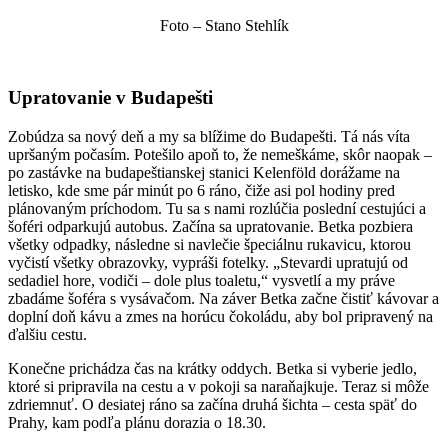
Foto – Stano Stehlík
Upratovanie v Budapešti
Zobúdza sa nový deň a my sa blížime do Budapešti. Tá nás víta
upršaným počasím. Potešilo apoň to, že nemeškáme, skôr naopak –
po zastávke na budapeštianskej stanici Kelenföld dorážame na
letisko, kde sme pár minút po 6 ráno, čiže asi pol hodiny pred
plánovaným príchodom. Tu sa s nami rozlúčia poslední cestujúci a
šoféri odparkujú autobus. Začína sa upratovanie. Betka pozbiera
všetky odpadky, následne si navlečie špeciálnu rukavicu, ktorou
vyčistí všetky obrazovky, vypráši fotelky. „Stevardi upratujú od
sedadiel hore, vodiči – dole plus toaletu,“ vysvetlí a my práve
zbadáme šoféra s vysávačom. Na záver Betka začne čistiť kávovar a
doplní doň kávu a zmes na horúcu čokoládu, aby bol pripravený na
ďalšiu cestu.
Konečne prichádza čas na krátky oddych. Betka si vyberie jedlo,
ktoré si pripravila na cestu a v pokoji sa naraňajkuje. Teraz si môže
zdriemnuť. O desiatej ráno sa začína druhá šichta – cesta späť do
Prahy, kam podľa plánu dorazia o 18.30.