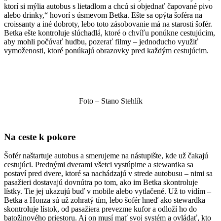
ktorí si mýlia autobus s lietadlom a chcú si objednať čapované pivo
alebo drinky,“ hovorí s úsmevom Betka. Ešte sa opýta šoféra na
croissanty a iné dobroty, lebo toto zásobovanie má na starosti šofér.
Betka ešte kontroluje slúchadlá, ktoré o chvíľu ponúkne cestujúcim,
aby mohli počúvať hudbu, pozerať filmy – jednoducho využiť
vymoženosti, ktoré ponúkajú obrazovky pred každým cestujúcim.
Foto – Stano Stehlík
Na ceste k pokore
Šofér naštartuje autobus a smerujeme na nástupište, kde už čakajú
cestujúci. Prednými dverami všetci vystúpime a stewardka sa
postaví pred dvere, ktoré sa nachádzajú v strede autobusu – nimi sa
pasažieri dostavajú dovnútra po tom, ako im Betka skontroluje
lístky. Tie jej ukazujú buď v mobile alebo vytlačené. Už to vidím –
Betka a Honza sú už zohratý tím, lebo šofér hneď ako stewardka
skontroluje lístok, od pasažiera prevezme kufor a odloží ho do
batožinového priestoru. Aj on musí mať svoj systém a ovládať, kto