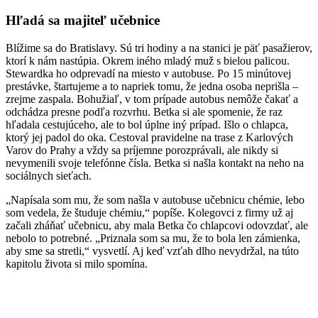
Hľadá sa majiteľ učebnice
Blížime sa do Bratislavy. Sú tri hodiny a na stanici je päť pasažierov,
ktorí k nám nastúpia. Okrem iného mladý muž s bielou palicou.
Stewardka ho odprevadí na miesto v autobuse. Po 15 minútovej
prestávke, štartujeme a to napriek tomu, že jedna osoba neprišla –
zrejme zaspala. Bohužiaľ, v tom prípade autobus nemôže čakať a
odchádza presne podľa rozvrhu. Betka si ale spomenie, že raz
hľadala cestujúceho, ale to bol úplne iný prípad. Išlo o chlapca,
ktorý jej padol do oka. Cestoval pravidelne na trase z Karlových
Varov do Prahy a vždy sa príjemne porozprávali, ale nikdy si
nevymenili svoje telefónne čísla. Betka si našla kontakt na neho na
sociálnych sieťach.
„Napísala som mu, že som našla v autobuse učebnicu chémie, lebo
som vedela, že študuje chémiu,“ popíše. Kolegovci z firmy už aj
začali zháňať učebnicu, aby mala Betka čo chlapcovi odovzdať, ale
nebolo to potrebné. „Priznala som sa mu, že to bola len zámienka,
aby sme sa stretli,“ vysvetlí. Aj keď vzťah dlho nevydržal, na túto
kapitolu života si milo spomína.