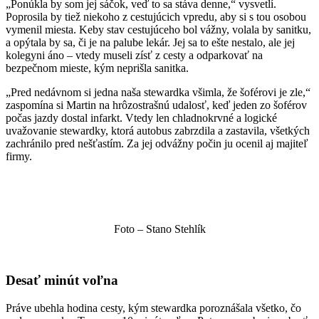
„Ponúkla by som jej sáčok, veď to sa stáva denne,“ vysvetlí.
Poprosila by tiež niekoho z cestujúcich vpredu, aby si s tou osobou
vymenil miesta. Keby stav cestujúceho bol vážny, volala by sanitku,
a opýtala by sa, či je na palube lekár. Jej sa to ešte nestalo, ale jej
kolegyni áno – vtedy museli zísť z cesty a odparkovať na
bezpečnom mieste, kým neprišla sanitka.
„Pred nedávnom si jedna naša stewardka všimla, že šoférovi je zle,“
zaspomína si Martin na hrôzostrašnú udalosť, keď jeden zo šoférov
počas jazdy dostal infarkt. Vtedy len chladnokrvné a logické
uvažovanie stewardky, ktorá autobus zabrzdila a zastavila, všetkých
zachránilo pred nešťastím. Za jej odvážny počin ju ocenil aj majiteľ
firmy.
Foto – Stano Stehlík
Desať minút voľna
Práve ubehla hodina cesty, kým stewardka poroznášala všetko, čo