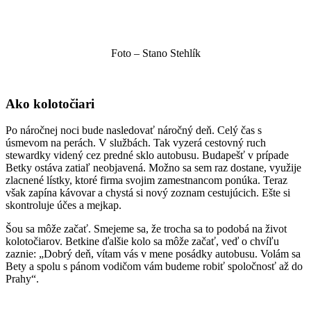
Foto – Stano Stehlík
Ako kolotočiari
Po náročnej noci bude nasledovať náročný deň. Celý čas s
úsmevom na perách. V službách. Tak vyzerá cestovný ruch
stewardky videný cez predné sklo autobusu. Budapešť v prípade
Betky ostáva zatiaľ neobjavená. Možno sa sem raz dostane, využije
zlacnené lístky, ktoré firma svojim zamestnancom ponúka. Teraz
však zapína kávovar a chystá si nový zoznam cestujúcich. Ešte si
skontroluje účes a mejkap.
Šou sa môže začať. Smejeme sa, že trocha sa to podobá na život
kolotočiarov. Betkine ďalšie kolo sa môže začať, veď o chvíľu
zaznie: „Dobrý deň, vítam vás v mene posádky autobusu. Volám sa
Bety a spolu s pánom vodičom vám budeme robiť spoločnosť až do
Prahy“.