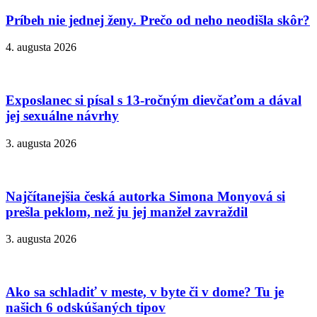
Príbeh nie jednej ženy. Prečo od neho neodišla skôr?
4. augusta 2026
Exposlanec si písal s 13-ročným dievčaťom a dával
jej sexuálne návrhy
3. augusta 2026
Najčítanejšia česká autorka Simona Monyová si
prešla peklom, než ju jej manžel zavraždil
3. augusta 2026
Ako sa schladiť v meste, v byte či v dome? Tu je
našich 6 odskúšaných tipov