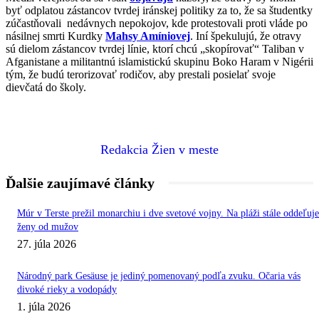
byť odplatou zástancov tvrdej iránskej politiky za to, že sa študentky
zúčastňovali nedávnych nepokojov, kde protestovali proti vláde po
násilnej smrti Kurdky
Mahsy Amíniovej
. Iní špekulujú, že otravy
sú dielom zástancov tvrdej línie, ktorí chcú „skopírovať“ Taliban v
Afganistane a militantnú islamistickú skupinu Boko Haram v Nigérii
tým, že budú terorizovať rodičov, aby prestali posielať svoje
dievčatá do školy.
Redakcia Žien v meste
Ďalšie zaujímavé články
Múr v Terste prežil monarchiu i dve svetové vojny. Na pláži stále oddeľuje
ženy od mužov
27. júla 2026
Národný park Gesäuse je jediný pomenovaný podľa zvuku. Očaria vás
divoké rieky a vodopády
1. júla 2026