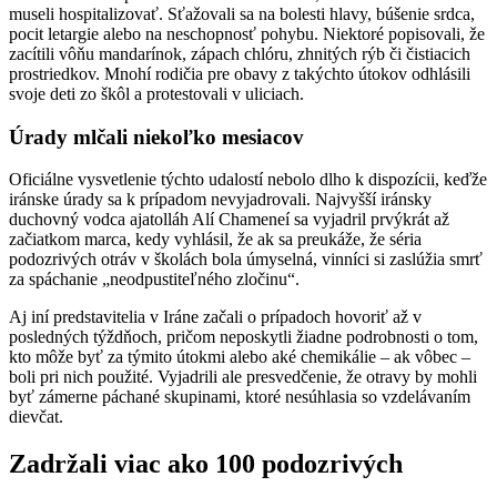
museli hospitalizovať. Sťažovali sa na bolesti hlavy, búšenie srdca,
pocit letargie alebo na neschopnosť pohybu. Niektoré popisovali, že
zacítili vôňu mandarínok, zápach chlóru, zhnitých rýb či čistiacich
prostriedkov. Mnohí rodičia pre obavy z takýchto útokov odhlásili
svoje deti zo škôl a protestovali v uliciach.
Úrady mlčali niekoľko mesiacov
Oficiálne vysvetlenie týchto udalostí nebolo dlho k dispozícii, keďže
iránske úrady sa k prípadom nevyjadrovali. Najvyšší iránsky
duchovný vodca ajatolláh Alí Chameneí sa vyjadril prvýkrát až
začiatkom marca, kedy vyhlásil, že ak sa preukáže, že séria
podozrivých otráv v školách bola úmyselná, vinníci si zaslúžia smrť
za spáchanie „neodpustiteľného zločinu“.
Aj iní predstavitelia v Iráne začali o prípadoch hovoriť až v
posledných týždňoch, pričom neposkytli žiadne podrobnosti o tom,
kto môže byť za týmito útokmi alebo aké chemikálie – ak vôbec –
boli pri nich použité. Vyjadrili ale presvedčenie, že otravy by mohli
byť zámerne páchané skupinami, ktoré nesúhlasia so vzdelávaním
dievčat.
Zadržali viac ako 100 podozrivých