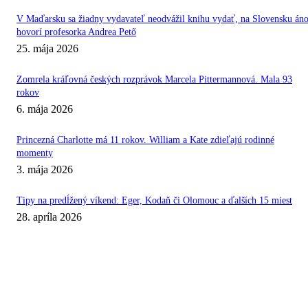
V Maďarsku sa žiadny vydavateľ neodvážil knihu vydať, na Slovensku áno
hovorí profesorka Andrea Pető
25. mája 2026
Zomrela kráľovná českých rozprávok Marcela Pittermannová. Mala 93
rokov
6. mája 2026
Princezná Charlotte má 11 rokov. William a Kate zdieľajú rodinné
momenty
3. mája 2026
Tipy na predĺžený víkend: Eger, Kodaň či Olomouc a ďalších 15 miest
28. apríla 2026