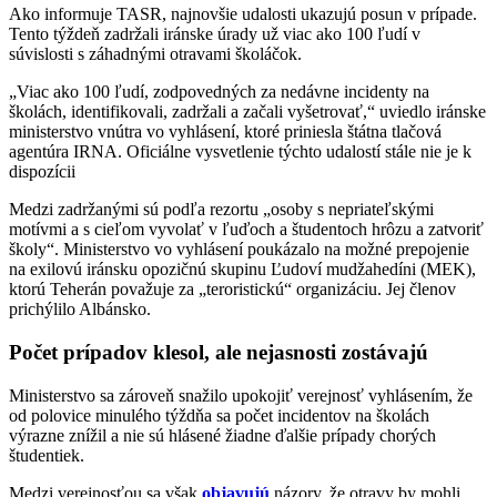
Ako informuje TASR, najnovšie udalosti ukazujú posun v prípade.
Tento týždeň zadržali iránske úrady už viac ako 100 ľudí v
súvislosti s záhadnými otravami školáčok.
„Viac ako 100 ľudí, zodpovedných za nedávne incidenty na
školách, identifikovali, zadržali a začali vyšetrovať,“ uviedlo iránske
ministerstvo vnútra vo vyhlásení, ktoré priniesla štátna tlačová
agentúra IRNA. Oficiálne vysvetlenie týchto udalostí stále nie je k
dispozícii
Medzi zadržanými sú podľa rezortu „osoby s nepriateľskými
motívmi a s cieľom vyvolať v ľuďoch a študentoch hrôzu a zatvoriť
školy“. Ministerstvo vo vyhlásení poukázalo na možné prepojenie
na exilovú iránsku opozičnú skupinu Ľudoví mudžahedíni (MEK),
ktorú Teherán považuje za „teroristickú“ organizáciu. Jej členov
prichýlilo Albánsko.
Počet prípadov klesol, ale nejasnosti zostávajú
Ministerstvo sa zároveň snažilo upokojiť verejnosť vyhlásením, že
od polovice minulého týždňa sa počet incidentov na školách
výrazne znížil a nie sú hlásené žiadne ďalšie prípady chorých
študentiek.
Medzi verejnosťou sa však
objavujú
názory, že otravy by mohli