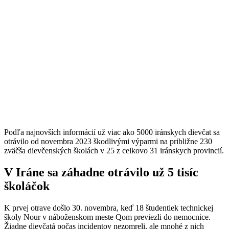
Podľa najnovších informácií už viac ako 5000 iránskych dievčat sa
otrávilo od novembra 2023 škodlivými výparmi na približne 230
zväčša dievčenských školách v 25 z celkovo 31 iránskych provincií.
V Iráne sa záhadne otrávilo už 5 tisíc
školáčok
K prvej otrave došlo 30. novembra, keď 18 študentiek technickej
školy Nour v náboženskom meste Qom previezli do nemocnice.
Žiadne dievčatá počas incidentov nezomreli, ale mnohé z nich