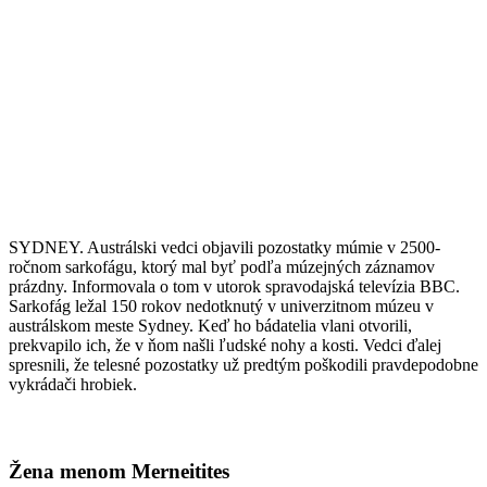
SYDNEY. Austrálski vedci objavili pozostatky múmie v 2500-
ročnom sarkofágu, ktorý mal byť podľa múzejných záznamov
prázdny. Informovala o tom v utorok spravodajská televízia BBC.
Sarkofág ležal 150 rokov nedotknutý v univerzitnom múzeu v
austrálskom meste Sydney. Keď ho bádatelia vlani otvorili,
prekvapilo ich, že v ňom našli ľudské nohy a kosti. Vedci ďalej
spresnili, že telesné pozostatky už predtým poškodili pravdepodobne
vykrádači hrobiek.
Žena menom Merneitites