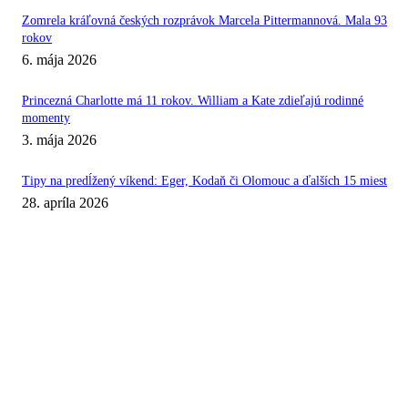
Zomrela kráľovná českých rozprávok Marcela Pittermannová. Mala 93
rokov
6. mája 2026
Princezná Charlotte má 11 rokov. William a Kate zdieľajú rodinné
momenty
3. mája 2026
Tipy na predĺžený víkend: Eger, Kodaň či Olomouc a ďalších 15 miest
28. apríla 2026