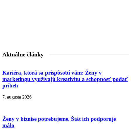
Aktuálne články
Kariéra, ktorá sa prispôsobí vám: Ženy v
marketingu využívajú kreativitu a schopnosť podať
príbeh
7. augusta 2026
Ženy v biznise potrebujeme. Štát ich podporuje
málo