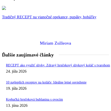
Tradičný RECEPT na vianočné opekance, pupáky, bobáľky
Miriam Zsilleova
Ďalšie zaujímavé články
RECEPT ako využiť slivky. Zdravý hrnčekový slivkový koláč s tvarohom
24. júla 2026
10 najlepších receptov na koláče: Ideálne letné osvieženie
19. júla 2026
Krehučká hrnčeková bublanina s ovocím
13. júna 2026