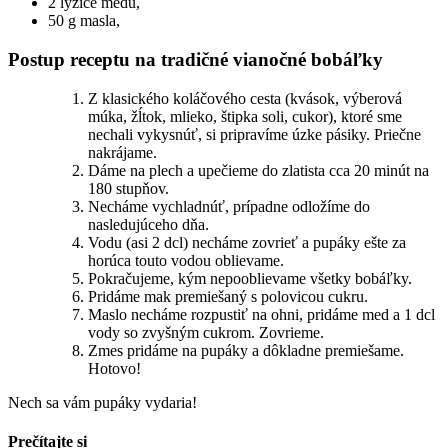
2 lyžice medu,
50 g masla,
Postup receptu na tradičné vianočné bobáľky
Z klasického koláčového cesta (kvások, výberová
múka, žĺtok, mlieko, štipka soli, cukor), ktoré sme
nechali vykysnúť, si pripravíme úzke pásiky. Priečne
nakrájame.
Dáme na plech a upečieme do zlatista cca 20 minút na
180 stupňov.
Necháme vychladnúť, prípadne odložíme do
nasledujúceho dňa.
Vodu (asi 2 dcl) necháme zovrieť a pupáky ešte za
horúca touto vodou oblievame.
Pokračujeme, kým nepooblievame všetky bobáľky.
Pridáme mak premiešaný s polovicou cukru.
Maslo necháme rozpustiť na ohni, pridáme med a 1 dcl
vody so zvyšným cukrom. Zovrieme.
Zmes pridáme na pupáky a dôkladne premiešame.
Hotovo!
Nech sa vám pupáky vydaria!
Prečítajte si