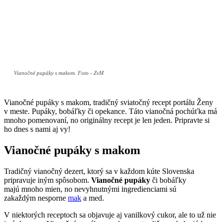
Vianočné pupáky s makom. Foto - ZvM
Vianočné pupáky s makom, tradičný sviatočný recept portálu Ženy
v meste. Pupáky, bobáľky či opekance. Táto vianočná pochúťka má
mnoho pomenovaní, no originálny recept je len jeden. Pripravte si
ho dnes s nami aj vy!
Vianočné pupáky s makom
Tradičný vianočný dezert, ktorý sa v každom kúte Slovenska
pripravuje iným spôsobom.
Vianočné pupáky
či bobáľky
majú mnoho mien, no nevyhnutnými ingredienciami sú
zakaždým nesporne
mak
a med.
V niektorých receptoch sa objavuje aj vanilkový cukor, ale to už nie