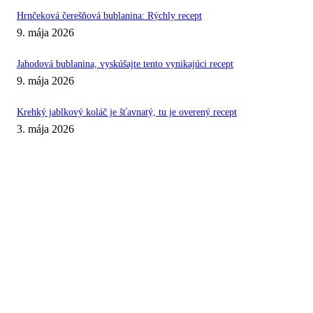
Hrnčeková čerešňová bublanina: Rýchly recept
9. mája 2026
Jahodová bublanina, vyskúšajte tento vynikajúci recept
9. mája 2026
Krehký jablkový koláč je šťavnatý, tu je overený recept
3. mája 2026