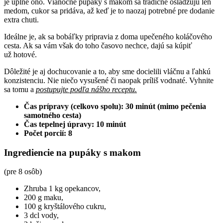
je úplne ono. Vianočné pupáky s makom sa tradične osladzujú len
medom, cukor sa pridáva, až keď je to naozaj potrebné pre dodanie
extra chuti.
Ideálne je, ak sa bobáľky pripravia z doma upečeného koláčového
cesta. Ak sa vám však do toho časovo nechce, dajú sa kúpiť
už hotové.
Dôležité je aj dochucovanie a to, aby sme docielili vláčnu a ľahkú
konzistenciu. Nie niečo vysušené či naopak príliš vodnaté. Vyhnite
sa tomu a
postupujte podľa nášho receptu.
Čas prípravy (celkovo spolu): 30 minút (mimo pečenia
samotného cesta)
Čas tepelnej úpravy: 10 minút
Počet porcií: 8
Ingrediencie na pupáky s makom
(pre 8 osôb)
Zhruba 1 kg opekancov,
200 g maku,
100 g kryštálového cukru,
3 dcl vody,