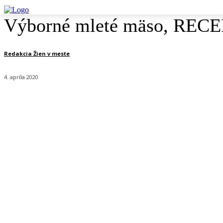
Výborné mleté mäso, RECEPT
Redakcia Žien v meste
4. apríla 2020