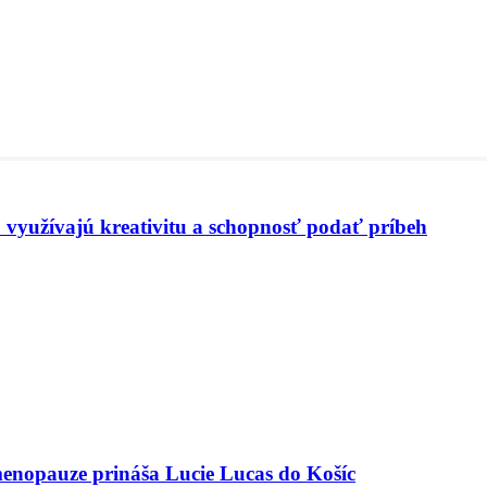
 využívajú kreativitu a schopnosť podať príbeh
menopauze prináša Lucie Lucas do Košíc