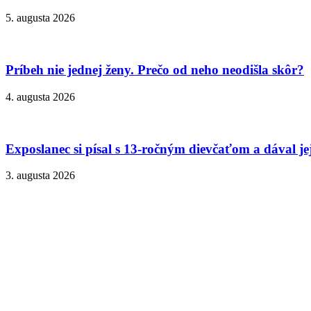
5. augusta 2026
Príbeh nie jednej ženy. Prečo od neho neodišla skôr?
4. augusta 2026
Exposlanec si písal s 13-ročným dievčaťom a dával je
3. augusta 2026