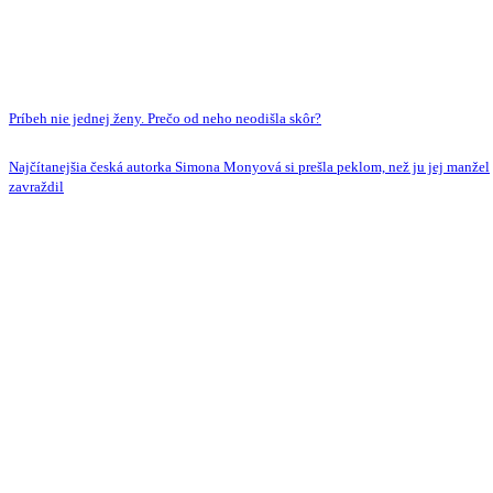
Príbeh nie jednej ženy. Prečo od neho neodišla skôr?
Najčítanejšia česká autorka Simona Monyová si prešla peklom, než ju jej manžel
zavraždil