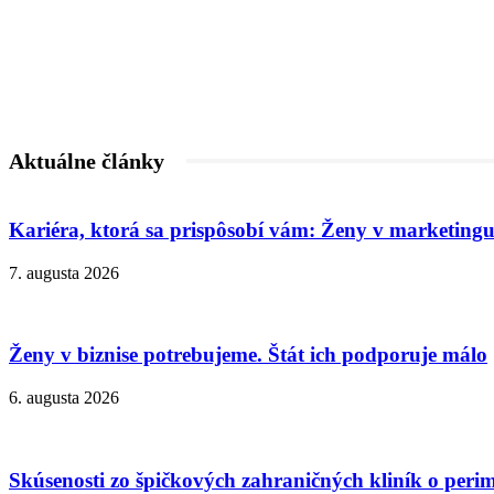
Aktuálne články
Kariéra, ktorá sa prispôsobí vám: Ženy v marketingu
7. augusta 2026
Ženy v biznise potrebujeme. Štát ich podporuje málo
6. augusta 2026
Skúsenosti zo špičkových zahraničných kliník o peri