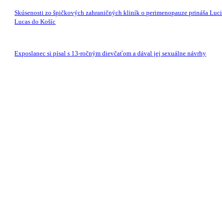
Skúsenosti zo špičkových zahraničných kliník o perimenopauze prináša Luc
Lucas do Košíc
Exposlanec si písal s 13-ročným dievčaťom a dával jej sexuálne návrhy