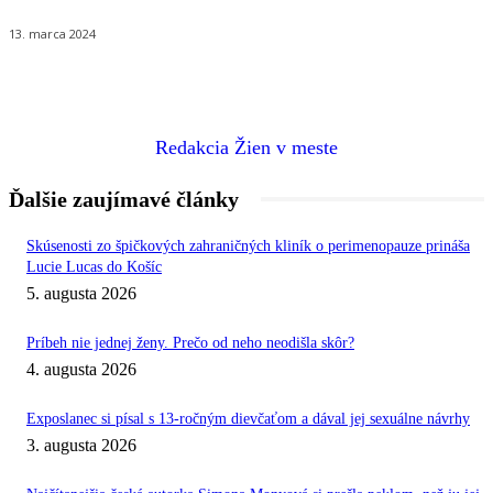
13. marca 2024
Redakcia Žien v meste
Ďalšie zaujímavé články
Skúsenosti zo špičkových zahraničných kliník o perimenopauze prináša
Lucie Lucas do Košíc
5. augusta 2026
Príbeh nie jednej ženy. Prečo od neho neodišla skôr?
4. augusta 2026
Exposlanec si písal s 13-ročným dievčaťom a dával jej sexuálne návrhy
3. augusta 2026