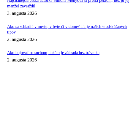
Najčítanejšia česká autorka Simona Monyová si prešla peklom, než ju jej
manžel zavraždil
3. augusta 2026
Ako sa schladiť v meste, v byte či v dome? Tu je našich 6 odskúšaných
tipov
2. augusta 2026
Ako bojovať so suchom, takáto je záhrada bez trávnika
2. augusta 2026