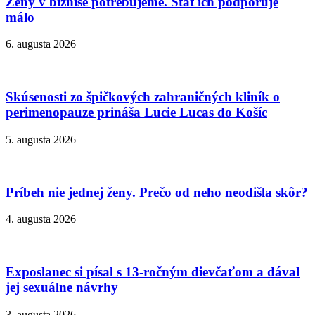
Ženy v biznise potrebujeme. Štát ich podporuje
málo
6. augusta 2026
Skúsenosti zo špičkových zahraničných kliník o
perimenopauze prináša Lucie Lucas do Košíc
5. augusta 2026
Príbeh nie jednej ženy. Prečo od neho neodišla skôr?
4. augusta 2026
Exposlanec si písal s 13-ročným dievčaťom a dával
jej sexuálne návrhy
3. augusta 2026