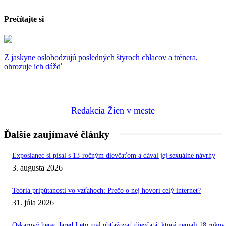
Prečítajte si
Z jaskyne oslobodzujú posledných štyroch chlacov a trénera,
ohrozuje ich dážď
Redakcia Žien v meste
Ďalšie zaujímavé články
Exposlanec si písal s 13-ročným dievčaťom a dával jej sexuálne návrhy
3. augusta 2026
Teória pripútanosti vo vzťahoch: Prečo o nej hovorí celý internet?
31. júla 2026
Oskarový herec Jared Leto mal obťažovať dievčatá, ktoré nemali 18 rokov