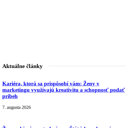
Aktuálne články
Kariéra, ktorá sa prispôsobí vám: Ženy v
marketingu využívajú kreativitu a schopnosť podať
príbeh
7. augusta 2026