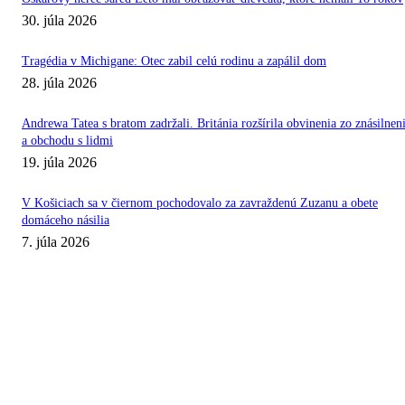
30. júla 2026
Tragédia v Michigane: Otec zabil celú rodinu a zapálil dom
28. júla 2026
Andrewa Tatea s bratom zadržali. Británia rozšírila obvinenia zo znásilnen
a obchodu s lidmi
19. júla 2026
V Košiciach sa v čiernom pochodovalo za zavraždenú Zuzanu a obete
domáceho násilia
7. júla 2026