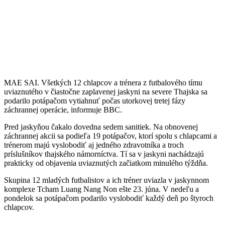
MAE SAI. Všetkých 12 chlapcov a trénera z futbalového tímu
uviaznutého v čiastočne zaplavenej jaskyni na severe Thajska sa
podarilo potápačom vytiahnuť počas utorkovej tretej fázy
záchrannej operácie, informuje BBC.
Pred jaskyňou čakalo dovedna sedem sanitiek. Na obnovenej
záchrannej akcii sa podieľa 19 potápačov, ktorí spolu s chlapcami a
trénerom majú vyslobodiť aj jedného zdravotníka a troch
príslušníkov thajského námorníctva. Tí sa v jaskyni nachádzajú
prakticky od objavenia uviaznutých začiatkom minulého týždňa.
Skupina 12 mladých futbalistov a ich tréner uviazla v jaskynnom
komplexe Tcham Luang Nang Non ešte 23. júna. V nedeľu a
pondelok sa potápačom podarilo vyslobodiť každý deň po štyroch
chlapcov.