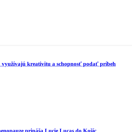
 využívajú kreativitu a schopnosť podať príbeh
menopauze prináša Lucie Lucas do Košíc