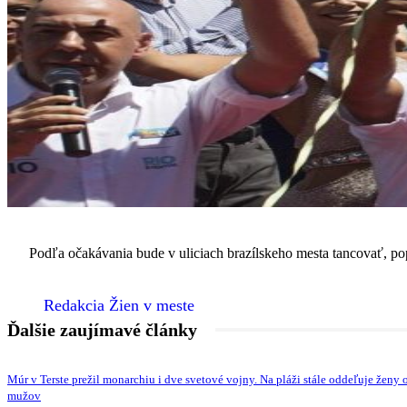
Podľa očakávania bude v uliciach brazílskeho mesta tancovať, popíja
Redakcia Žien v meste
Ďalšie zaujímavé články
Múr v Terste prežil monarchiu i dve svetové vojny. Na pláži stále oddeľuje ženy 
mužov