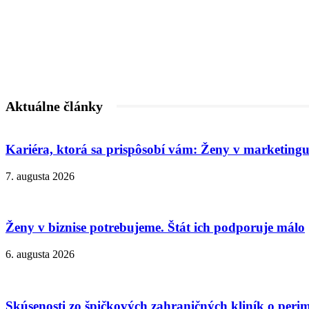
Aktuálne články
Kariéra, ktorá sa prispôsobí vám: Ženy v marketingu
7. augusta 2026
Ženy v biznise potrebujeme. Štát ich podporuje málo
6. augusta 2026
Skúsenosti zo špičkových zahraničných kliník o peri