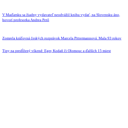
V Maďarsku sa žiadny vydavateľ neodvážil knihu vydať, na Slovensku áno,
hovorí profesorka Andrea Pető
Zomrela kráľovná českých rozprávok Marcela Pittermannová. Mala 93 rokov
Tipy na predĺžený víkend: Eger, Kodaň či Olomouc a ďalších 15 miest