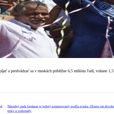
ť a predvádzať sa v maskách približne 6,5 milióna ľudí, vrátane 1,5 m
od
Národný park Gesäuse je jediný pomenovaný podľa zvuku. Očaria vás divok
rieky a vodopády