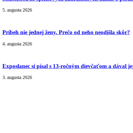
5. augusta 2026
Príbeh nie jednej ženy. Prečo od neho neodišla skôr?
4. augusta 2026
Exposlanec si písal s 13-ročným dievčaťom a dával je
3. augusta 2026