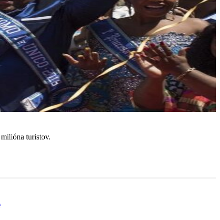
ilióna turistov.
é