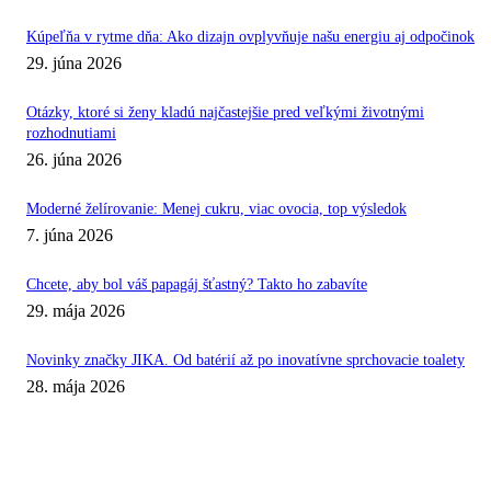
Kúpeľňa v rytme dňa: Ako dizajn ovplyvňuje našu energiu aj odpočinok
29. júna 2026
Otázky, ktoré si ženy kladú najčastejšie pred veľkými životnými
rozhodnutiami
26. júna 2026
Moderné želírovanie: Menej cukru, viac ovocia, top výsledok
7. júna 2026
Chcete, aby bol váš papagáj šťastný? Takto ho zabavíte
29. mája 2026
Novinky značky JIKA. Od batérií až po inovatívne sprchovacie toalety
28. mája 2026