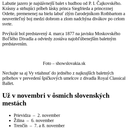
Labutie jazero
je najslávnejší balet s hudbou od P. I. Čajkovského.
Krásny a strhujúci príbeh lásky princa Siegfrieda a princeznej
Odette, premenenej na bielu labuť zlým čarodejníkom Rothbartom a
neuveriteľný boj medzi dobrom a zlom nadchýna divákov po celom
svete.
Prvýkrát bol predstavený 4. marca 1877 na javisku Moskovského
Boľšého Divadla a odvtedy zostáva najobľúbenejším baletným
predstavením.
Foto – showslovakia.sk
Nechajte sa aj Vy vtiahnuť do jedného z najkrajších baletných
príbehov v prevedení špičkových umelcov z divadla Royal Classical
Ballet.
Už v novembri v ôsmich slovenských
mestách
Prievidza – 2. november
Žilina – 6. november
Trenčín – 7. a 8. november