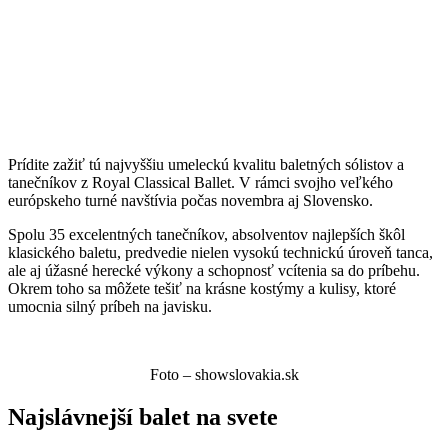
Prídite zažiť tú najvyššiu umeleckú kvalitu baletných sólistov a
tanečníkov z Royal Classical Ballet. V rámci svojho veľkého
európskeho turné navštívia počas novembra aj Slovensko.
Spolu 35 excelentných tanečníkov, absolventov najlepších škôl
klasického baletu, predvedie nielen vysokú technickú úroveň tanca,
ale aj úžasné herecké výkony a schopnosť vcítenia sa do príbehu.
Okrem toho sa môžete tešiť na krásne kostýmy a kulisy, ktoré
umocnia silný príbeh na javisku.
Foto – showslovakia.sk
Najslávnejší balet na svete