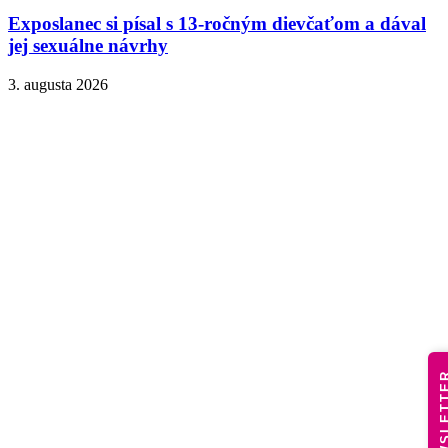
Exposlanec si písal s 13-ročným dievčaťom a dával
jej sexuálne návrhy
3. augusta 2026
NEWSLE