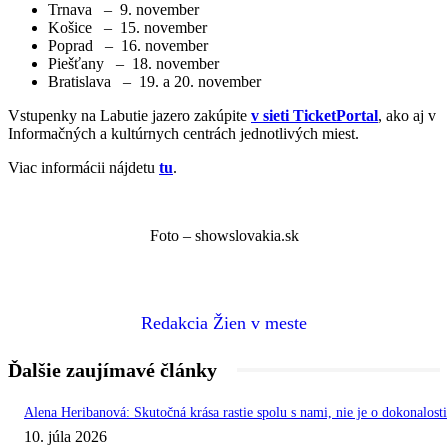
Trnava – 9. november
Košice – 15. november
Poprad – 16. november
Piešťany – 18. november
Bratislava – 19. a 20. november
Vstupenky na Labutie jazero zakúpite
v sieti TicketPortal
, ako aj v
Informačných a kultúrnych centrách jednotlivých miest.
Viac informácii nájdetu
tu
.
Foto – showslovakia.sk
Redakcia Žien v meste
Ďalšie zaujímavé články
Alena Heribanová: Skutočná krása rastie spolu s nami, nie je o dokonalosti
10. júla 2026