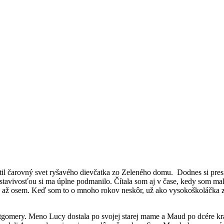
átil čarovný svet ryšavého dievčatka zo Zeleného domu. Dodnes si pre
stavivosťou si ma úplne podmanilo. Čítala som aj v čase, kedy som mal
e je až osem. Keď som to o mnoho rokov neskôr, už ako vysokoškoláčka zi
ry. Meno Lucy dostala po svojej starej mame a Maud po dcére kráľo