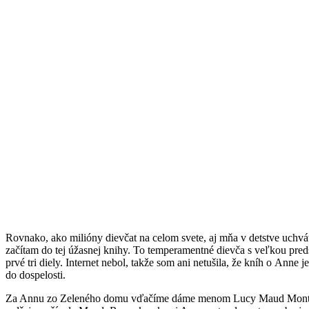
Rovnako, ako milióny dievčat na celom svete, aj mňa v detstve uchv
začítam do tej úžasnej knihy. To temperamentné dievča s veľkou pred
prvé tri diely. Internet nebol, takže som ani netušila, že kníh o Ann
do dospelosti.
Za Annu zo Zeleného domu vďačíme dáme menom Lucy Maud Montgome