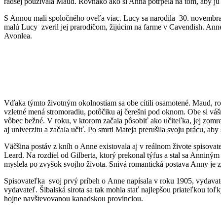
radšej používala Maud. Rovnako ako si Anna potrpela na tom, aby ju
S Annou mali spoločného oveľa viac. Lucy sa narodila 30. novembra
malú Lucy zveril jej prarodičom, žijúcim na farme v Cavendish. Ann
Avonlea.
Vďaka týmto životným okolnostiam sa obe cítili osamotené. Maud, rov
vzletné mená stromoradiu, potôčiku aj čerešni pod oknom. Obe si vášn
vôbec bežné. V roku, v ktorom začala pôsobiť ako učiteľka, jej zomre
aj univerzitu a začala učiť. Po smrti Mateja prerušila svoju prácu, aby
Väčšina postáv z kníh o Anne existovala aj v reálnom živote spisova
Leard. Na rozdiel od Gilberta, ktorý prekonal týfus a stal sa Ann
myslela po zvyšok svojho života. Snivá romantická postava Anny je zja
Spisovateľka svoj prvý príbeh o Anne napísala v roku 1905, vydavateľ
vydavateľ. Šibalská sirota sa tak mohla stať najlepšou priateľkou t
hojne navštevovanou kanadskou provinciou.