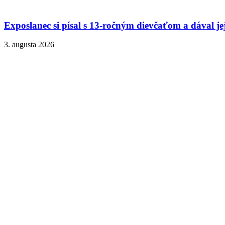
Exposlanec si písal s 13-ročným dievčaťom a dával je
3. augusta 2026