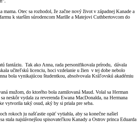
ím“.
la mama. Otec sa rozhodol, že začne nový život v západnej Kanade a
a farmu k starším súrodencom Marille a Matejovi Cuthbertovcom do
tú fantáziu. Tak ako Anna, rada personifikovala prírodu, dávala
kala učiteľskú licenciu, hoci vzdelanie u žien v tej dobe nebolo
 Aj Anna bola vynikajúcou študentkou, absolvovala Kráľovskú akadémiu
pirovaná mužom, do ktorého bola zamilovaná Maud. Volal sa Herman
že sa neskôr vydala za reverenda Ewana MacDonalda, na Hermana
 vytvorila taký osud, aký by si priala pre seba.
och rokoch ju našťastie opäť vytiahla, aby sa konečne našiel
 sa stala najslávnejšou spisovateľkou Kanady a Ostrov princa Eduarda