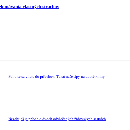
konávania vlastných strachov
Ponorte sa v lete do príbehov: Tu sú naše tipy na dobré knihy
Nezabiješ je príbeh o dvoch odvlečených židovských sestrách