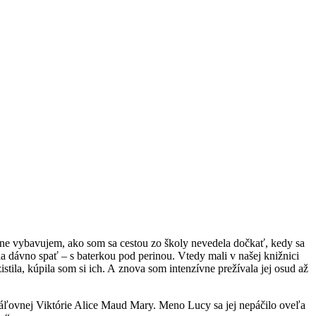
sne vybavujem, ako som sa cestou zo školy nevedela dočkať, kedy sa
a dávno spať – s baterkou pod perinou. Vtedy mali v našej knižnici
stila, kúpila som si ich. A znova som intenzívne prežívala jej osud až
vnej Viktórie Alice Maud Mary. Meno Lucy sa jej nepáčilo oveľa