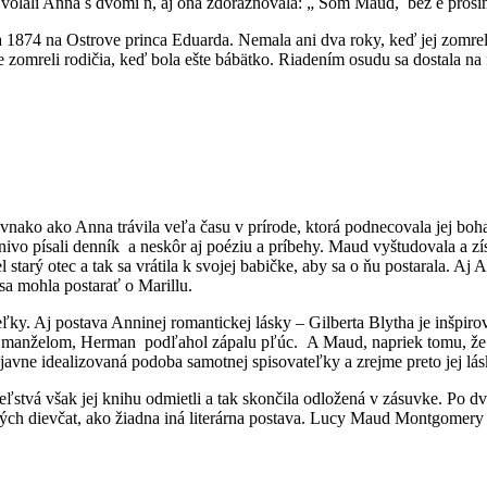
 volali Anna s dvomi n, aj ona zdôrazňovala: „ Som Maud, bez e pros
 1874 na Ostrove princa Eduarda. Nemala ani dva roky, keď jej zomre
e zomreli rodičia, keď bola ešte bábätko. Riadením osudu sa dostala n
nako ako Anna trávila veľa času v prírode, ktorá podnecovala jej boha
ivo písali denník a neskôr aj poéziu a príbehy. Maud vyštudovala a zís
l starý otec a tak sa vrátila k svojej babičke, aby sa o ňu postarala.
 sa mohla postarať o Marillu.
teľky. Aj postava Anninej romantickej lásky – Gilberta Blytha je inš
iným manželom, Herman podľahol zápalu pľúc. A Maud, napriek tomu, 
vne idealizovaná podoba samotnej spisovateľky a zrejme preto jej láske
stvá však jej knihu odmietli a tak skončila odložená v zásuvke. Po dv
oľkých dievčat, ako žiadna iná literárna postava. Lucy Maud Montgomery