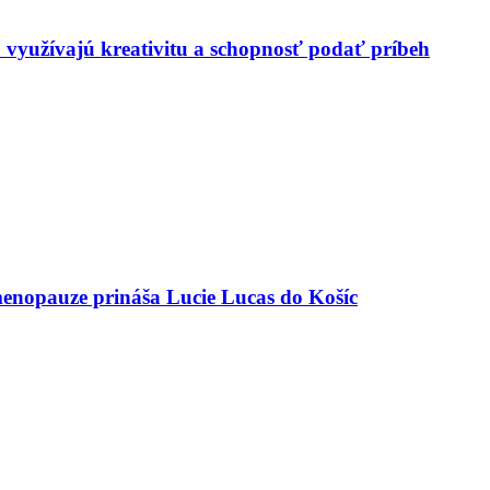
 využívajú kreativitu a schopnosť podať príbeh
menopauze prináša Lucie Lucas do Košíc