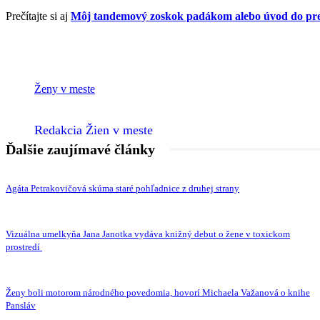
Prečítajte si aj
Môj tandemový zoskok padákom alebo úvod do pre
Ženy v meste
Redakcia Žien v meste
Ďalšie zaujímavé články
Agáta Petrakovičová skúma staré pohľadnice z druhej strany
Vizuálna umelkyňa Jana Janotka vydáva knižný debut o žene v toxickom
prostredí
Ženy boli motorom národného povedomia, hovorí Michaela Važanová o knihe
Pansláv