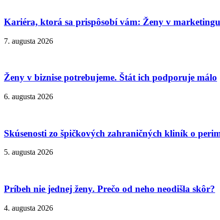
Kariéra, ktorá sa prispôsobí vám: Ženy v marketingu
7. augusta 2026
Ženy v biznise potrebujeme. Štát ich podporuje málo
6. augusta 2026
Skúsenosti zo špičkových zahraničných kliník o peri
5. augusta 2026
Príbeh nie jednej ženy. Prečo od neho neodišla skôr?
4. augusta 2026