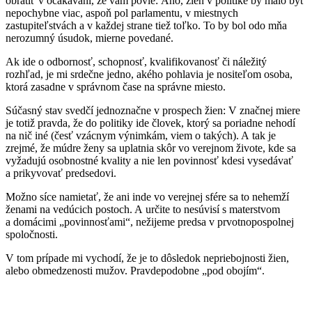
obrátiť v očakávaní, že vám povie: Áno, žien v politike by malo byť
nepochybne viac, aspoň pol parlamentu, v miestnych
zastupiteľstvách a v každej strane tiež toľko. To by bol odo mňa
nerozumný úsudok, mierne povedané.
Ak ide o odbornosť, schopnosť, kvalifikovanosť či náležitý
rozhľad, je mi srdečne jedno, akého pohlavia je nositeľom osoba,
ktorá zasadne v správnom čase na správne miesto.
Súčasný stav svedčí jednoznačne v prospech žien: V značnej miere
je totiž pravda, že do politiky ide človek, ktorý sa poriadne nehodí
na nič iné (česť vzácnym výnimkám, viem o takých). A tak je
zrejmé, že múdre ženy sa uplatnia skôr vo verejnom živote, kde sa
vyžadujú osobnostné kvality a nie len povinnosť kdesi vysedávať
a prikyvovať predsedovi.
Možno síce namietať, že ani inde vo verejnej sfére sa to nehemží
ženami na vedúcich postoch. A určite to nesúvisí s materstvom
a domácimi „povinnosťami“, nežijeme predsa v prvotnopospolnej
spoločnosti.
V tom prípade mi vychodí, že je to dôsledok nepriebojnosti žien,
alebo obmedzenosti mužov. Pravdepodobne „pod obojím“.