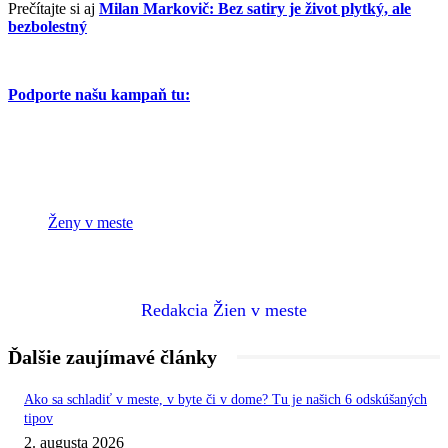
Prečítajte si aj
Milan Markovič: Bez satiry je život plytký, ale
bezbolestný
Podporte našu kampaň tu:
Ženy v meste
Redakcia Žien v meste
Ďalšie zaujímavé články
Ako sa schladiť v meste, v byte či v dome? Tu je našich 6 odskúšaných
tipov
2. augusta 2026