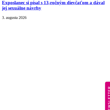
Exposlanec si písal s 13-ročným dievčaťom a dával
jej sexuálne návrhy
3. augusta 2026
NEWSLE