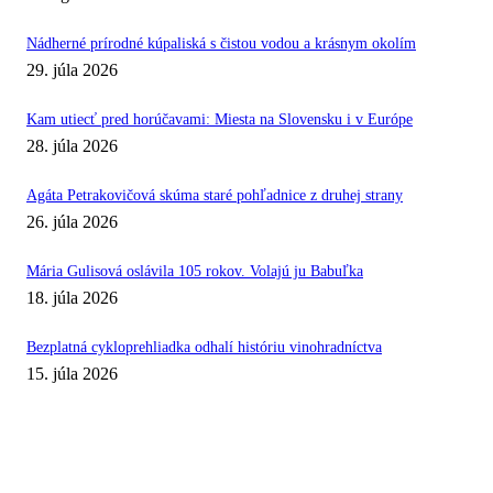
Nádherné prírodné kúpaliská s čistou vodou a krásnym okolím
29. júla 2026
Kam utiecť pred horúčavami: Miesta na Slovensku i v Európe
28. júla 2026
Agáta Petrakovičová skúma staré pohľadnice z druhej strany
26. júla 2026
Mária Gulisová oslávila 105 rokov. Volajú ju Babuľka
18. júla 2026
Bezplatná cykloprehliadka odhalí históriu vinohradníctva
15. júla 2026