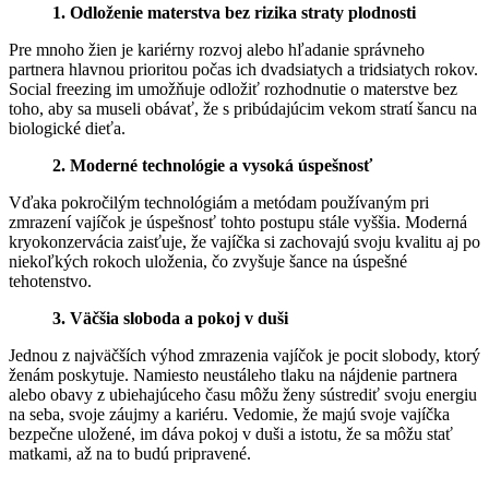
1. Odloženie materstva bez rizika straty plodnosti
Pre mnoho žien je kariérny rozvoj alebo hľadanie správneho
partnera hlavnou prioritou počas ich dvadsiatych a tridsiatych rokov.
Social freezing im umožňuje odložiť rozhodnutie o materstve bez
toho, aby sa museli obávať, že s pribúdajúcim vekom stratí šancu na
biologické dieťa.
2. Moderné technológie a vysoká úspešnosť
Vďaka pokročilým technológiám a metódam používaným pri
zmrazení vajíčok je úspešnosť tohto postupu stále vyššia. Moderná
kryokonzervácia zaisťuje, že vajíčka si zachovajú svoju kvalitu aj po
niekoľkých rokoch uloženia, čo zvyšuje šance na úspešné
tehotenstvo.
3. Väčšia sloboda a pokoj v duši
Jednou z najväčších výhod zmrazenia vajíčok je pocit slobody, ktorý
ženám poskytuje. Namiesto neustáleho tlaku na nájdenie partnera
alebo obavy z ubiehajúceho času môžu ženy sústrediť svoju energiu
na seba, svoje záujmy a kariéru. Vedomie, že majú svoje vajíčka
bezpečne uložené, im dáva pokoj v duši a istotu, že sa môžu stať
matkami, až na to budú pripravené.