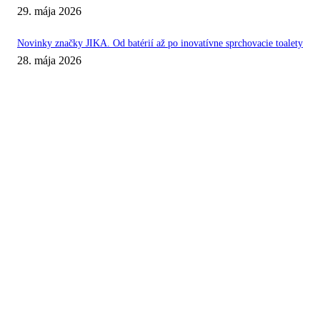
29. mája 2026
Novinky značky JIKA. Od batérií až po inovatívne sprchovacie toalety
28. mája 2026