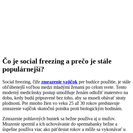
Čo je social freezing a prečo je stále
populárnejší?
Social freezing, čiže
zmrazenie vajíčok
pre budúce použitie, je stále
obľúbenejší voľbou medzi mladými ženami po celom svete. Tento
moderný medicínsky postup umožňuje ženám odložiť materstvo na
dobu, kedy budú pripravené bez toho, aby sa museli obávať straty
plodnosti. Pre mnoho žien vo veku 25 až 30 rokov predstavuje
zmrazenie vajíčok skutočnú poistku proti biologickým hodinám.
Zmrazenie pohlavných buniek sa bežne používa aj u mužov.
Mrazenie spermií a ich uchovávanie do spermabanky bežne a
úspešne používa viac ako päťdesiat rokov a môže sa vykonávať u