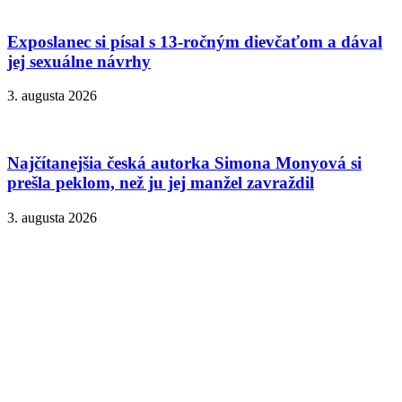
Exposlanec si písal s 13-ročným dievčaťom a dával
jej sexuálne návrhy
3. augusta 2026
Najčítanejšia česká autorka Simona Monyová si
prešla peklom, než ju jej manžel zavraždil
3. augusta 2026