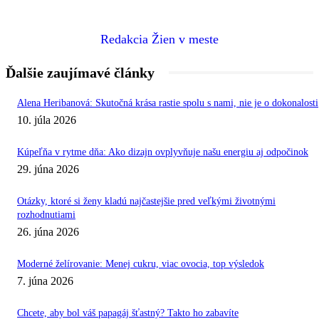
Redakcia Žien v meste
Ďalšie zaujímavé články
Alena Heribanová: Skutočná krása rastie spolu s nami, nie je o dokonalosti
10. júla 2026
Kúpeľňa v rytme dňa: Ako dizajn ovplyvňuje našu energiu aj odpočinok
29. júna 2026
Otázky, ktoré si ženy kladú najčastejšie pred veľkými životnými
rozhodnutiami
26. júna 2026
Moderné želírovanie: Menej cukru, viac ovocia, top výsledok
7. júna 2026
Chcete, aby bol váš papagáj šťastný? Takto ho zabavíte