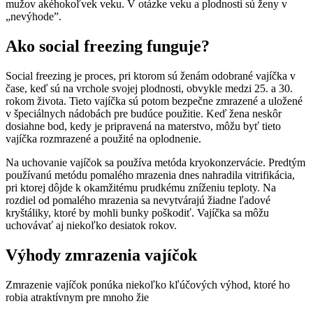
mužov akéhokoľvek veku. V otázke veku a plodnosti sú ženy v
„nevýhode”.
Ako social freezing funguje?
Social freezing je proces, pri ktorom sú ženám odobrané vajíčka v
čase, keď sú na vrchole svojej plodnosti, obvykle medzi 25. a 30.
rokom života. Tieto vajíčka sú potom bezpečne zmrazené a uložené
v špeciálnych nádobách pre budúce použitie. Keď žena neskôr
dosiahne bod, kedy je pripravená na materstvo, môžu byť tieto
vajíčka rozmrazené a použité na oplodnenie.
Na uchovanie vajíčok sa používa metóda kryokonzervácie. Predtým
používanú metódu pomalého mrazenia dnes nahradila vitrifikácia,
pri ktorej dôjde k okamžitému prudkému zníženiu teploty. Na
rozdiel od pomalého mrazenia sa nevytvárajú žiadne ľadové
kryštáliky, ktoré by mohli bunky poškodiť. Vajíčka sa môžu
uchovávať aj niekoľko desiatok rokov.
Výhody zmrazenia vajíčok
Zmrazenie vajíčok ponúka niekoľko kľúčových výhod, ktoré ho
robia atraktívnym pre mnoho žie