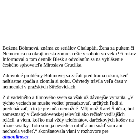
Božena Böhmová, známa zo seriálov Chalupáři, Žena za pultem či
Nemocnica na okraji mesta zomrela ešte v sobotu vo veku 95 rokov.
Informoval o tom denník Blesk s odvolaním sa na vyhlásenie
českého spisovateľa Miroslava Graclíka.
Zdravotné problémy Böhmovej sa začali pred troma rokmi, keď
nešťastne spadla a zlomila si nohu. Odvtedy trávila veľa času v
nemocnici v pražských Střešoviciach.
Z divadelného a filmového sveta sa však už dávnejšie vytratila. „V
týchto veciach sa musíte vedieť presadzovať, určitých ľudí si
predchádzať, a to je pre mňa nemožné. Môj muž Karel Špička, bol
zamestnaný v Československej televízii ako režisér vedľajších
relácií, a viem, koľko mal vždy telefónátov, darčekových košov na
rôzne sviatky. Toto som ja nevedela robiť a ani snáď som ani
nechcela vedieť,“ skonštatovala vlani v rozhovore pre
ahaonline.cz
.