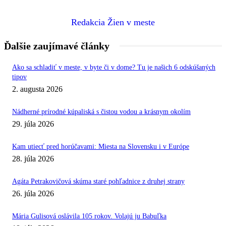
Redakcia Žien v meste
Ďalšie zaujímavé články
Ako sa schladiť v meste, v byte či v dome? Tu je našich 6 odskúšaných
tipov
2. augusta 2026
Nádherné prírodné kúpaliská s čistou vodou a krásnym okolím
29. júla 2026
Kam utiecť pred horúčavami: Miesta na Slovensku i v Európe
28. júla 2026
Agáta Petrakovičová skúma staré pohľadnice z druhej strany
26. júla 2026
Mária Gulisová oslávila 105 rokov. Volajú ju Babuľka