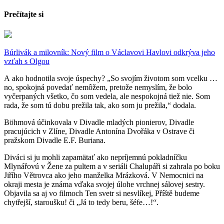
Prečítajte si
Búrlivák a milovník: Nový film o Václavovi Havlovi odkrýva jeho
vzťah s Olgou
A ako hodnotila svoje úspechy? „So svojím životom som vcelku …
no, spokojná povedať nemôžem, pretože nemyslím, že bolo
vyčerpaných všetko, čo som vedela, ale nespokojná tiež nie. Som
rada, že som tú dobu prežila tak, ako som ju prežila,“ dodala.
Böhmová účinkovala v Divadle mladých pionierov, Divadle
pracujúcich v Zlíne, Divadle Antonína Dvořáka v Ostrave či
pražskom Divadle E.F. Buriana.
Diváci si ju mohli zapamätať ako nepríjemnú pokladníčku
Mlynářovú v Žene za pultem a v seriáli Chalupáři si zahrala po boku
Jiřího Větrovca ako jeho manželka Mrázková. V Nemocnici na
okraji mesta je známa vďaka svojej úlohe vrchnej sálovej sestry.
Objavila sa aj vo filmoch Ten svetr si nesvlíkej, Příště budeme
chytřejší, staroušku! či „Já to tedy beru, šéfe…!“.