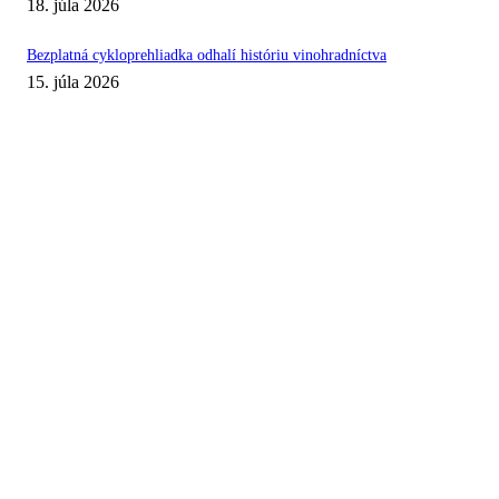
18. júla 2026
Bezplatná cykloprehliadka odhalí históriu vinohradníctva
15. júla 2026