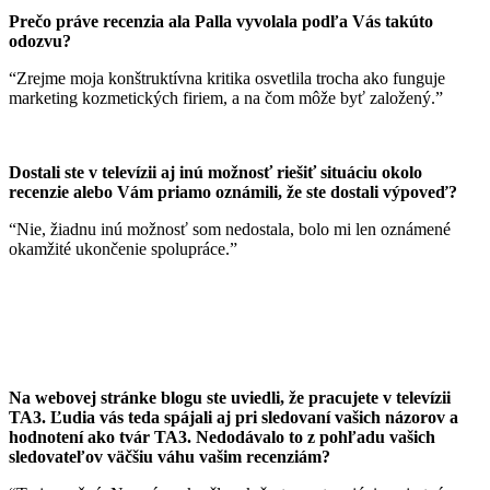
Prečo práve recenzia ala Palla vyvolala podľa Vás takúto
odozvu?
“Zrejme moja konštruktívna kritika osvetlila trocha ako funguje
marketing kozmetických firiem, a na čom môže byť založený.”
Dostali ste v televízii aj inú možnosť riešiť situáciu okolo
recenzie alebo Vám priamo oznámili, že ste dostali výpoveď?
“Nie, žiadnu inú možnosť som nedostala, bolo mi len oznámené
okamžité ukončenie spolupráce.”
Na webovej stránke blogu ste uviedli, že pracujete v televízii
TA3. Ľudia vás teda spájali aj pri sledovaní vašich názorov a
hodnotení ako tvár TA3. Nedodávalo to z pohľadu vašich
sledovateľov väčšiu váhu vašim recenziám?