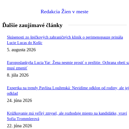
Redakcia Žien v meste
Ďalšie zaujímavé články
Skúsenosti zo špičkových zahraničných kliník o perimenopauze prináša
Lucie Lucas do Košíc
5. augusta 2026
Europoslankyňa Lucia Yar: Žena nesmie prosiť o prežitie. Ochrana obetí s
musí zmeniť
8. júla 2026
Expertka na trendy Pavlína Louženská: Nevidíme odklon od rodiny, ale jej
odklad
24. júna 2026
Krúžkovanie má veľký zmysel, ale rozhoduje miesto na kandidátke, vraví
Sofia Trommlerová
22. júna 2026