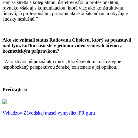
som sa stretla s kolegialitou, ústretovosťou a profesionalitou,
rovnako však aj s komunikáciou, ktorá viac ako konštruktívnu,
tímovú, či profesionálnu, pripomínala skôr šikanóznu a obyčajne
ľudsky neslušnú.”
Ako ste vnímali status Radovana Cholevu, ktorý sa pozastavil
nad tým, koľko času ste v jednom videu venovali líčeniu a
kozmetickým prípravkom?
“Ako zbytočnú poznámku muža, ktorý životom kráča zrejme
nepobozkaný perspektívou ženskej existencie a jej optikou.”
Prečítajte si
Vyhadzov Závodskej musel vymyslieť PR guru