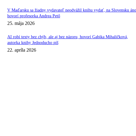
V Maďarsku sa žiadny vydavateľ neodvážil knihu vydať, na Slovensku áno
hovorí profesorka Andrea Pető
25. mája 2026
AI robí texty bez chýb, ale aj bez názoru, hovorí Gabika Mihaličková,
autorka knihy Jednoducho píš
22. apríla 2026