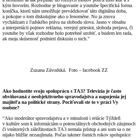
kým hovorím. Rozhodne je blogovanie a youtube špecifická forma
koníčka, ktorú nám umožňuje prevádzkovať táto digitálna doba,
a pokojne o tom diskutujme ako o fenoméne. No ja znova
vychádzam z ľudského práva na slobodu slova.
Jasno v obsahu
a interpretácii pojmov reklama, verejný priestor, sloboda prejavu, či
youtube by však rozhodne bolo potrebné urobiť, a budem len rada,
ak moja skúsenosť podnieti diskusiu o nich.”
Zuzana Závodská. Foto – facebook ZZ
Ako hodnotíte svoju spoluprácu s TA3? Televízia je často
obviňovaná z neobjektívneho spravodajstva a napojenia jej
majiteľa na politické strany. Pociťovali ste to v práci Vy
osobne?
“Ako moderátor spravodajstva a v minulosti i relácie Týždeň
v kultúre som k informáciám o potenciálnych obchodných záujmoch
či vnútorných záležitostiach TA3 nemala prístup a ani som sa o ne
nijako bližšie nezaujímala. Počas takmer ôsmich rokov spolupráce