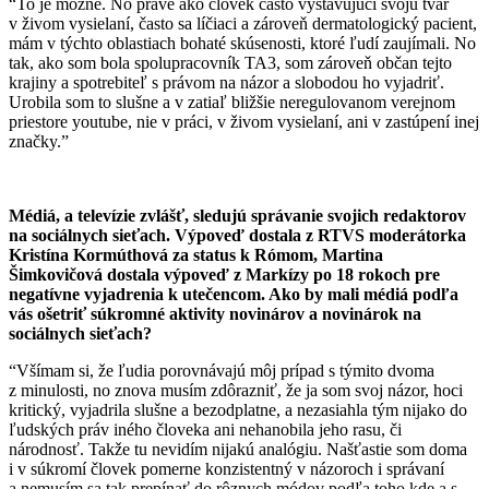
“To je možné. No práve ako človek často vystavujúci svoju tvár
v živom vysielaní, často sa líčiaci a zároveň dermatologický pacient,
mám v týchto oblastiach bohaté skúsenosti, ktoré ľudí zaujímali. No
tak, ako som bola spolupracovník TA3, som zároveň občan tejto
krajiny a spotrebiteľ s právom na názor a slobodou ho vyjadriť.
Urobila som to slušne a v zatiaľ bližšie neregulovanom verejnom
priestore youtube, nie v práci, v živom vysielaní, ani v zastúpení inej
značky.”
Médiá, a televízie zvlášť, sledujú správanie svojich redaktorov
na sociálnych sieťach. Výpoveď dostala z RTVS
moderátorka
Kristína Kormúthová za status k Rómom, Martina
Šimkovičová dostala výpoveď z Markízy po 18 rokoch pre
negatívne vyjadrenia k utečencom. Ako by mali médiá podľa
vás ošetriť súkromné aktivity novinárov a novinárok na
sociálnych sieťach?
“Všímam si, že ľudia porovnávajú môj prípad s týmito dvoma
z minulosti, no znova musím zdôrazniť, že ja som svoj názor, hoci
kritický, vyjadrila slušne a bezodplatne, a nezasiahla tým nijako do
ľudských práv iného človeka ani nehanobila jeho rasu, či
národnosť. Takže tu nevidím nijakú analógiu. Našťastie som doma
i v súkromí človek pomerne konzistentný v názoroch i správaní
a nemusím sa tak prepínať do rôznych módov podľa toho kde a s