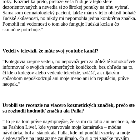
roky. Kozmetika preto, pretože veľa ľudí je v tejto sfére
dezorientovaných a nevedia si zo širokej ponuky na trhu vybrať.
Sama som dermatologický pacient, takže mám v tejto oblasti bohaté
ľudské skúsenosti, no nikdy mi nepomohla jedna konkrétna značka.
Pomohli mi vedomosti o tom ako funguje ľudská koža a čo
skutočne potrebuje.”
Vedeli v televízii, že máte svoj youtube kanál?
“Kolegovia zrejme vedeli, no nepovažujem za dôležité kohokoľvek
informovať o svojich nekomerčných koníčkoch, bez ohľadu na to,
či ide o kolegov alebo vedenie televízie, zvlášť, ak nijakým
spôsobom nepoškodzujú ani moje meno ani ich reputáciu, práve
naopak.”
Urobili ste recenzie na viacero kozmetických značiek, prečo ste
sa rozhodli hodnotiť značku ala Palla?
“To je na tom práve najvtipnejšie, že sa mi do toho ani nechcelo, ale
na Fashion Live!, kde vystavovala moja kamáratka – módna
návrhárka, bol aj stánok ala Palla, kde mi ponúkli vzorky, a moje
sledovateľky na instagrame zaujímalo, čo si o tej značke myslím