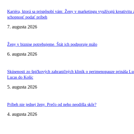
Kariéra, ktorá sa prispôsobí vám: Ženy v marketingu využívajú kreativitu 
schopnosť podať príbeh
7. augusta 2026
Ženy v biznise potrebujeme. Štát ich podporuje málo
6. augusta 2026
Skúsenosti zo špičkových zahraničných kliník o perimenopauze prináša Lu
Lucas do Košíc
5. augusta 2026
Príbeh nie jednej ženy. Prečo od neho neodišla skôr?
4. augusta 2026