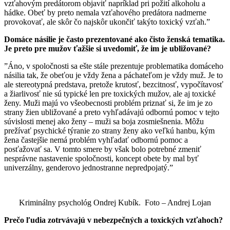
vzťahovým predátorom objaviť napríklad pri požití alkoholu a
hádke. Obeť by preto nemala vzťahového predátora nadmerne
provokovať, ale skôr čo najskôr ukončiť takýto toxický vzťah.”
Domáce násilie je často prezentované ako čisto ženská tematika.
Je preto pre mužov ťažšie si uvedomiť, že im je ubližované?
”Áno, v spoločnosti sa ešte stále prezentuje problematika domáceho
násilia tak, že obeťou je vždy žena a páchateľom je vždy muž. Je to
ale stereotypná predstava, pretože krutosť, bezcitnosť, vypočítavosť
a žiarlivosť nie sú typické len pre toxických mužov, ale aj toxické
ženy. Muži majú vo všeobecnosti problém priznať si, že im je zo
strany žien ubližované a preto vyhľadávajú odbornú pomoc v tejto
súvislosti menej ako ženy – muži sa boja zosmiešnenia. Môžu
prežívať psychické týranie zo strany ženy ako veľkú hanbu, kým
žena častejšie nemá problém vyhľadať odbornú pomoc a
posťažovať sa. V tomto smere by však bolo potrebné zmeniť
nesprávne nastavenie spoločnosti, koncept obete by mal byť
univerzálny, genderovo jednostranne nepredpojatý.”
Kriminálny psychológ Ondrej Kubík. Foto – Andrej Lojan
Prečo ľudia zotrvávajú v nebezpečných a toxických vzťahoch?