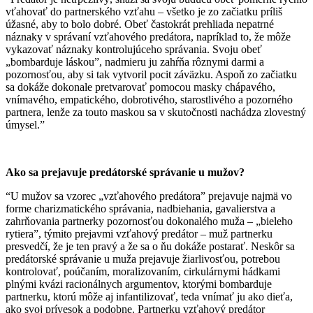
vťahovať do partnerského vzťahu – všetko je zo začiatku príliš
úžasné, aby to bolo dobré. Obeť častokrát prehliada nepatrné
náznaky v správaní vzťahového predátora, napríklad to, že môže
vykazovať náznaky kontrolujúceho správania. Svoju obeť
„bombarduje láskou”, nadmieru ju zahŕňa rôznymi darmi a
pozornosťou, aby si tak vytvoril pocit záväzku. Aspoň zo začiatku
sa dokáže dokonale pretvarovať pomocou masky chápavého,
vnímavého, empatického, dobrotivého, starostlivého a pozorného
partnera, lenže za touto maskou sa v skutočnosti nachádza zlovestný
úmysel.”
Ako sa prejavuje predátorské správanie u mužov?
“U mužov sa vzorec „vzťahového predátora” prejavuje najmä vo
forme charizmatického správania, nadbiehania, gavalierstva a
zahrňovania partnerky pozornosťou dokonalého muža – „bieleho
rytiera”, týmito prejavmi vzťahový predátor – muž partnerku
presvedčí, že je ten pravý a že sa o ňu dokáže postarať. Neskôr sa
predátorské správanie u muža prejavuje žiarlivosťou, potrebou
kontrolovať, poúčaním, moralizovaním, cirkulárnymi hádkami
plnými kvázi racionálnych argumentov, ktorými bombarduje
partnerku, ktorú môže aj infantilizovať, teda vnímať ju ako dieťa,
ako svoj prívesok a podobne. Partnerku vzťahový predátor