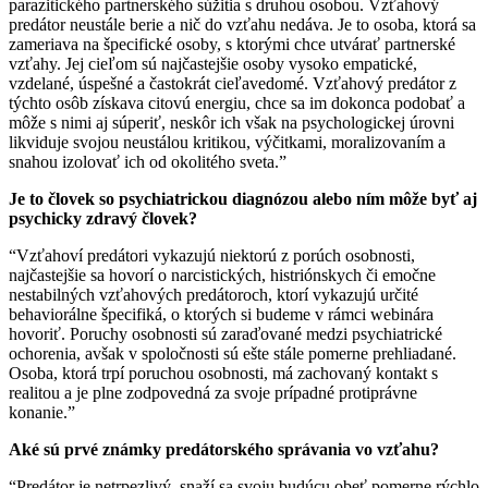
parazitického partnerského súžitia s druhou osobou. Vzťahový
predátor neustále berie a nič do vzťahu nedáva. Je to osoba, ktorá sa
zameriava na špecifické osoby, s ktorými chce utvárať partnerské
vzťahy. Jej cieľom sú najčastejšie osoby vysoko empatické,
vzdelané, úspešné a častokrát cieľavedomé. Vzťahový predátor z
týchto osôb získava citovú energiu, chce sa im dokonca podobať a
môže s nimi aj súperiť, neskôr ich však na psychologickej úrovni
likviduje svojou neustálou kritikou, výčitkami, moralizovaním a
snahou izolovať ich od okolitého sveta.”
Je to človek so psychiatrickou diagnózou alebo ním môže byť aj
psychicky zdravý človek?
“Vzťahoví predátori vykazujú niektorú z porúch osobnosti,
najčastejšie sa hovorí o narcistických, histriónskych či emočne
nestabilných vzťahových predátoroch, ktorí vykazujú určité
behaviorálne špecifiká, o ktorých si budeme v rámci webinára
hovoriť. Poruchy osobnosti sú zaraďované medzi psychiatrické
ochorenia, avšak v spoločnosti sú ešte stále pomerne prehliadané.
Osoba, ktorá trpí poruchou osobnosti, má zachovaný kontakt s
realitou a je plne zodpovedná za svoje prípadné protiprávne
konanie.”
Aké sú prvé známky predátorského správania vo vzťahu?
“Predátor je netrpezlivý, snaží sa svoju budúcu obeť pomerne rýchlo