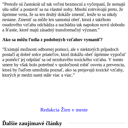
”Pretože sú častokrát už tak veľmi bezmocní a vyčerpaní, že nemajú
silu odísť a postaviť sa na vlastné nohy. Mnohí zotrvávajú preto, že
úprimne veria, že sa ten druhý dokáže zmeniť, lenže to sa nikdy
nestane. Zmeniť sa môže len samotná obeť, ktorá z takéhoto
osudového vzťahu odchádza a nachádza tak napokon novú slobodu
a šťastie, ktoré majú zásadný transformačný význam.”
Ako sa môžu ľudia z podobných vzťahov vymaniť?
”Existujú možnosti odbornej pomoci, ale v niektorých prípadoch
postačí aj dobré srdce priateľov, ktorí dokážu obeť úprimne vypočuť
a pomôcť jej odpútať sa od nezdravého toxického vzťahu. V tomto
smere by však bolo potrebné v spoločnosti robiť osvetu a prevenciu,
ktorá by ľuďom umožnila poznať, ako sa prejavujú toxické vzťahy,
ktorých je medzi nami stále viac a viac.”
Redakcia Žien v meste
Ďalšie zaujímavé články