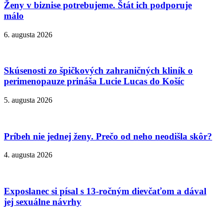
Ženy v biznise potrebujeme. Štát ich podporuje
málo
6. augusta 2026
Skúsenosti zo špičkových zahraničných kliník o
perimenopauze prináša Lucie Lucas do Košíc
5. augusta 2026
Príbeh nie jednej ženy. Prečo od neho neodišla skôr?
4. augusta 2026
Exposlanec si písal s 13-ročným dievčaťom a dával
jej sexuálne návrhy