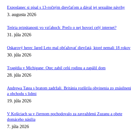
Exposlanec si písal s 13-ročným dievčaťom a dával jej sexuálne návrhy
3. augusta 2026
Teória pripútanosti vo vzťahoch: Prečo o nej hovorí celý internet?
31. júla 2026
Oskarový herec Jared Leto mal obťažovať dievčatá, ktoré nemali 18 rokov
30. júla 2026
Tragédia v Michigane: Otec zabil celú rodinu a zapálil dom
28. júla 2026
Andrewa Tatea s bratom zadržali. Británia rozšírila obvinenia zo znásilnen
a obchodu s lidmi
19. júla 2026
V Košiciach sa v čiernom pochodovalo za zavraždenú Zuzanu a obete
domáceho násilia
7. júla 2026