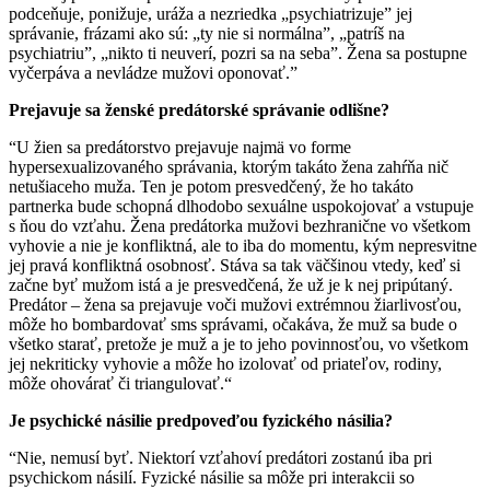
podceňuje, ponižuje, uráža a nezriedka „psychiatrizuje” jej
správanie, frázami ako sú: „ty nie si normálna”, „patríš na
psychiatriu”, „nikto ti neuverí, pozri sa na seba”. Žena sa postupne
vyčerpáva a nevládze mužovi oponovať.”
Prejavuje sa ženské predátorské správanie odlišne?
“U žien sa predátorstvo prejavuje najmä vo forme
hypersexualizovaného správania, ktorým takáto žena zahŕňa nič
netušiaceho muža. Ten je potom presvedčený, že ho takáto
partnerka bude schopná dlhodobo sexuálne uspokojovať a vstupuje
s ňou do vzťahu. Žena predátorka mužovi bezhranične vo všetkom
vyhovie a nie je konfliktná, ale to iba do momentu, kým nepresvitne
jej pravá konfliktná osobnosť. Stáva sa tak väčšinou vtedy, keď si
začne byť mužom istá a je presvedčená, že už je k nej pripútaný.
Predátor – žena sa prejavuje voči mužovi extrémnou žiarlivosťou,
môže ho bombardovať sms správami, očakáva, že muž sa bude o
všetko starať, pretože je muž a je to jeho povinnosťou, vo všetkom
jej nekriticky vyhovie a môže ho izolovať od priateľov, rodiny,
môže ohovárať či triangulovať.“
Je psychické násilie predpoveďou fyzického násilia?
“Nie, nemusí byť. Niektorí vzťahoví predátori zostanú iba pri
psychickom násilí. Fyzické násilie sa môže pri interakcii so