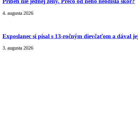
Príbeh nie jednej ženy. Prečo od neho neodišla skôr?
4. augusta 2026
Exposlanec si písal s 13-ročným dievčaťom a dával je
3. augusta 2026