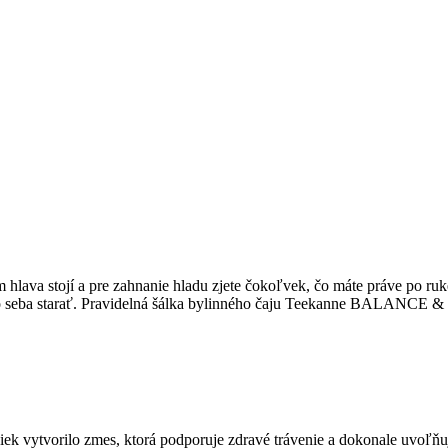
ám hlava stojí a pre zahnanie hladu zjete čokoľvek, čo máte práve p
sa o seba starať. Pravidelná šálka bylinného čaju Teekanne BALANCE 
niek vytvorilo zmes, ktorá podporuje zdravé trávenie a dokonale uvoľ