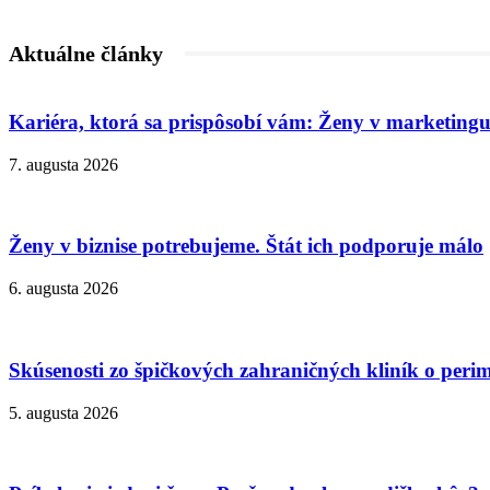
Aktuálne články
Kariéra, ktorá sa prispôsobí vám: Ženy v marketingu
7. augusta 2026
Ženy v biznise potrebujeme. Štát ich podporuje málo
6. augusta 2026
Skúsenosti zo špičkových zahraničných kliník o peri
5. augusta 2026