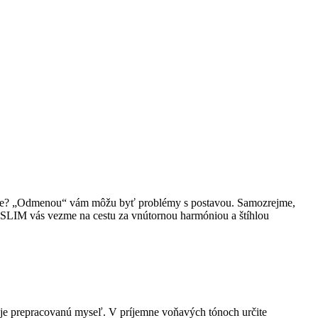
o ruke? „Odmenou“ vám môžu byť problémy s postavou. Samozrejme,
& SLIM vás vezme na cestu za vnútornou harmóniou a štíhlou
ňuje prepracovanú myseľ. V príjemne voňavých tónoch určite