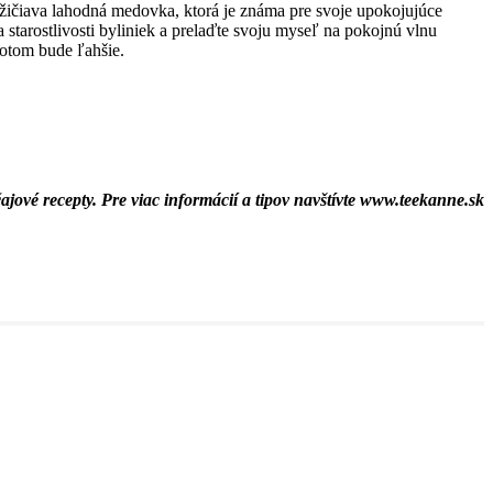
ožičiava lahodná medovka, ktorá je známa pre svoje upokojujúce
 starostlivosti byliniek a prelaďte svoju myseľ na pokojnú vlnu
otom bude ľahšie.
ajové recepty. Pre viac informácií a tipov navštívte www.teekanne.sk