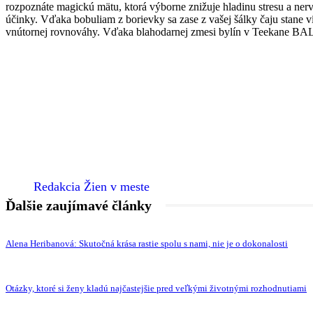
rozpoznáte magickú mätu, ktorá výborne znižuje hladinu stresu a ner
účinky. Vďaka bobuliam z borievky sa zase z vašej šálky čaju stane v
vnútornej rovnováhy. Vďaka blahodarnej zmesi bylín v Teekane BAL
Redakcia Žien v meste
Ďalšie zaujímavé články
Alena Heribanová: Skutočná krása rastie spolu s nami, nie je o dokonalosti
Otázky, ktoré si ženy kladú najčastejšie pred veľkými životnými rozhodnutiami