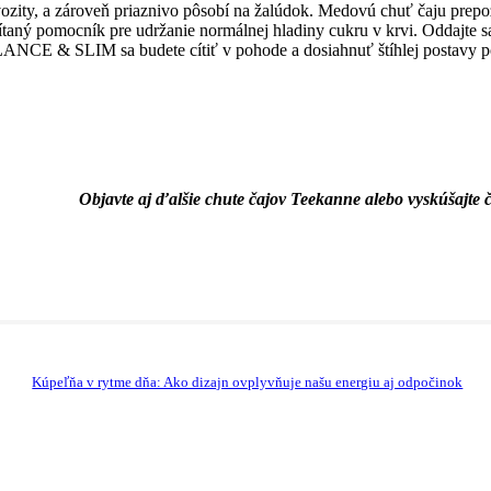
vozity, a zároveň priaznivo pôsobí na žalúdok. Medovú chuť čaju prep
ítaný pomocník pre udržanie normálnej hladiny cukru v krvi. Oddajte sa
ANCE & SLIM sa budete cítiť v pohode a dosiahnuť štíhlej postavy p
Objavte aj ďalšie chute čajov Teekanne alebo vyskúšajte č
Kúpeľňa v rytme dňa: Ako dizajn ovplyvňuje našu energiu aj odpočinok