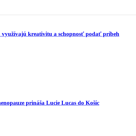
 využívajú kreativitu a schopnosť podať príbeh
menopauze prináša Lucie Lucas do Košíc