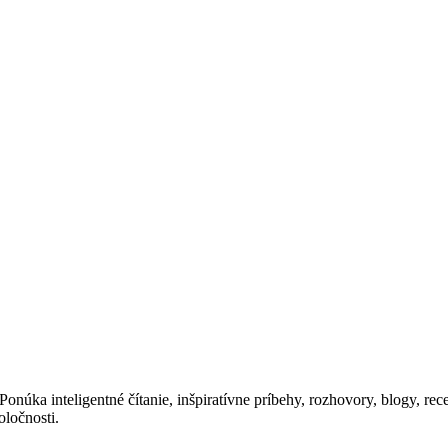
núka inteligentné čítanie, inšpiratívne príbehy, rozhovory, blogy, recep
oločnosti.