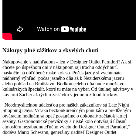
Nákupy plné zážitkov a skvelých chutí
Nakupovanie s nadhľadom – len v Designer Outlet Parndorf! Ak si
chcete po úspešnom dni v nákupnom raji trochu oddýchnuť,
naskočte na obľúbené ruské koleso. Počas jazdy si vychutnáte
nádherný výhľad -počas jasného dňa až k Neziderskému jazeru
alebo pohľad na Bratislavu. Bodkou celého dňa bude množstvo
kulinárskych špecialít, ktoré tu máte na výber. Od útulnej návštevy v
kaviarni Sacher až rýchlu zastávku v jednom z food truckov.
„Neodmyslitelnou udalosťou pre našich zákazníkov sú Late Night
Shopping Days. Vďaka bezkonkurenčným ponukám a predĺženým
otváracím hodinám sa opäť postaráme o dokonalý začiatok jarnej
sezóny. Gastronomické prevázdky a ruské kolo dotvárajú úžasnú
atmosféru nezabudnuteľného výletu do Designer Outlet Parndorf,“
dodáva Mario Schwann, generálny riaditeľ Designer Outlet