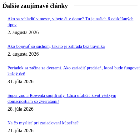
Ďalšie zaujímavé články
Ako sa schladiť v meste, v byte či v dome? Tu je našich 6 odskúšaných
tipov
2. augusta 2026
Ako bojovať so suchom, takáto je záhrada bez trávnika
2. augusta 2026
Poriadok sa začína za dverami. Ako zariadiť predsieň, ktorá bude fungovat
každý deň
31. júla 2026
Super zoo a Rowenta spojili sily. Chcú uľahčiť život všetkým
domácnostiam so zvieratami!
28. júla 2026
Na čo myslieť pri zariaďovaní kúpeľne?
21. júla 2026