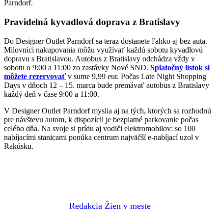
Parndorf.
Pravidelná kyvadlová doprava z Bratislavy
Do Designer Outlet Parndorf sa teraz dostanete ľahko aj bez auta.
Milovníci nakupovania môžu využívať každú sobotu kyvadlovú
dopravu s Bratislavou. Autobus z Bratislavy odchádza vždy v
sobotu o 9:00 a 11:00 zo zastávky Nové SND.
Spiatočný lístok si
môžete rezervovať
v sume 9,99 eur. Počas Late Night Shopping
Days v dňoch 12 – 15. marca bude premávať autobus z Bratislavy
každý deň v čase 9:00 a 11:00.
V Designer Outlet Parndorf myslia aj na tých, ktorých sa rozhodnú
pre návštevu autom, k dispozícii je bezplatné parkovanie počas
celého dňa. Na svoje si prídu aj vodiči elektromobilov: so 100
nabíjacími stanicami ponúka centrum najväčší e-nabíjací uzol v
Rakúsku.
Redakcia Žien v meste