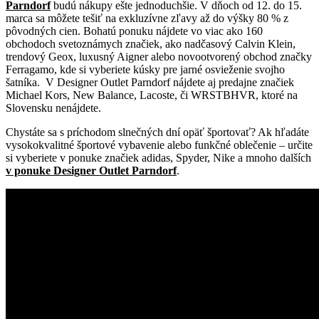
Parndorf
budú nákupy ešte jednoduchšie. V dňoch od 12. do 15.
marca sa môžete tešiť na exkluzívne zľavy až do výšky 80 % z
pôvodných cien. Bohatú ponuku nájdete vo viac ako 160
obchodoch svetoznámych značiek, ako nadčasový Calvin Klein,
trendový Geox, luxusný Aigner alebo novootvorený obchod značky
Ferragamo, kde si vyberiete kúsky pre jarné osvieženie svojho
šatníka. V Designer Outlet Parndorf nájdete aj predajne značiek
Michael Kors, New Balance, Lacoste, či WRSTBHVR, ktoré na
Slovensku nenájdete.
Chystáte sa s príchodom slnečných dní opäť športovať? Ak hľadáte
vysokokvalitné športové vybavenie alebo funkčné oblečenie – určite
si vyberiete v ponuke značiek
adidas, Spyder, Nike a mnoho dalších
v ponuke Designer Outlet Parndorf
.