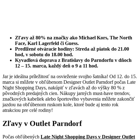
Zľavy až 80% na značky ako Michael Kors, The North
Face, Karl Lagerfeld či Guess.
Predlžené otváracie hodiny: Streda až piatok do 21.00
hod, v sobotu do 18.00 hod.
Kyvadlová doprava z Bratislavy do Parndorfu v dňoch
12 – 15. marca, každý deň o 9 a 11 hod.
Jar je ideálna príležitosť na osvieženie svojho šatníka! Od 12. do 15.
marca si môžete v obľúbenom Designer Outlet Parndorf počas Late
Night Shopping Days, nakúpiť v zľavách až do výšky 80 % z
pôvodných predajných cien. Nákupy jarných must-have trendov,
značkových kabeliek alebo športového vybavenia môžete zakončiť
jazdou na obľúbenom ruskom kole, ktoré bude aj tento rok
atrakciou pre celé rodiny!
Zľavy v Outlet Parndorf
Počas obľúbených
Late Night Shopping Days v Designer Outlet