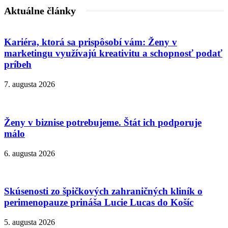
Aktuálne články
Kariéra, ktorá sa prispôsobí vám: Ženy v
marketingu využívajú kreativitu a schopnosť podať
príbeh
7. augusta 2026
Ženy v biznise potrebujeme. Štát ich podporuje
málo
6. augusta 2026
Skúsenosti zo špičkových zahraničných kliník o
perimenopauze prináša Lucie Lucas do Košíc
5. augusta 2026