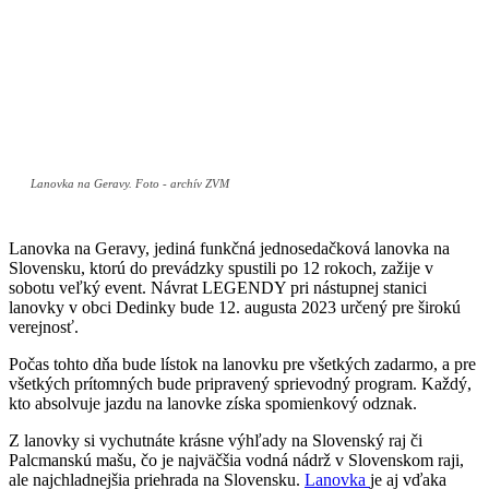
Lanovka na Geravy. Foto - archív ZVM
Lanovka na Geravy, jediná funkčná jednosedačková lanovka na
Slovensku, ktorú do prevádzky spustili po 12 rokoch, zažije v
sobotu veľký event. Návrat LEGENDY pri nástupnej stanici
lanovky v obci Dedinky bude 12. augusta 2023 určený pre širokú
verejnosť.
Počas tohto dňa bude lístok na lanovku pre všetkých zadarmo, a pre
všetkých prítomných bude pripravený sprievodný program. Každý,
kto absolvuje jazdu na lanovke získa spomienkový odznak.
Z lanovky si vychutnáte krásne výhľady na Slovenský raj či
Palcmanskú mašu, čo je najväčšia vodná nádrž v Slovenskom raji,
ale najchladnejšia priehrada na Slovensku.
Lanovka
je aj vďaka