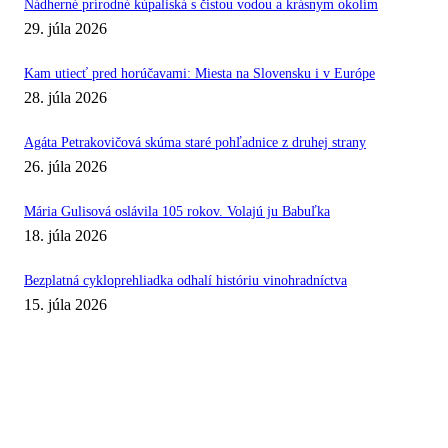
Nádherné prírodné kúpaliská s čistou vodou a krásnym okolím
29. júla 2026
Kam utiecť pred horúčavami: Miesta na Slovensku i v Európe
28. júla 2026
Agáta Petrakovičová skúma staré pohľadnice z druhej strany
26. júla 2026
Mária Gulisová oslávila 105 rokov. Volajú ju Babuľka
18. júla 2026
Bezplatná cykloprehliadka odhalí históriu vinohradníctva
15. júla 2026