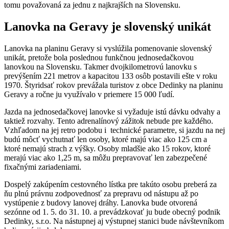
tomu považovaná za jednu z najkrajších na Slovensku.
Lanovka na Geravy je slovenský unikát
Lanovka na planinu Geravy si vyslúžila pomenovanie slovenský
unikát, pretože bola poslednou funkčnou jednosedačkovou
lanovkou na Slovensku. Takmer dvojkilometrovú lanovku s
prevýšením 221 metrov a kapacitou 133 osôb postavili ešte v roku
1970. Štyridsať rokov prevážala turistov z obce Dedinky na planinu
Geravy a ročne ju využívalo v priemere 15 000 ľudí.
Jazda na jednosedačkovej lanovke si vyžaduje istú dávku odvahy a
taktiež rozvahy. Tento adrenalínový zážitok nebude pre každého.
Vzhľadom na jej retro podobu i technické parametre, si jazdu na nej
budú môcť vychutnať len osoby, ktoré majú viac ako 125 cm a
ktoré nemajú strach z výšky. Osoby mladšie ako 15 rokov, ktoré
merajú viac ako 1,25 m, sa môžu prepravovať len zabezpečené
fixačnými zariadeniami.
Dospelý zakúpením cestovného lístka pre takúto osobu preberá za
ňu plnú právnu zodpovednosť za prepravu od nástupu až po
vystúpenie z budovy lanovej dráhy. Lanovka bude otvorená
sezónne od 1. 5. do 31. 10. a prevádzkovať ju bude obecný podnik
Dedinky, s.r.o. Na nástupnej aj výstupnej stanici bude návštevníkom