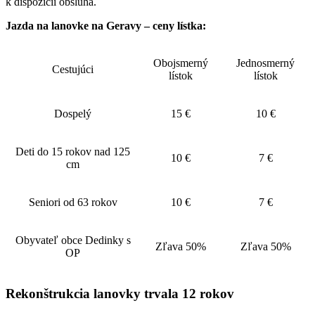
k dispozícii obsluha.
Jazda na lanovke na Geravy – ceny lístka:
Obojsmerný
Jednosmerný
Cestujúci
lístok
lístok
Dospelý
15 €
10 €
Deti do 15 rokov nad 125
10 €
7 €
cm
Seniori od 63 rokov
10 €
7 €
Obyvateľ obce Dedinky s
Zľava 50%
Zľava 50%
OP
Rekonštrukcia lanovky trvala 12 rokov