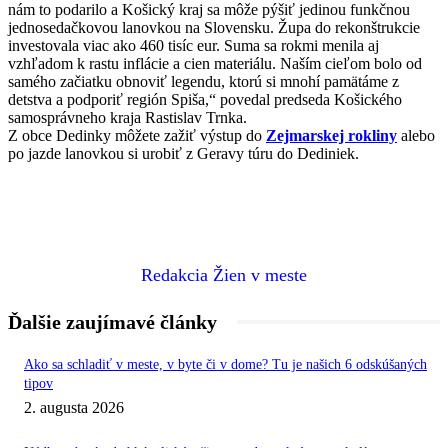
nám to podarilo a Košický kraj sa môže pýšiť jedinou funkčnou
jednosedačkovou lanovkou na Slovensku. Župa do rekonštrukcie
investovala viac ako 460 tisíc eur. Suma sa rokmi menila aj
vzhľadom k rastu inflácie a cien materiálu. Naším cieľom bolo od
samého začiatku obnoviť legendu, ktorú si mnohí pamätáme z
detstva a podporiť región Spiša,“ povedal predseda Košického
samosprávneho kraja Rastislav Trnka.
Z obce Dedinky môžete zažiť výstup do
Zejmarskej rokliny
alebo
po jazde lanovkou si urobiť z Geravy túru do Dediniek.
Redakcia Žien v meste
Ďalšie zaujímavé články
Ako sa schladiť v meste, v byte či v dome? Tu je našich 6 odskúšaných
tipov
2. augusta 2026