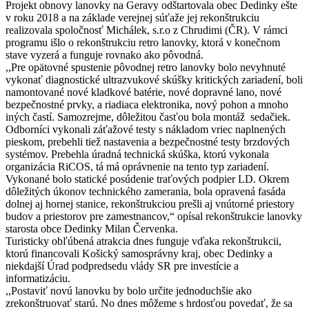
Projekt obnovy lanovky na Geravy odštartovala obec Dedinky ešte
v roku 2018 a na základe verejnej súťaže jej rekonštrukciu
realizovala spoločnosť Michálek, s.r.o z Chrudimi (ČR). V rámci
programu išlo o rekonštrukciu retro lanovky, ktorá v konečnom
stave vyzerá a funguje rovnako ako pôvodná.
,,Pre opätovné spustenie pôvodnej retro lanovky bolo nevyhnuté
vykonať diagnostické ultrazvukové skúšky kritických zariadení, boli
namontované nové kladkové batérie, nové dopravné lano, nové
bezpečnostné prvky, a riadiaca elektronika, nový pohon a mnoho
iných častí. Samozrejme, dôležitou časťou bola montáž sedačiek.
Odborníci vykonali záťažové testy s nákladom vriec naplnených
pieskom, prebehli tiež nastavenia a bezpečnostné testy brzdových
systémov. Prebehla úradná technická skúška, ktorú vykonala
organizácia RiCOS, tá má oprávnenie na tento typ zariadení.
Vykonané bolo statické posúdenie traťových podpier LD. Okrem
dôležitých úkonov technického zamerania, bola opravená fasáda
dolnej aj hornej stanice, rekonštrukciou prešli aj vnútorné priestory
budov a priestorov pre zamestnancov,“ opísal rekonštrukcie lanovky
starosta obce Dedinky Milan Červenka.
Turisticky obľúbená atrakcia dnes funguje vďaka rekonštrukcii,
ktorú financovali Košický samosprávny kraj, obec Dedinky a
niekdajší Úrad podpredsedu vlády SR pre investície a
informatizáciu.
,,Postaviť novú lanovku by bolo určite jednoduchšie ako
zrekonštruovať starú. No dnes môžeme s hrdosťou povedať, že sa