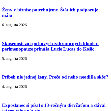
Ženy v biznise potrebujeme. Štát ich podporuje
málo
6. augusta 2026
Skúsenosti zo špičkových zahraničných kliník o
perimenopauze prináša Lucie Lucas do Košíc
5. augusta 2026
Príbeh nie jednej ženy. Prečo od neho neodišla skôr?
4. augusta 2026
Exposlanec si písal s 13-ročným dievčaťom a dával
jej sexuálne návrhy