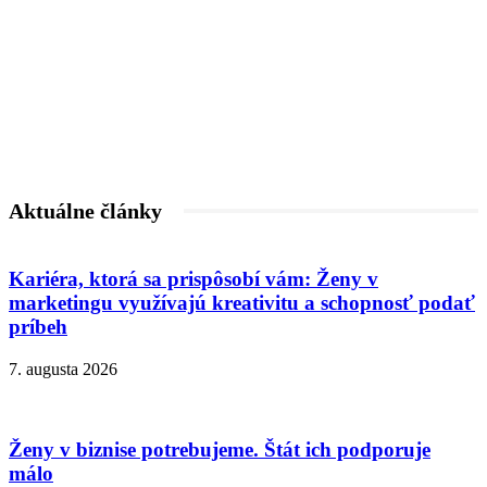
Aktuálne články
Kariéra, ktorá sa prispôsobí vám: Ženy v
marketingu využívajú kreativitu a schopnosť podať
príbeh
7. augusta 2026
Ženy v biznise potrebujeme. Štát ich podporuje
málo