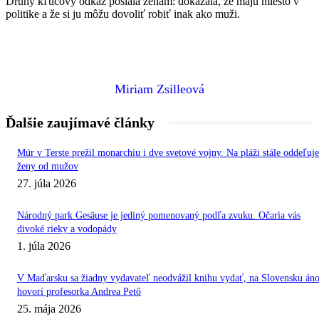
Druhý kľúčový odkaz poslala ženám: dokázala, že majú miesto v
politike a že si ju môžu dovoliť robiť inak ako muži.
Miriam Zsilleová
Ďalšie zaujímavé články
Múr v Terste prežil monarchiu i dve svetové vojny. Na pláži stále oddeľuje
ženy od mužov
27. júla 2026
Národný park Gesäuse je jediný pomenovaný podľa zvuku. Očaria vás
divoké rieky a vodopády
1. júla 2026
V Maďarsku sa žiadny vydavateľ neodvážil knihu vydať, na Slovensku áno
hovorí profesorka Andrea Pető
25. mája 2026