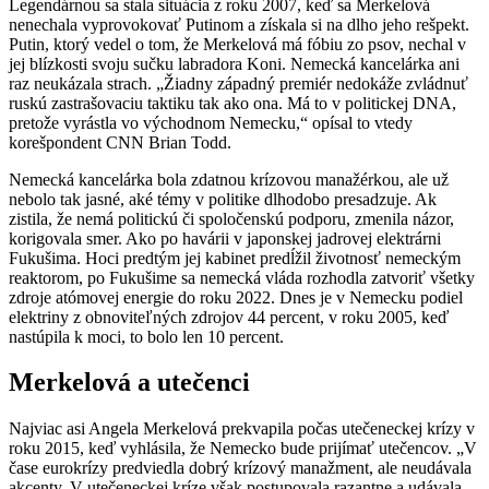
Legendárnou sa stala situácia z roku 2007, keď sa Merkelová
nenechala vyprovokovať Putinom a získala si na dlho jeho rešpekt.
Putin, ktorý vedel o tom, že Merkelová má fóbiu zo psov, nechal v
jej blízkosti svoju sučku labradora Koni. Nemecká kancelárka ani
raz neukázala strach. „Žiadny západný premiér nedokáže zvládnuť
ruskú zastrašovaciu taktiku tak ako ona. Má to v politickej DNA,
pretože vyrástla vo východnom Nemecku,“ opísal to vtedy
korešpondent CNN Brian Todd.
Nemecká kancelárka bola zdatnou krízovou manažérkou, ale už
nebolo tak jasné, aké témy v politike dlhodobo presadzuje. Ak
zistila, že nemá politickú či spoločenskú podporu, zmenila názor,
korigovala smer. Ako po havárii v japonskej jadrovej elektrárni
Fukušima. Hoci predtým jej kabinet predĺžil životnosť nemeckým
reaktorom, po Fukušime sa nemecká vláda rozhodla zatvoriť všetky
zdroje atómovej energie do roku 2022. Dnes je v Nemecku podiel
elektriny z obnoviteľných zdrojov 44 percent, v roku 2005, keď
nastúpila k moci, to bolo len 10 percent.
Merkelová a utečenci
Najviac asi Angela Merkelová prekvapila počas utečeneckej krízy v
roku 2015, keď vyhlásila, že Nemecko bude prijímať utečencov. „V
čase eurokrízy predviedla dobrý krízový manažment, ale neudávala
akcenty. V utečeneckej kríze však postupovala razantne a udávala