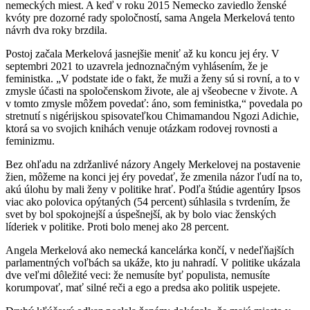
nemeckých miest. A keď v roku 2015 Nemecko zaviedlo ženské
kvóty pre dozorné rady spoločností, sama Angela Merkelová tento
návrh dva roky brzdila.
Postoj začala Merkelová jasnejšie meniť až ku koncu jej éry. V
septembri 2021 to uzavrela jednoznačným vyhlásením, že je
feministka. „V podstate ide o fakt, že muži a ženy sú si rovní, a to v
zmysle účasti na spoločenskom živote, ale aj všeobecne v živote. A
v tomto zmysle môžem povedať: áno, som feministka,“ povedala po
stretnutí s nigérijskou spisovateľkou Chimamandou Ngozi Adichie,
ktorá sa vo svojich knihách venuje otázkam rodovej rovnosti a
feminizmu.
Bez ohľadu na zdržanlivé názory Angely Merkelovej na postavenie
žien, môžeme na konci jej éry povedať, že zmenila názor ľudí na to,
akú úlohu by mali ženy v politike hrať. Podľa štúdie agentúry Ipsos
viac ako polovica opýtaných (54 percent) súhlasila s tvrdením, že
svet by bol spokojnejší a úspešnejší, ak by bolo viac ženských
líderiek v politike. Proti bolo menej ako 28 percent.
Angela Merkelová ako nemecká kancelárka končí, v nedeľňajších
parlamentných voľbách sa ukáže, kto ju nahradí. V politike ukázala
dve veľmi dôležité veci: že nemusíte byť populista, nemusíte
korumpovať, mať silné reči a ego a predsa ako politik uspejete.