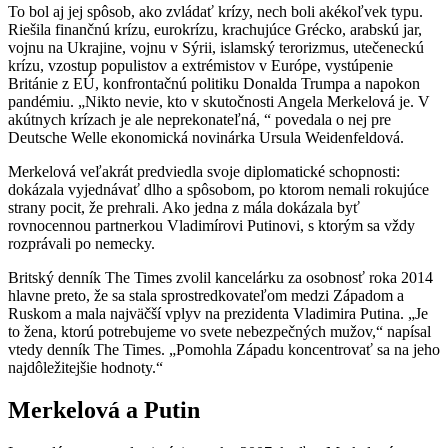
To bol aj jej spôsob, ako zvládať krízy, nech boli akékoľvek typu.
Riešila finančnú krízu, eurokrízu, krachujúce Grécko, arabskú jar,
vojnu na Ukrajine, vojnu v Sýrii, islamský terorizmus, utečeneckú
krízu, vzostup populistov a extrémistov v Európe, vystúpenie
Británie z EÚ, konfrontačnú politiku Donalda Trumpa a napokon
pandémiu. „Nikto nevie, kto v skutočnosti Angela Merkelová je. V
akútnych krízach je ale neprekonateľná, “ povedala o nej pre
Deutsche Welle ekonomická novinárka Ursula Weidenfeldová.
Merkelová veľakrát predviedla svoje diplomatické schopnosti:
dokázala vyjednávať dlho a spôsobom, po ktorom nemali rokujúce
strany pocit, že prehrali. Ako jedna z mála dokázala byť
rovnocennou partnerkou Vladimírovi Putinovi, s ktorým sa vždy
rozprávali po nemecky.
Britský denník The Times zvolil kancelárku za osobnosť roka 2014
hlavne preto, že sa stala sprostredkovateľom medzi Západom a
Ruskom a mala najväčší vplyv na prezidenta Vladimira Putina. „Je
to žena, ktorú potrebujeme vo svete nebezpečných mužov,“ napísal
vtedy denník The Times. „Pomohla Západu koncentrovať sa na jeho
najdôležitejšie hodnoty.“
Merkelová a Putin