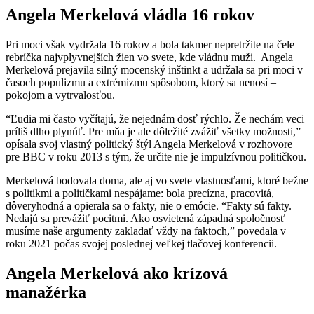
Angela Merkelová vládla 16 rokov
Pri moci však vydržala 16 rokov a bola takmer nepretržite na čele
rebríčka najvplyvnejších žien vo svete, kde vládnu muži. Angela
Merkelová prejavila silný mocenský inštinkt a udržala sa pri moci v
časoch populizmu a extrémizmu spôsobom, ktorý sa nenosí –
pokojom a vytrvalosťou.
“Ľudia mi často vyčítajú, že nejednám dosť rýchlo. Že nechám veci
príliš dlho plynúť. Pre mňa je ale dôležité zvážiť všetky možnosti,”
opísala svoj vlastný politický štýl Angela Merkelová v rozhovore
pre BBC v roku 2013 s tým, že určite nie je impulzívnou političkou.
Merkelová bodovala doma, ale aj vo svete vlastnosťami, ktoré bežne
s politikmi a političkami nespájame: bola precízna, pracovitá,
dôveryhodná a opierala sa o fakty, nie o emócie. “Fakty sú fakty.
Nedajú sa prevážiť pocitmi. Ako osvietená západná spoločnosť
musíme naše argumenty zakladať vždy na faktoch,” povedala v
roku 2021 počas svojej poslednej veľkej tlačovej konferencii.
Angela Merkelová ako krízová
manažérka