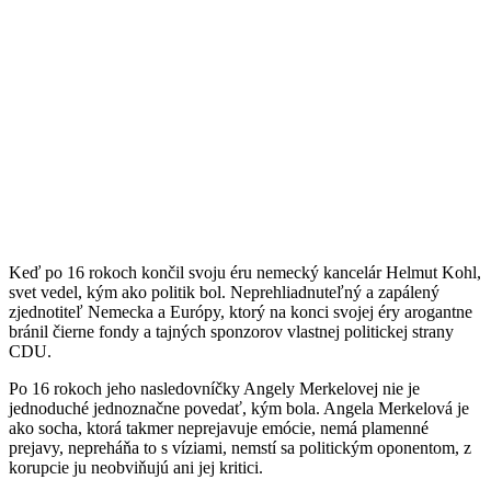
Keď po 16 rokoch končil svoju éru nemecký kancelár Helmut Kohl,
svet vedel, kým ako politik bol. Neprehliadnuteľný a zapálený
zjednotiteľ Nemecka a Európy, ktorý na konci svojej éry arogantne
bránil čierne fondy a tajných sponzorov vlastnej politickej strany
CDU.
Po 16 rokoch jeho nasledovníčky Angely Merkelovej nie je
jednoduché jednoznačne povedať, kým bola. Angela Merkelová je
ako socha, ktorá takmer neprejavuje emócie, nemá plamenné
prejavy, nepreháňa to s víziami, nemstí sa politickým oponentom, z
korupcie ju neobviňujú ani jej kritici.