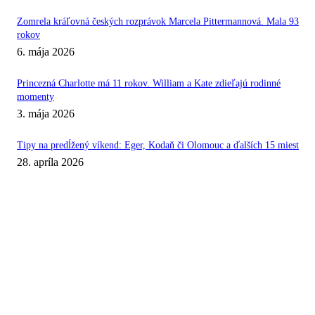
Zomrela kráľovná českých rozprávok Marcela Pittermannová. Mala 93
rokov
6. mája 2026
Princezná Charlotte má 11 rokov. William a Kate zdieľajú rodinné
momenty
3. mája 2026
Tipy na predĺžený víkend: Eger, Kodaň či Olomouc a ďalších 15 miest
28. apríla 2026