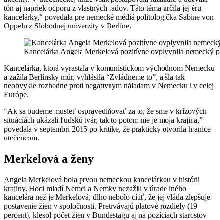
tón aj napriek odporu z vlastných radov. Táto téma určila jej éru
kancelárky,“ povedala pre nemecké médiá politologička Sabine von
Oppeln z Slobodnej univerzity v Berlíne.
Kancelárka Angela Merkelová pozitívne ovplyvnila nemecký p
Kancelárka, ktorá vyrastala v komunistickom východnom Nemecku
a zažila Berlínsky múr, vyhlásila “Zvládneme to”, a šla tak
neobvykle rozhodne proti negatívnym náladam v Nemecku i v celej
Európe.
“Ak sa budeme musieť ospravedlňovať za to, že sme v krízových
situáciách ukázali ľudskú tvár, tak to potom nie je moja krajina,”
povedala v septembri 2015 po kritike, že prakticky otvorila hranice
utečencom.
Merkelová a ženy
Angela Merkelová bola prvou nemeckou kancelárkou v histórii
krajiny. Hoci mladí Nemci a Nemky nezažili v úrade iného
kancelára než je Merkelová, dlho nebolo cítiť, že jej vláda zlepšuje
postavenie žien v spoločnosti. Pretrvávajú platové rozdiely (19
percent), klesol počet žien v Bundestagu aj na pozíciach starostov