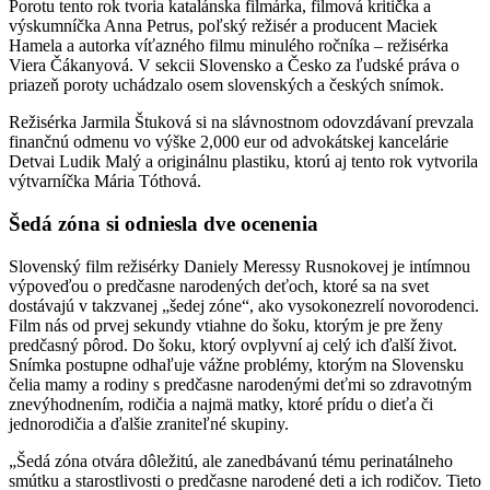
Porotu tento rok tvoria katalánska filmárka, filmová kritička a
výskumníčka Anna Petrus, poľský režisér a producent Maciek
Hamela a autorka víťazného filmu minulého ročníka – režisérka
Viera Čákanyová. V sekcii Slovensko a Česko za ľudské práva o
priazeň poroty uchádzalo osem slovenských a českých snímok.
Režisérka Jarmila Štuková si na slávnostnom odovzdávaní prevzala
finančnú odmenu vo výške 2,000 eur od advokátskej kancelárie
Detvai Ludik Malý a originálnu plastiku, ktorú aj tento rok vytvorila
výtvarníčka Mária Tóthová.
Šedá zóna si odniesla dve ocenenia
Slovenský film režisérky Daniely Meressy Rusnokovej je intímnou
výpoveďou o predčasne narodených deťoch, ktoré sa na svet
dostávajú v takzvanej „šedej zóne“, ako vysokonezrelí novorodenci.
Film nás od prvej sekundy vtiahne do šoku, ktorým je pre ženy
predčasný pôrod. Do šoku, ktorý ovplyvní aj celý ich ďalší život.
Snímka postupne odhaľuje vážne problémy, ktorým na Slovensku
čelia mamy a rodiny s predčasne narodenými deťmi so zdravotným
znevýhodnením, rodičia a najmä matky, ktoré prídu o dieťa či
jednorodičia a ďalšie zraniteľné skupiny.
„Šedá zóna otvára dôležitú, ale zanedbávanú tému perinatálneho
smútku a starostlivosti o predčasne narodené deti a ich rodičov. Tieto