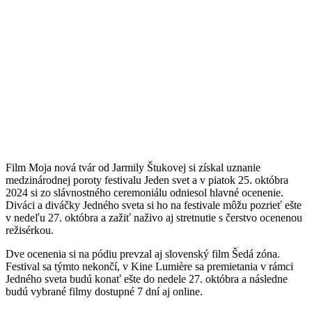
Film
Moja nová tvár od Jarmily Štukovej si získal uznanie
medzinárodnej poroty festivalu Jeden svet a v piatok 25. októbra
2024 si zo slávnostného ceremoniálu odniesol hlavné ocenenie.
Diváci a diváčky Jedného sveta si ho na festivale môžu pozrieť ešte
v nedeľu 27. októbra a zažiť naživo aj stretnutie s čerstvo ocenenou
režisérkou.
Dve ocenenia si na pódiu prevzal aj slovenský film Šedá zóna.
Festival sa týmto nekončí, v Kine Lumière sa premietania v rámci
Jedného sveta budú konať ešte do nedele 27. októbra a následne
budú vybrané filmy dostupné 7 dní aj online.