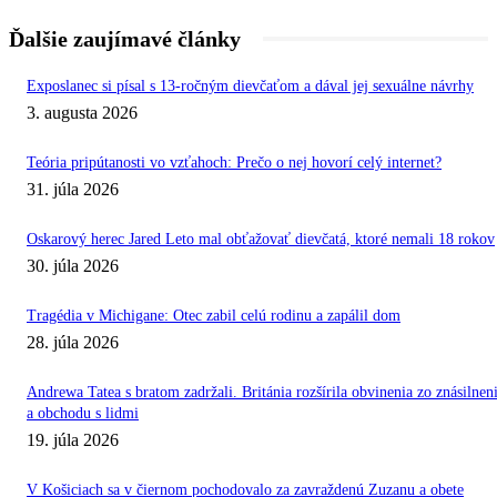
Ďalšie zaujímavé články
Exposlanec si písal s 13-ročným dievčaťom a dával jej sexuálne návrhy
3. augusta 2026
Teória pripútanosti vo vzťahoch: Prečo o nej hovorí celý internet?
31. júla 2026
Oskarový herec Jared Leto mal obťažovať dievčatá, ktoré nemali 18 rokov
30. júla 2026
Tragédia v Michigane: Otec zabil celú rodinu a zapálil dom
28. júla 2026
Andrewa Tatea s bratom zadržali. Británia rozšírila obvinenia zo znásilnen
a obchodu s lidmi
19. júla 2026
V Košiciach sa v čiernom pochodovalo za zavraždenú Zuzanu a obete