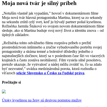
Moja nová tvár je silný príbeh
„Netuším vlastně jak vypadám,”
hovorí v dokumentárnom filme
Moja nová tvár hlavná protagonistka Martina, ktorej sa zo sekundy
na sekundu zrútil celý svet, keď ju bývalý partner polial kyselinou.
Režisérka Jarmila Štuková vo svojom novom dokumentárnom filme
sleduje, ako si Martina buduje svoj nový život a identitu znova – od
úplných základov.
„Režisérka tohto odvážneho filmu rozpráva príbeh o prežití
prostredníctvom intímneho a zručne vybudovaného portrétu svojej
protagonistky a skúma temné a bolestivé dôsledky jedného z
najstrašnejších zločinov, ktorý sa v poslednom čase šíri vo viacerých
krajinách a často zostáva neohlásený. Film vysiela silné posolstvo,
pretože ukazuje, že vytrvalosť a nádej môžu zvrátiť to, čo sa zdalo
byť nezvratné,”
uvádza medzinárodná porota, ktorá rozhodla o
víťazoch
sekcie Slovensko a Česko za ľudské práva
.
Prečítajte si
Útoky kyselinou na ženy sú desivou pomstou mužov