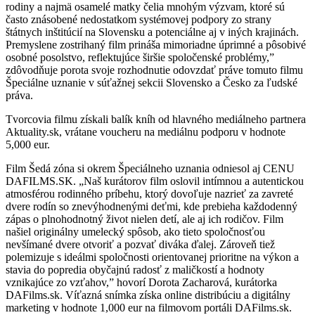
rodiny a najmä osamelé matky čelia mnohým výzvam, ktoré sú
často znásobené nedostatkom systémovej podpory zo strany
štátnych inštitúcií na Slovensku a potenciálne aj v iných krajinách.
Premyslene zostrihaný film prináša mimoriadne úprimné a pôsobivé
osobné posolstvo, reflektujúce širšie spoločenské problémy,”
zdôvodňuje porota svoje rozhodnutie odovzdať práve tomuto filmu
Špeciálne uznanie v súťažnej sekcii Slovensko a Česko za ľudské
práva.
Tvorcovia filmu získali balík kníh od hlavného mediálneho partnera
Aktuality.sk, vrátane voucheru na mediálnu podporu v hodnote
5,000 eur.
Film Šedá zóna si okrem Špeciálneho uznania odniesol aj CENU
DAFILMS.SK.
„Naš kurátorov film oslovil intímnou a autentickou
atmosférou rodinného príbehu, ktorý dovoľuje nazrieť za zavreté
dvere rodín so znevýhodnenými deťmi, kde prebieha každodenný
zápas o plnohodnotný život nielen detí, ale aj ich rodičov. Film
našiel originálny umelecký spôsob, ako tieto spoločnosťou
nevšímané dvere otvoriť a pozvať diváka ďalej. Zároveň tiež
polemizuje s ideálmi spoločnosti orientovanej prioritne na výkon a
stavia do popredia obyčajnú radosť z maličkostí a hodnoty
vznikajúce zo vzťahov,” hovorí Dorota Zacharová, kurátorka
DAFilms.sk. Víťazná snímka získa online distribúciu a digitálny
marketing v hodnote 1,000 eur na filmovom portáli DAFilms.sk.