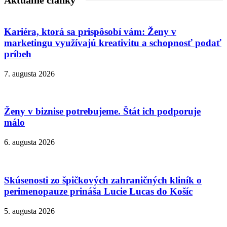
Aktuálne články
Kariéra, ktorá sa prispôsobí vám: Ženy v
marketingu využívajú kreativitu a schopnosť podať
príbeh
7. augusta 2026
Ženy v biznise potrebujeme. Štát ich podporuje
málo
6. augusta 2026
Skúsenosti zo špičkových zahraničných kliník o
perimenopauze prináša Lucie Lucas do Košíc
5. augusta 2026