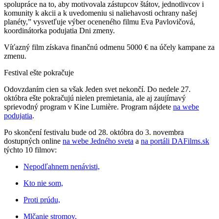
spolupráce na to, aby motivovala zástupcov štátov, jednotlivcov i
komunity k akcii a k uvedomeniu si naliehavosti ochrany našej
planéty,”
vysvetľuje výber oceneného filmu Eva Pavlovičová,
koordinátorka podujatia Dni zmeny.
Víťazný film získava finančnú odmenu 5000 € na účely kampane za
zmenu.
Festival ešte pokračuje
Odovzdaním cien sa však Jeden svet nekončí. Do nedele 27.
októbra ešte pokračujú nielen premietania, ale aj zaujímavý
sprievodný program v Kine Lumière. Program nájdete
na webe
podujatia
.
Po skončení festivalu bude od 28. októbra do 3. novembra
dostupných online
na webe Jedného sveta
a
na portáli DAFilms.sk
týchto 10 filmov:
Nepodľahnem nenávisti,
Kto nie som,
Proti prúdu,
Mlčanie stromov,