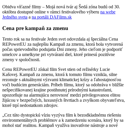
Obidva víťazné filmy –
Mojá nová tvár aj Šedá zóna budú od 30.
októbra dostupné online v rámci festivalového výberu
na webe
Jedného sveta
a
na portáli DAFilms.sk
Cena pre kampaň za zmenu
Tento rok sa na festivale Jeden svet odovzdala aj špeciálna Cena
REPowerEU za najlepšiu Kampaň za zmenu, ktorá bola vytvorená
počas sprievodného podujatia Dni zmeny. Jeho cieľom je podporiť
umelcov a umelkyne pri vytváraní diel, ktoré prinesú pozitívne
zmeny v spoločnosti.
Cenu REPowerEU získal film
Svet stien od režisérky Lucie
Kašovej. Kampaň za zmenu, ktorá k tomuto filmu vznikla, silne
rezonuje s aktuálnymi výzvami klimatickej krízy a ľahostajnosťou
voči budúcim generáciám. Príbeh filmu, ktorý sa odohráva v bližšie
nešpecifikovanej krajine postihnutej prírodnými katastrofami,
upozorňuje na alarmujúcu nerovnosť medzi privilegovanou elitou
žijúcou v bezpečných, luxusných štvrtiach a zvyškom obyvateľstva,
ktoré trpí nedostatkom zdrojov.
„Cez túto dystopickú víziu vyzýva film k bezodkladnému riešeniu
environmentálnych problémov a k zamedzeniu scenára, ktorý by sa
mohol stať realitou. Kampaň využíva inovatívne nástroje a nové