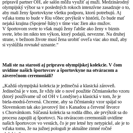
pripravil partner OH, ale salón môžu využiť aj muži. Medzinárodný
olympijský výbor sa v posledných rokoch intenzívne zasadzuje o to,
aby mali ženy športovkyne všetku podporu, ktorú potrebujú. Aj
vďaka tomu to bude v Riu vôbec prvýkrát v histórii, čo bude mať
nejaká krajina (Spojené štáty) v tíme viac žien ako mužov.
V športovom svete to však majú ženy ľahšie ako ženy v biznis
svete, lebo im nikto ten výkon, ktorý podajú, nevezme. Na druhej
strane, v bežnom živote musí žena urobiť oveľa viac ako muž, aby
si vyslúžila rovnaké uznanie.“
Mali ste na starosti aj prípravu olympijskej kolekcie. V čom
uvidíme našich športovcov a športovkyne na otváracom a
záverečnom ceremoniáli?
„Každá olympijská kolekcia je jedinečná a klasická zároveň.
Jedinečná je v tom, že vždy ide o nové použitie čičmianskeho vzoru
(ktorý používame už od OH v Londýne) a klasická v tom, že je
biela-modrá-červená. Chceme, aby sa čičmiansky vzor spájal so
Slovenskom tak ako javorový list s Kanadou a červené štvorce
s Chorvátskom. Súčasná kolekcia sa rodila dlho, ale prvýkrát sa do
procesu zapojili aj športovci. Na otváracom ceremoniáli uvidíme
našich športovcov vo vestách, čo je pre letné hry netypické, ale je to
vďaka tomu, že na južnej pologuli je aktuálne zimné ročné