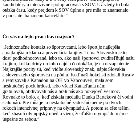
kandidatúry a intenzívne spolupracovala s SOV. Už vtedy to bola
otázka času, kedy prejdem k SOV úplne a pre mňa to znamenalo
v podstate iba zmenu kancelárie.“
Čo vás na tejto práci baví najviac?
„Jednoznačne kontakt so športovcami, lebo šport je najlepšia
a najkrajšia reklama a prezentácia krajiny. Tu na Slovensku je to
dosť podhodnocované, lebo to, ako naši športovci zviditeľňujú našu
krajinu, koľko driny do toho dajú a čo dokážu, je na nezaplatenie.
Najkrajšie pocity sú, keď vidíte slovenský znak, nápis Slovakia
a slovenského športovca na pódiu. Keď naši hokejisti zdolali Rusov
a remizovali s Kanadou na OH vo Vancouveri, mala som
neskutočný pocit hrdosti, lebo všetci Kanaďania nám
gratulovali, obdivovali nás a brali nás ako hokejovú veľmoc.
Rovnaké to bolo, aj keď získala medailu Danka Barteková či vodní
slalomári. Pre mňa je to neskutočné zadosťučinenie po dvoch
rokoch intenzívnej prípravy na olympiádu. A potom sa ešte teším,
keď zhasnú olympijský oheň a viem, že ďalšiu olympiádu máme
úspešne za sebou.“