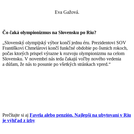
Eva Gažová.
Čo čaká olympionizmus na Slovensku po Riu?
„Slovenský olympijský výbor končí jednu éru. Prezidentovi SOV
Františkovi Chmelárovi končí funkčné obdobie po ôsmich rokoch,
počas ktorých prispel výrazne k rozvoju olympionizmu na celom
Slovensku. V novembri nás teda čakajú voľby nového vedenia
a dúfam, že nás to posunie po všetkých stránkach vpred.“
Prečítajte si aj
Favela alebo penzión. Najlepší na ubytovaní v Riu
je výhľad z izby