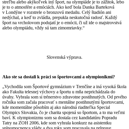
streľbu alebo akýkoľvek iný šport, na olympiáde je to zážitok, lebo
je to o atmosfére a emóciách. Ako keď bola Danka Barteková
v Londýne v rozstrele o bronzovú medailu. Celý štadión ani
nedýchal, a keď to zvládla, prepukla neskutočná radosť. Každý
šport na vrcholovom podujatí je o emócii, či už ide o majstrovstvá
alebo olympiádu, vždy sú tam zimomriavky.“
Slovenská výprava.
Ako ste sa dostali k práci so športovcami a olympionikmi?
„Vychodila som Športové gymnázium v Trenčíne a iná vysoká škola
ako Fakulta telesnej výchovy a športu u mňa neprichádzala do
úvahy. Vybrala som si trénerstvo zdravotne postihnutých. Od prvého
ročníka som začala pracovať s mentálne postihnutými športovcami,
kde momentálne pôsobím aj ako národná riaditeľka Special
Olympics Slovakia, čo je charita spojená so športom, a to ma veľmi
baví. K olympionizmu som sa dostala cez kandidatúru Popradu
Tatry na ZOH 2006, kde som vyhrala konkurz na asistentku
splnomocnenca vlády a dva roky som pracovala na príprave