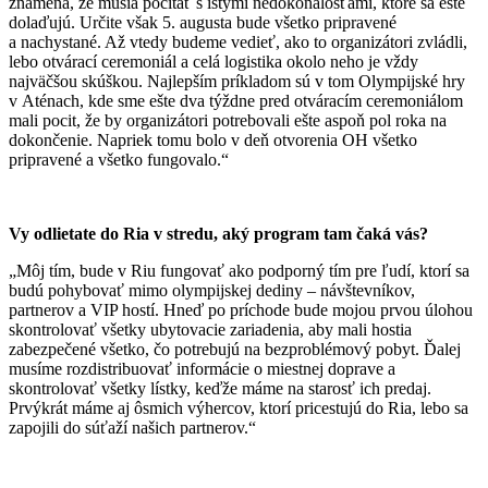
znamená, že musia počítať s istými nedokonalosťami, ktoré sa ešte
dolaďujú. Určite však 5. augusta bude všetko pripravené
a nachystané. Až vtedy budeme vedieť, ako to organizátori zvládli,
lebo otvárací ceremoniál a celá logistika okolo neho je vždy
najväčšou skúškou. Najlepším príkladom sú v tom Olympijské hry
v Aténach, kde sme ešte dva týždne pred otváracím ceremoniálom
mali pocit, že by organizátori potrebovali ešte aspoň pol roka na
dokončenie. Napriek tomu bolo v deň otvorenia OH všetko
pripravené a všetko fungovalo.“
Vy odlietate do Ria v stredu, aký program tam čaká vás?
„Môj tím, bude v Riu fungovať ako podporný tím pre ľudí, ktorí sa
budú pohybovať mimo olympijskej dediny – návštevníkov,
partnerov a VIP hostí. Hneď po príchode bude mojou prvou úlohou
skontrolovať všetky ubytovacie zariadenia, aby mali hostia
zabezpečené všetko, čo potrebujú na bezproblémový pobyt. Ďalej
musíme rozdistribuovať informácie o miestnej doprave a
skontrolovať všetky lístky, keďže máme na starosť ich predaj.
Prvýkrát máme aj ôsmich výhercov, ktorí pricestujú do Ria, lebo sa
zapojili do súťaží našich partnerov.“