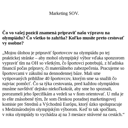
Marketing SOV.
Čo vo vašej pozícii znamená pripraviť našu výpravu na
olympiádu? Čo všetko to zahŕňa? Koľko musíte preto cestovať
vy osobne?
„Mojou úlohou je pripraviť športovcov na olympiádu po tej
praktickej stránke – aby mohol olympijský výbor vďaka sponzorom
vypraviť tím na OH so všetkým, čo športovci potrebujú, z hľadiska
financií počas prípravy, či materiálneho zabezpečenia. Pracujeme so
športovcami v zákulisí na dennodennej báze. Mali sme
vytipovaných približne 40 športovcov, ktorým sme sa snažili čo
najviac pomôcť. Čo sa týka cestovania, pred každou olympiádou
musíme navštíviť dejisko niekoľkokrát, aby sme ho spoznali,
porozumeli jeho špecifikám a vedeli sa v ňom orientovať. U mňa je
to ešte znásobené tým, že som členkou poradnej marketingovej
komisie pre Strednú a Východnú Európu, ktorý úzko spolupracuje
s Medzinárodným olympijským výborom. Keď to tak spočítam,
v roku olympiády to vychádza aj na 3 mesiace strávené na cestách.“