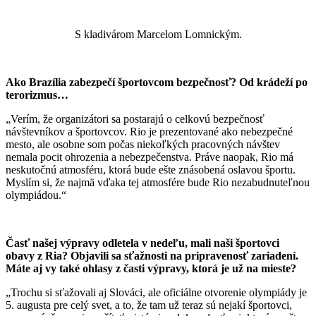
S kladivárom Marcelom Lomnickým.
Ako Brazília zabezpečí športovcom bezpečnosť? Od krádeží po
terorizmus…
„Verím, že organizátori sa postarajú o celkovú bezpečnosť
návštevníkov a športovcov. Rio je prezentované ako nebezpečné
mesto, ale osobne som počas niekoľkých pracovných návštev
nemala pocit ohrozenia a nebezpečenstva. Práve naopak, Rio má
neskutočnú atmosféru, ktorá bude ešte znásobená oslavou športu.
Myslím si, že najmä vďaka tej atmosfére bude Rio nezabudnuteľnou
olympiádou.“
Časť našej výpravy odletela v nedeľu, mali naši športovci
obavy z Ria? Objavili sa sťažnosti na pripravenosť zariadení.
Máte aj vy také ohlasy z časti výpravy, ktorá je už na mieste?
„Trochu si sťažovali aj Slováci, ale oficiálne otvorenie olympiády je
5. augusta pre celý svet, a to, že tam už teraz sú nejakí športovci,