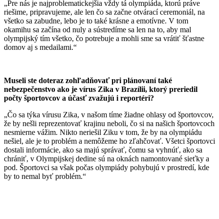
„Pre nás je najproblematickejšia vždy tá olympiáda, ktorú práve
riešime, pripravujeme, ale len čo sa začne otvárací ceremoniál, na
všetko sa zabudne, lebo je to také krásne a emotívne. V tom
okamihu sa začína od nuly a sústredíme sa len na to, aby mal
olympijský tím všetko, čo potrebuje a mohli sme sa vrátiť šťastne
domov aj s medailami.“
Museli ste doteraz zohľadňovať pri plánovaní také
nebezpečenstvo ako je vírus Zika v Brazílii, ktorý preriedil
počty športovcov a účasť zvažujú i reportéri?
„Čo sa týka vírusu Zika, v našom tíme žiadne ohlasy od športovcov,
že by nešli reprezentovať krajinu neboli, čo si na našich športovcoch
nesmierne vážim. Nikto neriešil Ziku v tom, že by na olympiádu
nešiel, ale je to problém a nemôžeme ho zľahčovať. Všetci športovci
dostali informácie, ako sa majú správať, čomu sa vyhnúť, ako sa
chrániť, v Olympijskej dedine sú na oknách namontované sieťky a
pod. Športovci sa však počas olympiády pohybujú v prostredí, kde
by to nemal byť problém.“