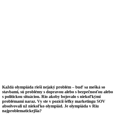
Každá olympiáda rieši nejaký problém – buď sa mešká so
stavbami, sú problémy s dopravou alebo s bezpečnosťou alebo
s politickou situáciou. Rio akoby bojovalo s niekoľkými
problémami naraz.
Vy ste v pozícii šéfky marketingu SOV
absolvovali už niekoľko olympiád. Je olympiáda v Riu
najproblematickejšia?