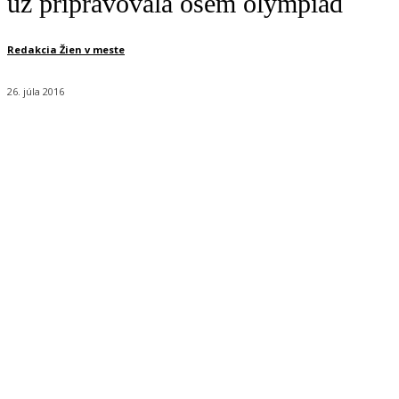
už pripravovala osem olympiád
Redakcia Žien v meste
26. júla 2016