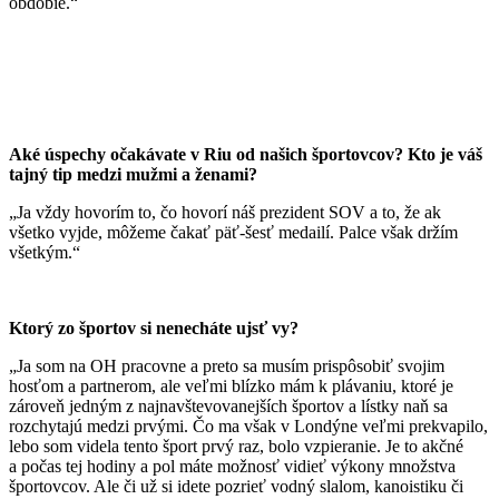
obdobie.“
Aké úspechy očakávate v Riu od našich športovcov? Kto je váš
tajný tip medzi mužmi a ženami?
„Ja vždy hovorím to, čo hovorí náš prezident SOV a to, že ak
všetko vyjde, môžeme čakať päť-šesť medailí. Palce však držím
všetkým.“
Ktorý zo športov si nenecháte ujsť vy?
„Ja som na OH pracovne a preto sa musím prispôsobiť svojim
hosťom a partnerom, ale veľmi blízko mám k plávaniu, ktoré je
zároveň jedným z najnavštevovanejších športov a lístky naň sa
rozchytajú medzi prvými. Čo ma však v Londýne veľmi prekvapilo,
lebo som videla tento šport prvý raz, bolo vzpieranie. Je to akčné
a počas tej hodiny a pol máte možnosť vidieť výkony množstva
športovcov. Ale či už si idete pozrieť vodný slalom, kanoistiku či