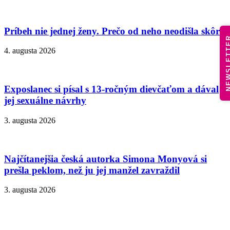
Príbeh nie jednej ženy. Prečo od neho neodišla skôr?
NEWSLE
4. augusta 2026
Exposlanec si písal s 13-ročným dievčaťom a dával
jej sexuálne návrhy
3. augusta 2026
Najčítanejšia česká autorka Simona Monyová si
prešla peklom, než ju jej manžel zavraždil
3. augusta 2026