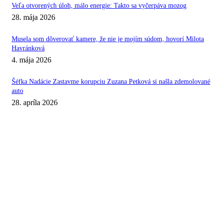
Veľa otvorených úloh, málo energie: Takto sa vyčerpáva mozog
28. mája 2026
Musela som dôverovať kamere, že nie je mojím súdom, hovorí Milota
Havránková
4. mája 2026
Šéfka Nadácie Zastavme korupciu Zuzana Petková si našla zdemolované
auto
28. apríla 2026