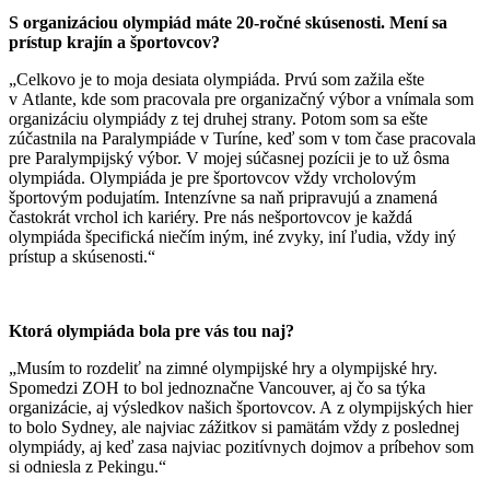
S organizáciou olympiád máte 20-ročné skúsenosti. Mení sa
prístup krajín a športovcov?
„Celkovo je to moja desiata olympiáda. Prvú som zažila ešte
v Atlante, kde som pracovala pre organizačný výbor a vnímala som
organizáciu olympiády z tej druhej strany. Potom som sa ešte
zúčastnila na Paralympiáde v Turíne, keď som v tom čase pracovala
pre Paralympijský výbor. V mojej súčasnej pozícii je to už ôsma
olympiáda. Olympiáda je pre športovcov vždy vrcholovým
športovým podujatím. Intenzívne sa naň pripravujú a znamená
častokrát vrchol ich kariéry. Pre nás nešportovcov je každá
olympiáda špecifická niečím iným, iné zvyky, iní ľudia, vždy iný
prístup a skúsenosti.“
Ktorá olympiáda bola pre vás tou naj?
„Musím to rozdeliť na zimné olympijské hry a olympijské hry.
Spomedzi ZOH to bol jednoznačne Vancouver, aj čo sa týka
organizácie, aj výsledkov našich športovcov. A z olympijských hier
to bolo Sydney, ale najviac zážitkov si pamätám vždy z poslednej
olympiády, aj keď zasa najviac pozitívnych dojmov a príbehov som
si odniesla z Pekingu.“