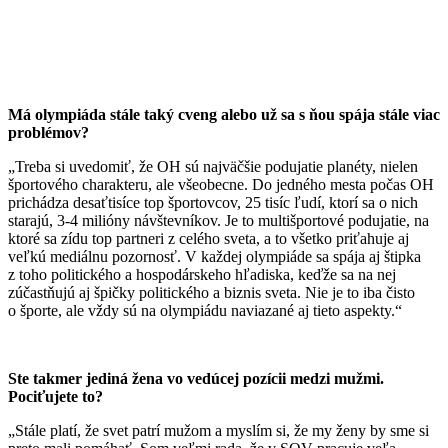
Má olympiáda stále taký cveng alebo už sa s ňou spája stále viac
problémov?
„Treba si uvedomiť, že OH sú najväčšie podujatie planéty, nielen
športového charakteru, ale všeobecne. Do jedného mesta počas OH
prichádza desaťtisíce top športovcov, 25 tisíc ľudí, ktorí sa o nich
starajú, 3-4 milióny návštevníkov. Je to multišportové podujatie, na
ktoré sa zídu top partneri z celého sveta, a to všetko priťahuje aj
veľkú mediálnu pozornosť. V každej olympiáde sa spája aj štipka
z toho politického a hospodárskeho hľadiska, keďže sa na nej
zúčastňujú aj špičky politického a biznis sveta. Nie je to iba čisto
o športe, ale vždy sú na olympiádu naviazané aj tieto aspekty.“
Ste takmer jediná žena vo vedúcej pozícii medzi mužmi.
Pociťujete to?
„Stále platí, že svet patrí mužom a myslím si, že my ženy by sme si