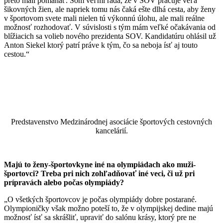
preto mali pomáhať. Som veľmi rada, že v SOV pracuje veľa
šikovných žien, ale napriek tomu nás čaká ešte dlhá cesta, aby ženy
v športovom svete mali nielen tú výkonnú úlohu, ale mali reálne
možnosť rozhodovať. V súvislosti s tým mám veľké očakávania od
blížiacich sa volieb nového prezidenta SOV. Kandidatúru ohlásil už
Anton Siekel ktorý patrí práve k tým, čo sa neboja ísť aj touto
cestou.“
Predstavenstvo Medzinárodnej asociácie športových cestovných
kancelárií.
Majú to ženy-športovkyne iné na olympiádach ako muži-
športovci? Treba pri nich zohľadňovať iné veci, či už pri
prípravách alebo počas olympiády?
„O všetkých športovcov je počas olympiády dobre postarané.
Olympioničky však možno poteší to, že v olympijskej dedine majú
možnosť ísť sa skrášliť, upraviť do salónu krásy, ktorý pre ne