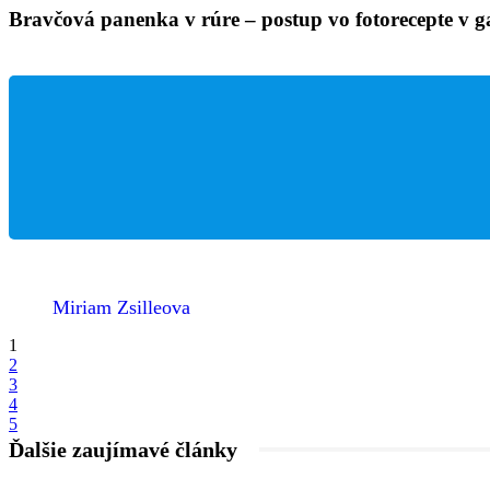
Bravčová panenka v rúre – postup vo fotorecepte v ga
Miriam Zsilleova
1
2
3
4
5
Ďalšie zaujímavé články