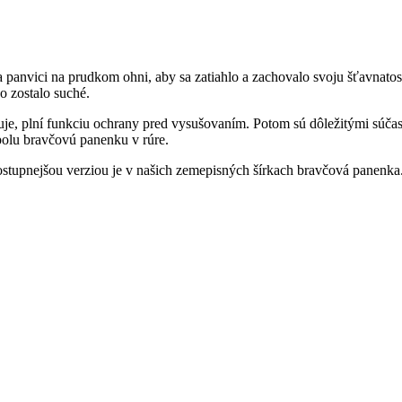
panvici na prudkom ohni, aby sa zatiahlo a zachovalo svoju šťavnatosť
 zostalo suché.
je, plní funkciu ochrany pred vysušovaním. Potom sú dôležitými súčasť
polu bravčovú panenku v rúre.
ostupnejšou verziou je v našich zemepisných šírkach bravčová panenka