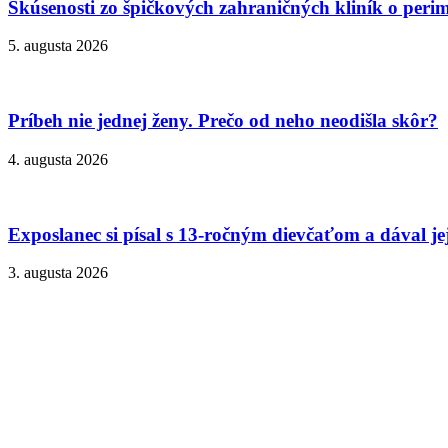
Skúsenosti zo špičkových zahraničných kliník o peri
5. augusta 2026
Príbeh nie jednej ženy. Prečo od neho neodišla skôr?
4. augusta 2026
Exposlanec si písal s 13-ročným dievčaťom a dával je
3. augusta 2026