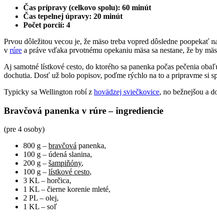
Čas prípravy (celkovo spolu): 60 minút
Čas tepelnej úpravy: 20 minút
Počet porcií: 4
Prvou dôležitou vecou je, že mäso treba vopred dôsledne poopekať na 
v
rúre
a práve vďaka prvotnému opekaniu mäsa sa nestane, že by mäso
Aj samotné lístkové cesto, do ktorého sa panenka počas pečenia obaľu
dochutia. Dosť už bolo popisov, poďme rýchlo na to a pripravme si s
Typicky sa Wellington robí z
hovädzej sviečkovice
, no bežnejšou a d
Bravčová panenka v rúre – ingrediencie
(pre 4 osoby)
800 g –
bravčová
panenka,
100 g – údená slanina,
200 g –
šampiňóny
,
100 g –
lístkové cesto
,
3 KL – horčica,
1 KL – čierne korenie mleté,
2 PL – olej,
1 KL – soľ