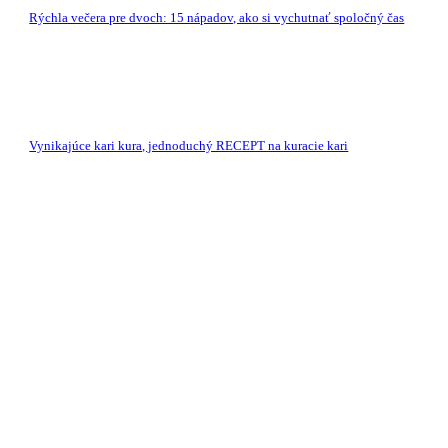
Rýchla večera pre dvoch: 15 nápadov, ako si vychutnať spoločný čas
Vynikajúce kari kura, jednoduchý RECEPT na kuracie kari