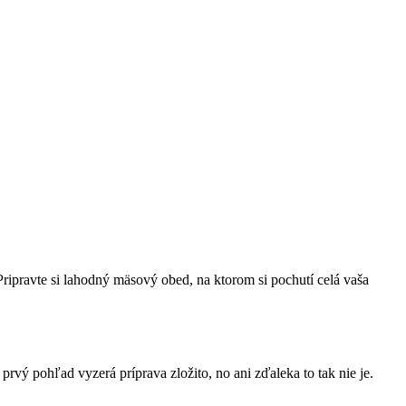
ipravte si lahodný mäsový obed, na ktorom si pochutí celá vaša
vý pohľad vyzerá príprava zložito, no ani zďaleka to tak nie je.