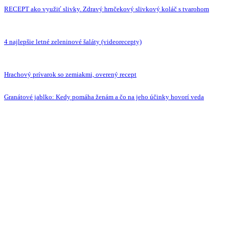
RECEPT ako využiť slivky. Zdravý hrnčekový slivkový koláč s tvarohom
4 najlepšie letné zeleninové šaláty (videorecepty)
Hrachový prívarok so zemiakmi, overený recept
Granátové jablko: Kedy pomáha ženám a čo na jeho účinky hovorí veda