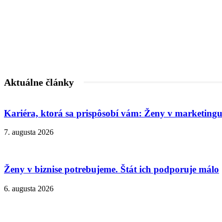
Aktuálne články
Kariéra, ktorá sa prispôsobí vám: Ženy v marketingu
7. augusta 2026
Ženy v biznise potrebujeme. Štát ich podporuje málo
6. augusta 2026