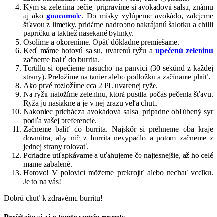
Kým sa zelenina pečie, pripravíme si avokádovú salsu, známu
aj ako
guacamole
. Do misky vylúpeme avokádo, zalejeme
šťavou z limetky, pridáme nadrobno nakrájanú šalotku a chilli
papričku a taktiež nasekané bylinky.
Osolíme a okoreníme. Opäť dôkladne premiešame.
Keď máme hotovú salsu, uvarenú ryžu a
upečenú zeleninu
začneme baliť do burrita.
Tortillu si opečieme nasucho na panvici (30 sekúnd z každej
strany). Preložíme na tanier alebo podložku a začíname plniť.
Ako prvé rozložíme cca 2 PL uvarenej ryže.
Na ryžu naložíme zeleninu, ktorá pustila počas pečenia šťavu.
Ryža ju nasiakne a je v nej zrazu veľa chuti.
Nakoniec prichádza avokádová salsa, prípadne obľúbený syr
podľa vašej preferencie.
Začneme baliť do burrita. Najskôr si prehneme oba kraje
dovnútra, aby nič z burrita nevypadlo a potom začneme z
jednej strany rolovať.
Poriadne utľapkávame a uťahujeme čo najtesnejšie, až ho celé
máme zabalené.
Hotovo! V polovici môžeme prekrojiť alebo nechať vcelku.
Je to na vás!
Dobrú chuť k zdravému burritu!
Prečítajte si aj o tomto veggie recepte