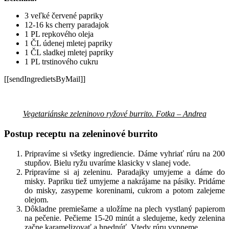
3 veľké červené papriky
12-16 ks cherry paradajok
1 PL repkového oleja
1 ČL údenej mletej papriky
1 ČL sladkej mletej papriky
1 PL trstinového cukru
[[sendIngredietsByMail]]
Vegetariánske zeleninovo ryžové burrito. Fotka – Andrea
Postup receptu na zeleninové burrito
Pripravíme si všetky ingrediencie. Dáme vyhriať rúru na 200
stupňov. Bielu ryžu uvaríme klasicky v slanej vode.
Pripravíme si aj zeleninu. Paradajky umyjeme a dáme do
misky. Papriku tiež umyjeme a nakrájame na pásiky. Pridáme
do misky, zasypeme koreninami, cukrom a potom zalejeme
olejom.
Dôkladne premiešame a uložíme na plech vystlaný papierom
na pečenie. Pečieme 15-20 minút a sledujeme, kedy zelenina
začne karamelizovať a hnednúť. Vtedy rúru vypneme.