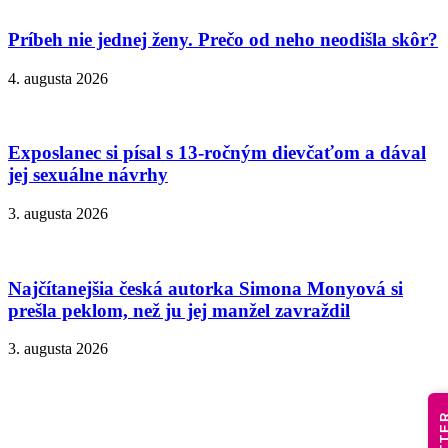
Príbeh nie jednej ženy. Prečo od neho neodišla skôr?
4. augusta 2026
Exposlanec si písal s 13-ročným dievčaťom a dával
jej sexuálne návrhy
3. augusta 2026
Najčítanejšia česká autorka Simona Monyová si
prešla peklom, než ju jej manžel zavraždil
3. augusta 2026