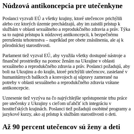
Núdzová antikoncepcia pre utečenkyne
Poslanci vyzvali EÚ a všetky krajiny, ktoré utečencov prichýlili
alebo cez ktorých územie prechádzajú, aby im zaistili prístup k
službám v oblasti sexuálneho a reprodukčného zdravia a práv. Týka
sa to najmä prístupu k núdzovej antikoncepcii, k bezpečnému
prerušeniu tehotenstva – napríklad pre obete znásilnenia, ale aj k
pôrodníckej starostlivosti.
Parlament tiež vyzval EÚ, aby využila všetky dostupné nástroje a
finančné prostriedky na pomoc ženám na Ukrajine v oblasti
sexuálneho a reprodukčného zdravia a práv. Poslanci požadujú, aby
boli na Ukrajinu a do krajín, ktoré prichýlili utečencov, zasielané v
humanitárnych balíkoch a konvojoch aj súpravy zamerané na
potreby v oblasti sexuálneho a reprodukčného zdravia vrátane
antikoncepcie.
Uznesenie tiež vyzýva na čo najrýchlejšie sprístupnenie trhu práce
pre utečenky z Ukrajiny s cieľom uľahčiť ich integráciu v
hostiteľských krajinách. Poslanci tiež požadujú osobitné programy a
jazykové kurzy, ako aj prístup k službám starostlivosti o deti.
Až 90 percent utečencov sú ženy a deti