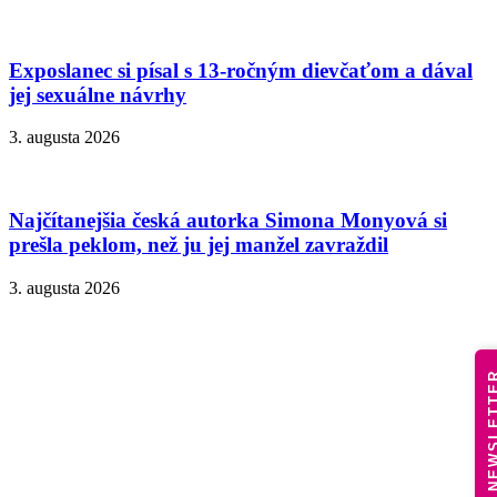
Exposlanec si písal s 13-ročným dievčaťom a dával
jej sexuálne návrhy
3. augusta 2026
Najčítanejšia česká autorka Simona Monyová si
prešla peklom, než ju jej manžel zavraždil
3. augusta 2026
NEWSLE