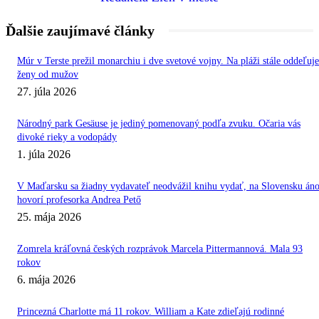
Ďalšie zaujímavé články
Múr v Terste prežil monarchiu i dve svetové vojny. Na pláži stále oddeľuje
ženy od mužov
27. júla 2026
Národný park Gesäuse je jediný pomenovaný podľa zvuku. Očaria vás
divoké rieky a vodopády
1. júla 2026
V Maďarsku sa žiadny vydavateľ neodvážil knihu vydať, na Slovensku áno
hovorí profesorka Andrea Pető
25. mája 2026
Zomrela kráľovná českých rozprávok Marcela Pittermannová. Mala 93
rokov
6. mája 2026
Princezná Charlotte má 11 rokov. William a Kate zdieľajú rodinné