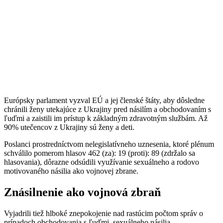
Európsky parlament vyzval EÚ a jej členské štáty, aby dôsledne
chránili ženy utekajúce z Ukrajiny pred násilím a obchodovaním s
ľuďmi a zaistili im prístup k základným zdravotným službám. Až
90% utečencov z Ukrajiny sú ženy a deti.
Poslanci prostredníctvom nelegislatívneho uznesenia, ktoré plénum
schválilo pomerom hlasov 462 (za): 19 (proti): 89 (zdržalo sa
hlasovania), dôrazne odsúdili využívanie sexuálneho a rodovo
motivovaného násilia ako vojnovej zbrane.
Znásilnenie ako vojnová zbraň
Vyjadrili tiež hlboké znepokojenie nad rastúcim počtom správ o
prípadoch obchodovania s ľuďmi, sexuálneho násilia,