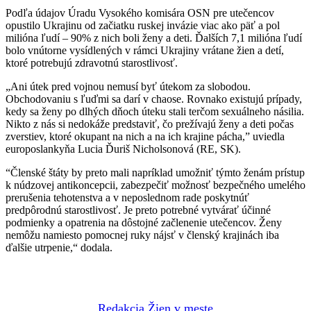
Podľa údajov Úradu Vysokého komisára OSN pre utečencov
opustilo Ukrajinu od začiatku ruskej invázie viac ako päť a pol
milióna ľudí – 90% z nich boli ženy a deti. Ďalších 7,1 milióna ľudí
bolo vnútorne vysídlených v rámci Ukrajiny vrátane žien a detí,
ktoré potrebujú zdravotnú starostlivosť.
„Ani útek pred vojnou nemusí byť útekom za slobodou.
Obchodovaniu s ľuďmi sa darí v chaose. Rovnako existujú prípady,
kedy sa ženy po dlhých dňoch úteku stali terčom sexuálneho násilia.
Nikto z nás si nedokáže predstaviť, čo prežívajú ženy a deti počas
zverstiev, ktoré okupant na nich a na ich krajine pácha,” uviedla
europoslankyňa Lucia Ďuriš Nicholsonová (RE, SK).
“Členské štáty by preto mali napríklad umožniť týmto ženám prístup
k núdzovej antikoncepcii, zabezpečiť možnosť bezpečného umelého
prerušenia tehotenstva a v neposlednom rade poskytnúť
predpôrodnú starostlivosť. Je preto potrebné vytvárať účinné
podmienky a opatrenia na dôstojné začlenenie utečencov. Ženy
nemôžu namiesto pomocnej ruky nájsť v členský krajinách iba
ďalšie utrpenie,“ dodala.
Redakcia Žien v meste