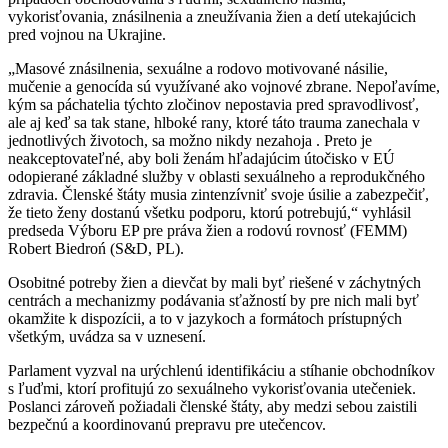
vykorisťovania, znásilnenia a zneužívania žien a detí utekajúcich
pred vojnou na Ukrajine.
„Masové znásilnenia, sexuálne a rodovo motivované násilie,
mučenie a genocída sú využívané ako vojnové zbrane. Nepoľavíme,
kým sa páchatelia týchto zločinov nepostavia pred spravodlivosť,
ale aj keď sa tak stane, hlboké rany, ktoré táto trauma zanechala v
jednotlivých životoch, sa možno nikdy nezahoja . Preto je
neakceptovateľné, aby boli ženám hľadajúcim útočisko v EÚ
odopierané základné služby v oblasti sexuálneho a reprodukčného
zdravia. Členské štáty musia zintenzívniť svoje úsilie a zabezpečiť,
že tieto ženy dostanú všetku podporu, ktorú potrebujú,“ vyhlásil
predseda Výboru EP pre práva žien a rodovú rovnosť (FEMM)
Robert Biedroń (S&D, PL).
Osobitné potreby žien a dievčat by mali byť riešené v záchytných
centrách a mechanizmy podávania sťažností by pre nich mali byť
okamžite k dispozícii, a to v jazykoch a formátoch prístupných
všetkým, uvádza sa v uznesení.
Parlament vyzval na urýchlenú identifikáciu a stíhanie obchodníkov
s ľuďmi, ktorí profitujú zo sexuálneho vykorisťovania utečeniek.
Poslanci zároveň požiadali členské štáty, aby medzi sebou zaistili
bezpečnú a koordinovanú prepravu pre utečencov.