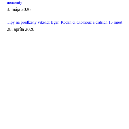
momenty
3. mája 2026
Tipy na predĺžený víkend: Eger, Kodaň či Olomouc a ďalších 15 miest
28. apríla 2026