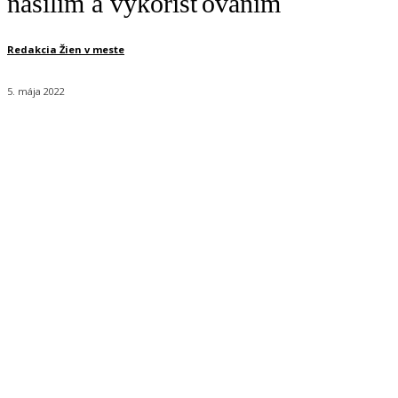
násilím a vykorisťovaním
Redakcia Žien v meste
5. mája 2022