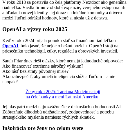
V roku 2018 sa postavila do čela platformy Nextdoor ako generálna
riaditeľka. Viedla firmu v období expanzie, verejného vstupu na trh
a hľadania novej identity. Jej dôraz na lokálne komunity a dôveru
medzi ľuďmi odrážal hodnoty, ktoré si niesla už z detstva.
OpenAI a výzvy roku 2025
Keď v roku 2024 prijala ponuku stať sa finančnou riaditeľkou
OpenAI
, bolo jasné, že nejde o bežnú pozíciu. OpenAI stojí na
priesečníku technológií, etiky, regulácií a obrovských investícií.
Sarah Friar dnes rieši otázky, ktoré nemajú jednoduché odpovede:
Ako financovať extrémne náročný výskum?
Ako rásť bez straty pôvodnej misie?
Ako zabezpečiť, aby umelá inteligencia slúžila ľuďom – a nie
naopak?
Ženy roku 2025: Tarciana Medeiros stojí
na čele banky a mení Latinskú Ameriku
Jej hlas patrí medzi najrozvážnejšie v diskusiách o budúcnosti AI.
Zdôrazňuje dlhodobú udržateľnosť, zodpovednosť a potrebu
strategického myslenia namiesto rýchlych skratiek.
Inšpirácia pre ženy po celom svete