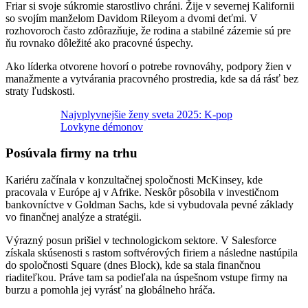
Friar si svoje súkromie starostlivo chráni. Žije v severnej Kalifornii
so svojím manželom Davidom Rileyom a dvomi deťmi. V
rozhovoroch často zdôrazňuje, že rodina a stabilné zázemie sú pre
ňu rovnako dôležité ako pracovné úspechy.
Ako líderka otvorene hovorí o potrebe rovnováhy, podpory žien v
manažmente a vytvárania pracovného prostredia, kde sa dá rásť bez
straty ľudskosti.
Najvplyvnejšie ženy sveta 2025: K-pop
Lovkyne démonov
Posúvala firmy na trhu
Kariéru začínala v konzultačnej spoločnosti McKinsey, kde
pracovala v Európe aj v Afrike. Neskôr pôsobila v investičnom
bankovníctve v Goldman Sachs, kde si vybudovala pevné základy
vo finančnej analýze a stratégii.
Výrazný posun prišiel v technologickom sektore. V Salesforce
získala skúsenosti s rastom softvérových firiem a následne nastúpila
do spoločnosti Square (dnes Block), kde sa stala finančnou
riaditeľkou. Práve tam sa podieľala na úspešnom vstupe firmy na
burzu a pomohla jej vyrásť na globálneho hráča.