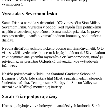
výnimočnosť.
Vyrastala v Severnom Írsku
Sarah Friar sa narodila v decembri 1972 v mestečku Sion Mills v
Severnom Írsku. Vyrastala v období, keď región čelil politickému
napätiu a rozdelenej spoločnosti. Sama neskôr priznala, že práve
toto prostredie ju naučilo vnímať hodnotu komunity, spolupráce a
dialógu.
Nebola dieťaťom technologického boomu ani finančných elít. O to
viac si vážila vzdelanie ako cestu k lepšej budúcnosti. Už v mladom
veku vynikala analytickým myslením a cieľavedomosťou, ktoré ju
priviedli až na prestížnu Oxfordskú univerzitu, kde vyštudovala
inžinierstvo.
Neskôr pokračovala v štúdiu na Stanford Graduate School of
Business v USA, kde získala titul MBA a patrila medzi najlepších
študentov ročníka. Tento presun z Európy do Silicon Valley sa
ukázal ako kľúčový moment jej kariéry.
Sarah Friar podporuje ženy
Hoci sa pohybuje vo vrcholových manažérskych kruhoch, Sarah