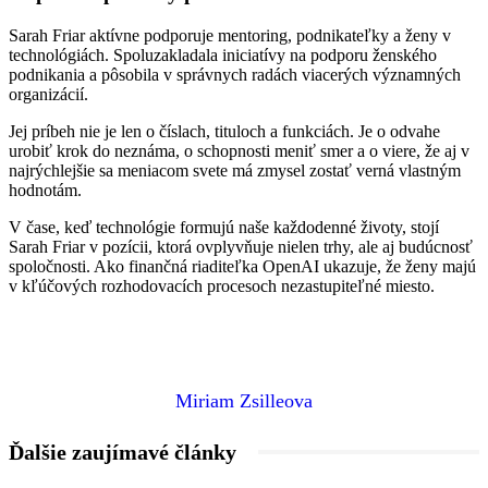
Sarah Friar aktívne podporuje mentoring, podnikateľky a ženy v
technológiách. Spoluzakladala iniciatívy na podporu ženského
podnikania a pôsobila v správnych radách viacerých významných
organizácií.
Jej príbeh nie je len o číslach, tituloch a funkciách. Je o odvahe
urobiť krok do neznáma, o schopnosti meniť smer a o viere, že aj v
najrýchlejšie sa meniacom svete má zmysel zostať verná vlastným
hodnotám.
V čase, keď technológie formujú naše každodenné životy, stojí
Sarah Friar v pozícii, ktorá ovplyvňuje nielen trhy, ale aj budúcnosť
spoločnosti. Ako finančná riaditeľka OpenAI ukazuje, že ženy majú
v kľúčových rozhodovacích procesoch nezastupiteľné miesto.
Miriam Zsilleova
Ďalšie zaujímavé články