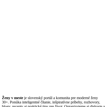
Ženy v meste
je slovenský portál a komunita pre moderné ženy
30+. Ponúka inteligentné čítanie, inšpiratívne príbehy, rozhovory,
blogy, recepty aj praktické tipy pre život. Organizujeme aj diskusie a