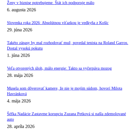
Ženy v biznise potrebujeme. Štát ich podporuje málo
6. augusta 2026
Slovenka roka 2026: Absolútnou víťazkou je vedkyňa z Košíc
29. júna 2026
Takéto zápasy by mal rozhodovať muž, povedal tenista na Roland Garros.
Dostal vysokú pokutu
1. júna 2026
Veľa otvorených úloh, málo energie: Takto sa vyčerpáva mozog
28. mája 2026
Musela som dôverovať kamere, že nie je mojím súdom, hovorí Milota
Havránková
4. mája 2026
Šéfka Nadácie Zastavme korupciu Zuzana Petková si našla zdemolované
auto
28. apríla 2026