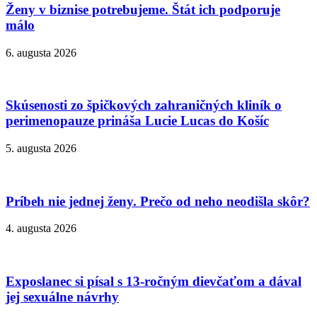
Ženy v biznise potrebujeme. Štát ich podporuje
málo
6. augusta 2026
Skúsenosti zo špičkových zahraničných kliník o
perimenopauze prináša Lucie Lucas do Košíc
5. augusta 2026
Príbeh nie jednej ženy. Prečo od neho neodišla skôr?
4. augusta 2026
Exposlanec si písal s 13-ročným dievčaťom a dával
jej sexuálne návrhy