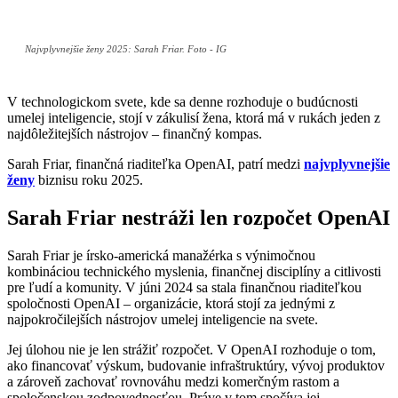
Najvplyvnejšie ženy 2025: Sarah Friar. Foto - IG
V technologickom svete, kde sa denne rozhoduje o budúcnosti
umelej inteligencie, stojí v zákulisí žena, ktorá má v rukách jeden z
najdôležitejších nástrojov – finančný kompas.
Sarah Friar, finančná riaditeľka OpenAI, patrí medzi
najvplyvnejšie
ženy
biznisu roku 2025.
Sarah Friar nestráži len rozpočet OpenAI
Sarah Friar je írsko-americká manažérka s výnimočnou
kombináciou technického myslenia, finančnej disciplíny a citlivosti
pre ľudí a komunity. V júni 2024 sa stala finančnou riaditeľkou
spoločnosti OpenAI – organizácie, ktorá stojí za jednými z
najpokročilejších nástrojov umelej inteligencie na svete.
Jej úlohou nie je len strážiť rozpočet. V OpenAI rozhoduje o tom,
ako financovať výskum, budovanie infraštruktúry, vývoj produktov
a zároveň zachovať rovnováhu medzi komerčným rastom a
spoločenskou zodpovednosťou. Práve v tom spočíva jej