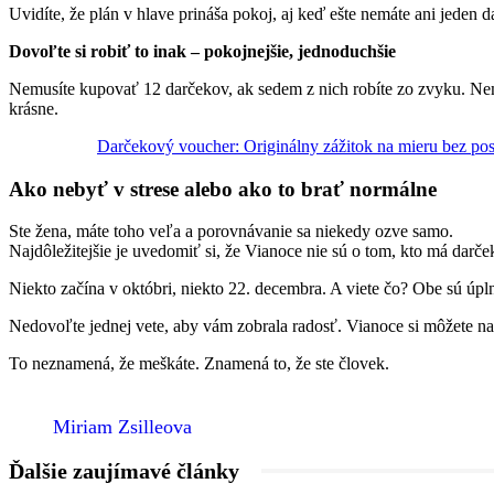
Uvidíte, že plán v hlave prináša pokoj, aj keď ešte nemáte ani jeden d
Dovoľte si robiť to inak – pokojnejšie, jednoduchšie
Nemusíte kupovať 12 darčekov, ak sedem z nich robíte zo zvyku. Nem
krásne.
Darčekový voucher: Originálny zážitok na mieru bez pos
Ako nebyť v strese alebo ako to brať normálne
Ste žena, máte toho veľa a porovnávanie sa niekedy ozve samo.
Najdôležitejšie je uvedomiť si, že Vianoce nie sú o tom, kto má darček
Niekto začína v októbri, niekto 22. decembra. A viete čo? Obe sú úpl
Nedovoľte jednej vete, aby vám zobrala radosť. Vianoce si môžete n
To neznamená, že meškáte. Znamená to, že ste človek.
Miriam Zsilleova
Ďalšie zaujímavé články