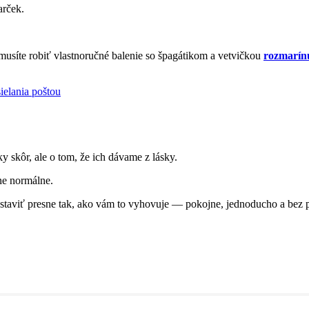
arček.
usíte robiť vlastnoručné balenie so špagátikom a vetvičkou
rozmarín
ielania poštou
y skôr, ale o tom, že ich dávame z lásky.
ne normálne.
astaviť presne tak, ako vám to vyhovuje — pokojne, jednoducho a bez