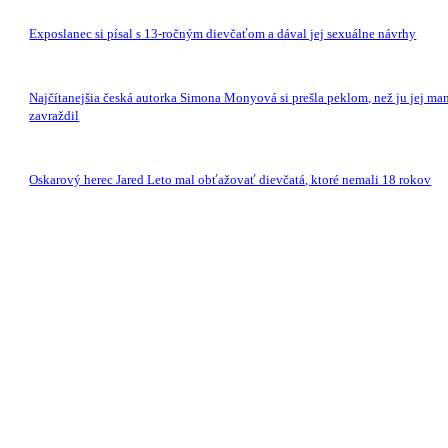
Exposlanec si písal s 13-ročným dievčaťom a dával jej sexuálne návrhy
Najčítanejšia česká autorka Simona Monyová si prešla peklom, než ju jej ma
zavraždil
Oskarový herec Jared Leto mal obťažovať dievčatá, ktoré nemali 18 rokov