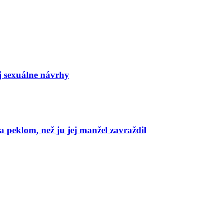
j sexuálne návrhy
 peklom, než ju jej manžel zavraždil