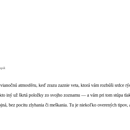
epik
edvianočnú atmosféru, keď zrazu zaznie veta, ktorá vám rozbúši srdce r
iekto iný už škrtá položky zo svojho zoznamu — a vám pri tom stúpa tl
ná, bez pocitu zlyhania či meškania. Tu je niekoľko overených tipov, 