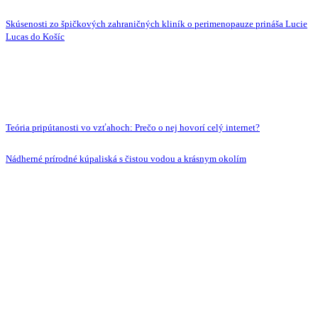
Skúsenosti zo špičkových zahraničných kliník o perimenopauze prináša Lucie
Lucas do Košíc
Teória pripútanosti vo vzťahoch: Prečo o nej hovorí celý internet?
Nádherné prírodné kúpaliská s čistou vodou a krásnym okolím