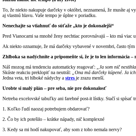
To, že niekto nakupuje darčeky v októbri, neznamená, že musíte aj vy
aj vlastnú hlavu. Vaše tempo je úplne v poriadku.
Nenechajte sa vtiahnuť do súťaže „kto je dokonalejší“
Pred Vianocami sa mnohé ženy nechtiac porovnávajú – kto má viac up
Ak niekto oznamuje, že má darčeky vybavené v novembri, často tým ho
Zhlboka sa nadýchnite a pripomeňte si, že je to len informácia – 
Náš mozog má tendenciu automaticky reagovať:
„Ja som nič nestihl
Skúste reakciu preklopiť na neutrál:
„Ona má darčeky kúpené. Ja ich 
Jedna veta, tri hlboké nádychy a
stres
je zrazu menší.
Urobte si malý plán – pre seba, nie pre dokonalosť
Netreba excelovské tabuľky ani farebné post-it lístky. Stačí si spísať tr
1. Koľko ľudí naozaj potrebujem obdarovať?
2. Čo by ich potešilo – krátke nápady, nič komplexné
3. Kedy sa mi hodí nakupovať, aby som z toho nemala nervy?