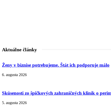
Aktuálne články
Ženy v biznise potrebujeme. Štát ich podporuje málo
6. augusta 2026
Skúsenosti zo špičkových zahraničných kliník o peri
5. augusta 2026