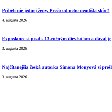
Príbeh nie jednej ženy. Prečo od neho neodišla skôr?
4. augusta 2026
Exposlanec si písal s 13-ročným dievčaťom a dával je
3. augusta 2026
Najčítanejšia česká autorka Simona Monyová si prešla
3. augusta 2026