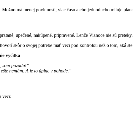
. Možno má menej povinností, viac času alebo jednoducho miluje plánov
ratané, upečené, nakúpené, pripravené. Lenže Vianoce nie sú preteky.
vorí skôr o svojej potrebe mať veci pod kontrolou než o tom, aká ste
nie výčitka
a, som pozadu!“
ešte nemám. A je to úplne v pohode.“
i veci: