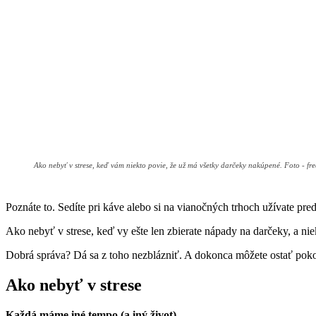
Ako nebyť v strese, keď vám niekto povie, že už má všetky darčeky nakúpené. Foto - fre
Poznáte to. Sedíte pri káve alebo si na vianočných trhoch užívate pr
Ako nebyť v strese, keď vy ešte len zbierate nápady na darčeky, a n
Dobrá správa? Dá sa z toho nezblázniť. A dokonca môžete ostať pokoj
Ako nebyť v strese
Každá máme iné tempo (a iný život)