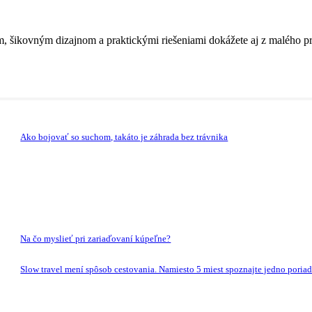
 šikovným dizajnom a praktickými riešeniami dokážete aj z malého pri
Ako bojovať so suchom, takáto je záhrada bez trávnika
Na čo myslieť pri zariaďovaní kúpeľne?
Slow travel mení spôsob cestovania. Namiesto 5 miest spoznajte jedno poria