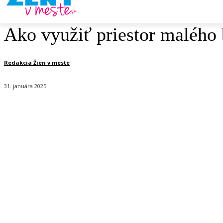
Ako využiť priestor maléh
Redakcia Žien v meste
31. januára 2025