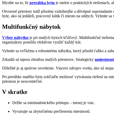
Myslite na to, že
prerábka bytu
je nielen o praktických riešeniach, 
Otvorené priestory totiž pôsobia vzdušnejšie a dôvtipné usporiadani
byte, ako sú jedáleň, pracovný kútik či miesto na oddych. Vyhnite sa
Multifunkčný nábytok
Výber nábytku
je pri malých bytoch kľúčový. Multifunkčné riešenia,
organizátory pomôžu efektívne využiť každý kút.
Vyhnite sa veľkému a robustnému nábytku, ktorý pôsobí ťažko a zaber
Zrkadlá sú tajnou zbraňou malých priestorov. Strategicky
umiestnené
Dôležité je aj správne osvetlenie. Viacero zdrojov svetla, ako sú stoj
Pri prerábke malého bytu zohľaďte možnosť vytvárania riešení na mie
priestoru je neoceniteľné.
V skratke
Držíte sa minimalistického prístupu – menej je viac.
Vyvarujte sa zbytočnému prečleneniu miestností.