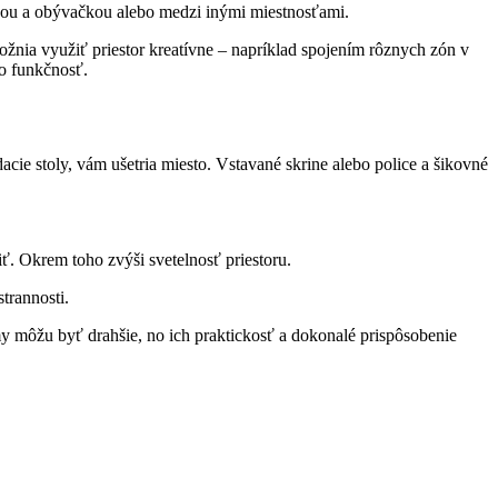
hyňou a obývačkou alebo medzi inými miestnosťami.
žnia využiť priestor kreatívne – napríklad spojením rôznych zón v
ho funkčnosť.
cie stoly, vám ušetria miesto. Vstavané skrine alebo police a šikovné
ť. Okrem toho zvýši svetelnosť priestoru.
trannosti.
y môžu byť drahšie, no ich praktickosť a dokonalé prispôsobenie