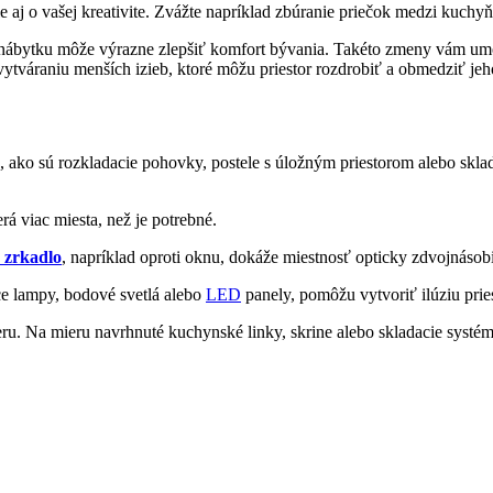
ale aj o vašej kreativite. Zvážte napríklad zbúranie priečok medzi kuc
e nábytku môže výrazne zlepšiť komfort bývania. Takéto zmeny vám umo
 vytváraniu menších izieb, ktoré môžu priestor rozdrobiť a obmedziť je
 ako sú rozkladacie pohovky, postele s úložným priestorom alebo sklada
á viac miesta, než je potrebné.
 zrkadlo
, napríklad oproti oknu, dokáže miestnosť opticky zdvojnásobi
ace lampy, bodové svetlá alebo
LED
panely, pomôžu vytvoriť ilúziu pries
ru. Na mieru navrhnuté kuchynské linky, skrine alebo skladacie systém