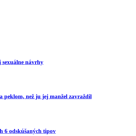
j sexuálne návrhy
 peklom, než ju jej manžel zavraždil
ich 6 odskúšaných tipov