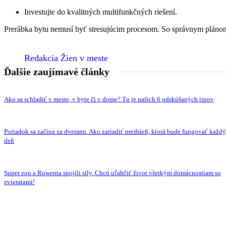
Investujte do kvalitných multifunkčných riešení.
Prerábka bytu nemusí byť stresujúcim procesom. So správnym plánom,
Redakcia Žien v meste
Ďalšie zaujímavé články
Ako sa schladiť v meste, v byte či v dome? Tu je našich 6 odskúšaných tipov
Poriadok sa začína za dverami. Ako zariadiť predsieň, ktorá bude fungovať každý
deň
Super zoo a Rowenta spojili sily. Chcú uľahčiť život všetkým domácnostiam so
zvieratami!