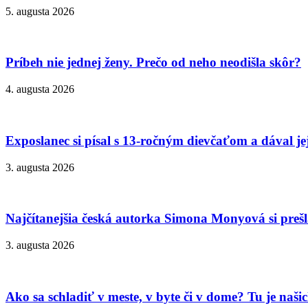
5. augusta 2026
Príbeh nie jednej ženy. Prečo od neho neodišla skôr?
4. augusta 2026
Exposlanec si písal s 13-ročným dievčaťom a dával je
3. augusta 2026
Najčítanejšia česká autorka Simona Monyová si prešla
3. augusta 2026
Ako sa schladiť v meste, v byte či v dome? Tu je naš