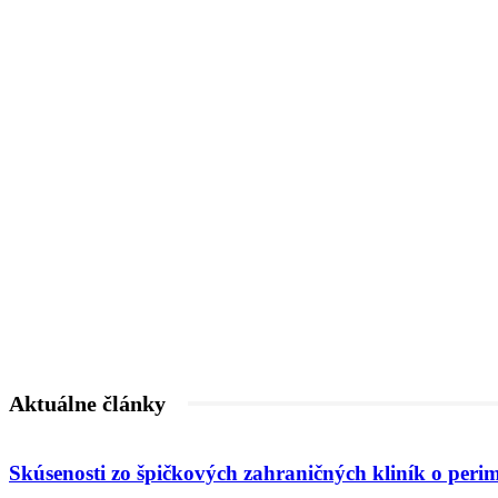
Aktuálne články
Skúsenosti zo špičkových zahraničných kliník o peri