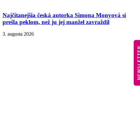
Najčítanejšia česká autorka Simona Monyová si
prešla peklom, než ju jej manžel zavraždil
3. augusta 2026
NEWSLE