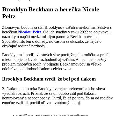
Brooklyn Beckham a herečka Nicole
Peltz
Zlomovým bodom sa stal Brooklynov vzťah a neskôr manželstvo s
herečkou
Nicolou Peltz
. Od ich svadby v roku 2022 sa objavovali
náznaky o napätí medzi mladým párom a Beckhamovcami.
Spočiatku išlo len o dohady, no časom sa ukázalo, že nejde o
obyčajné rodinné nezhody.
Brooklyn mal podľa vlastných slov pocit, že jeho rodičia sa príliš
miešali do jeho života, rozhodnutí aj vzťahu. A hoci ide o bežný
problém mnohých rodín, v prípade Beckhamovcov sa všetko
odohráva pod drobnohľadom celého sveta.
Brooklyn Beckham tvrdí, že bol pod tlakom
Začiatkom tohto roka Brooklyn verejne prehovoril a jeho slová
vyvolali rozruch. Priznal, že sa dlhodobo cítil pod tlakom,
kontrolovaný a nepochopený. Tvrdí, že až po tom, čo sa od rodičov
emočne vzdialil, pocítil úľavu a vnútorný pokoj.