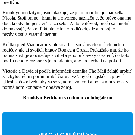
predtým.
Brooklyn medzitým jasne ukazuje, že jeho prioritou je manželka
Nicola. Stojí pri nej, bráni ju a otvorene naznačuje, že práve ona mu
dodala odvahu postaviť sa za seba. Aj to je dôvod, prečo sa mnohí
domnievajú, že konflikt nie je len o rodičoch, ale aj o boji o
nezávislosť a vlastnú identitu.
Krátko pred Vianocami zablokoval na sociálnych sieťach nielen
rodičov, ale aj svojich bratov Romea a Cruza. Prekážalo mu, že ho
rodina sleduje a označuje a zdieľa jeho príspevky o varení, čo bolo
podľa neho v rozpore s jeho prianím, aby ho nechali na pokoji.
Victoria a David si podľa informácií denníka The Mail želajú urobiť
za zbytočnými spormi hrubú čiaru a vzťahy čo najskôr napraviť.
„Urobia čokoľvek, aby sa so synom uzmierili a boli s ním znova v
normálnom kontakte,“ dodáva zdroj.
Brooklyn Beckham s rodinou vo fotogalérii:
VIAC V GALÉRIÍ >>>