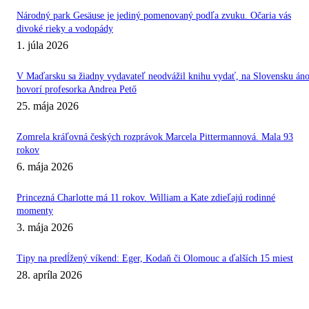
Národný park Gesäuse je jediný pomenovaný podľa zvuku. Očaria vás
divoké rieky a vodopády
1. júla 2026
V Maďarsku sa žiadny vydavateľ neodvážil knihu vydať, na Slovensku áno
hovorí profesorka Andrea Pető
25. mája 2026
Zomrela kráľovná českých rozprávok Marcela Pittermannová. Mala 93
rokov
6. mája 2026
Princezná Charlotte má 11 rokov. William a Kate zdieľajú rodinné
momenty
3. mája 2026
Tipy na predĺžený víkend: Eger, Kodaň či Olomouc a ďalších 15 miest
28. apríla 2026