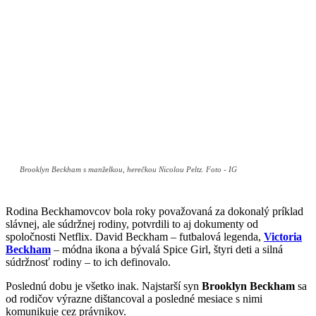
Brooklyn Beckham s manželkou, herečkou Nicolou Peltz. Foto - IG
Rodina Beckhamovcov bola roky považovaná za dokonalý príklad
slávnej, ale súdržnej rodiny, potvrdili to aj dokumenty od
spoločnosti Netflix. David Beckham – futbalová legenda,
Victoria
Beckham
– módna ikona a bývalá Spice Girl, štyri deti a silná
súdržnosť rodiny – to ich definovalo.
Poslednú dobu je všetko inak. Najstarší syn
Brooklyn Beckham
sa
od rodičov výrazne dištancoval a posledné mesiace s nimi
komunikuje cez právnikov.