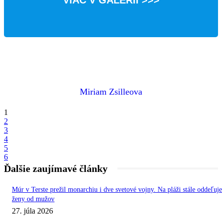
Miriam Zsilleova
1
2
3
4
5
6
Ďalšie zaujímavé články
Múr v Terste prežil monarchiu i dve svetové vojny. Na pláži stále oddeľuje
ženy od mužov
27. júla 2026