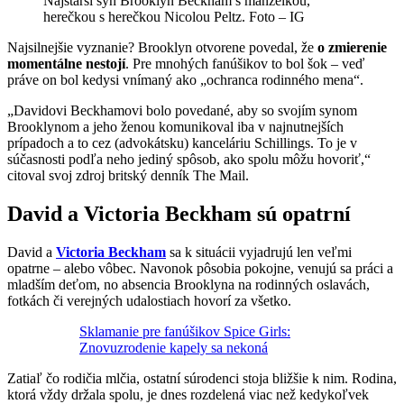
Najstarší syn Brooklyn Beckham s manželkou,
herečkou s herečkou Nicolou Peltz. Foto – IG
Najsilnejšie vyznanie? Brooklyn otvorene povedal, že
o zmierenie
momentálne nestojí
. Pre mnohých fanúšikov to bol šok – veď
práve on bol kedysi vnímaný ako „ochranca rodinného mena“.
„Davidovi Beckhamovi bolo povedané, aby so svojím synom
Brooklynom a jeho ženou komunikoval iba v najnutnejších
prípadoch a to cez (advokátsku) kanceláriu Schillings. To je v
súčasnosti podľa neho jediný spôsob, ako spolu môžu hovoriť,“
citoval svoj zdroj britský denník The Mail.
David a Victoria Beckham sú opatrní
David a
Victoria Beckham
sa k situácii vyjadrujú len veľmi
opatrne – alebo vôbec. Navonok pôsobia pokojne, venujú sa práci a
mladším deťom, no absencia Brooklyna na rodinných oslavách,
fotkách či verejných udalostiach hovorí za všetko.
Sklamanie pre fanúšikov Spice Girls:
Znovuzrodenie kapely sa nekoná
Zatiaľ čo rodičia mlčia, ostatní súrodenci stoja bližšie k nim. Rodina,
ktorá vždy držala spolu, je dnes rozdelená viac než kedykoľvek