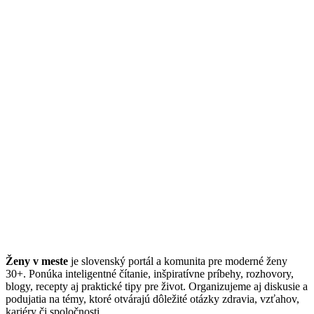
Ženy v meste
je slovenský portál a komunita pre moderné ženy
30+. Ponúka inteligentné čítanie, inšpiratívne príbehy, rozhovory,
blogy, recepty aj praktické tipy pre život. Organizujeme aj diskusie a
podujatia na témy, ktoré otvárajú dôležité otázky zdravia, vzťahov,
kariéry či spoločnosti.