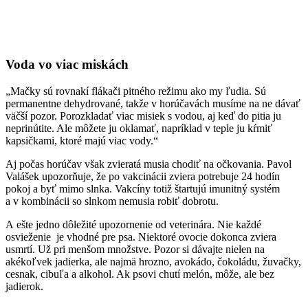
Voda vo viac miskách
„Mačky sú rovnakí flákači pitného režimu ako my ľudia. Sú
permanentne dehydrované, takže v horúčavách musíme na ne dávať
väčší pozor. Porozkladať viac misiek s vodou, aj keď do pitia ju
neprinútite. Ale môžete ju oklamať, napríklad v teple ju kŕmiť
kapsičkami, ktoré majú viac vody.“
Aj počas horúčav však zvieratá musia chodiť na očkovania. Pavol
Valášek upozorňuje, že po vakcinácii zviera potrebuje 24 hodín
pokoj a byť mimo slnka. Vakcíny totiž štartujú imunitný systém
a v kombinácii so slnkom nemusia robiť dobrotu.
A ešte jedno dôležité upozornenie od veterinára. Nie každé
osvieženie je vhodné pre psa. Niektoré ovocie dokonca zviera
usmrtí. Už pri menšom množstve. Pozor si dávajte nielen na
akékoľvek jadierka, ale najmä hrozno, avokádo, čokoládu, žuvačky,
cesnak, cibuľa a alkohol. Ak psovi chutí melón, môže, ale bez
jadierok.