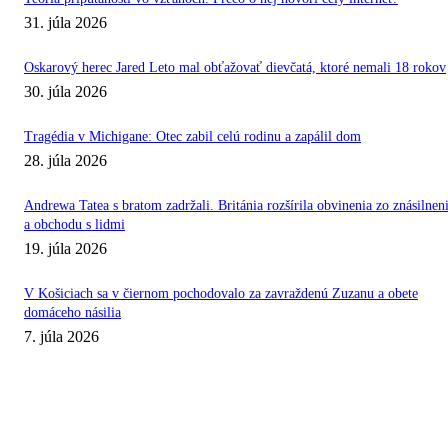
31. júla 2026
Oskarový herec Jared Leto mal obťažovať dievčatá, ktoré nemali 18 rokov
30. júla 2026
Tragédia v Michigane: Otec zabil celú rodinu a zapálil dom
28. júla 2026
Andrewa Tatea s bratom zadržali. Británia rozšírila obvinenia zo znásilnen
a obchodu s lidmi
19. júla 2026
V Košiciach sa v čiernom pochodovalo za zavraždenú Zuzanu a obete
domáceho násilia
7. júla 2026