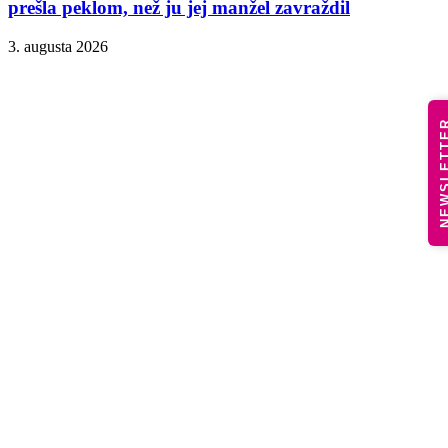
prešla peklom, než ju jej manžel zavraždil
3. augusta 2026
NEWSLE