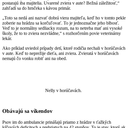
postarajú iba majitelia. Uvarené zviera v aute? Bežná záležitosť,“
zahľadí sa do hrnčeka s kávou primár.
„Toto sa nedá ani nazvať dobrá viera majiteľa, keď ho v tomto pekle
zoberie na hrádzu sa korčuľovať. To je jednoznačne jeho blbosť.
Veď to je normálny sedliacky rozum, na to netreba mať ani vysoké
školy, že to to zviera nezvládne,“ s rozhorčením povie veterinárny
lekár.
Ako príklad uviedol prípady detí, ktoré rodičia nechali v horúčavách
v aute. Keď to neprežije dieťa, ani zviera. Zvieratá v horúčavách
nemajú čo vonku robiť ani na obed.
Nelly v horúčavách.
Obávajú sa víkendov
Psov im do ambulancie prinášajú priamo z hrádze v ťažkých
kŕčových deficitoch a prehriatych na 42 stupňov. To je stav, ktorý ak