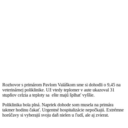
Rozhovor s primárom Pavlom Valáškom sme si dohodli o 9,45 na
veterinárnej poliklinike. Už vtedy teplomer v aute ukazoval 31
stupňov celzia a teploty sa ešte majú šplhať vyššie.
Poliklinika bola plná. Napriek dohode som musela na primára
takmer hodinu čakať. Urgentné hospitalizácie nepočkajú. Extrémne
horúčavy si vyberajú svoju daň nielen u ľudí, ale aj zvierat.