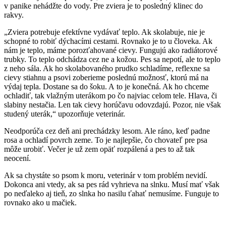
v panike nehádžte do vody. Pre zviera je to posledný klinec do
rakvy.
„Zviera potrebuje efektívne vydávať teplo. Ak skolabuje, nie je
schopné to robiť dýchacími cestami. Rovnako je to u človeka. Ak
nám je teplo, máme porozťahované cievy. Fungujú ako radiátorové
trubky. To teplo odchádza cez ne a kožou. Pes sa nepotí, ale to teplo
z neho sála. Ak ho skolabovaného prudko schladíme, reflexne sa
cievy stiahnu a psovi zoberieme poslednú možnosť, ktorú má na
výdaj tepla. Dostane sa do šoku. A to je konečná. Ak ho chceme
ochladiť, tak vlažným uterákom po čo najviac celom tele. Hlava, či
slabiny nestačia. Len tak cievy horúčavu odovzdajú. Pozor, nie však
studený uterák,“ upozorňuje veterinár.
Neodporúča cez deň ani prechádzky lesom. Ale ráno, keď padne
rosa a ochladí povrch zeme. To je najlepšie, čo chovateľ pre psa
môže urobiť. Večer je už zem opäť rozpálená a pes to až tak
neocení.
Ak sa chystáte so psom k moru, veterinár v tom problém nevidí.
Dokonca ani vtedy, ak sa pes rád vyhrieva na slnku. Musí mať však
po neďaleko aj tieň, zo slnka ho nasilu ťahať nemusíme. Funguje to
rovnako ako u mačiek.