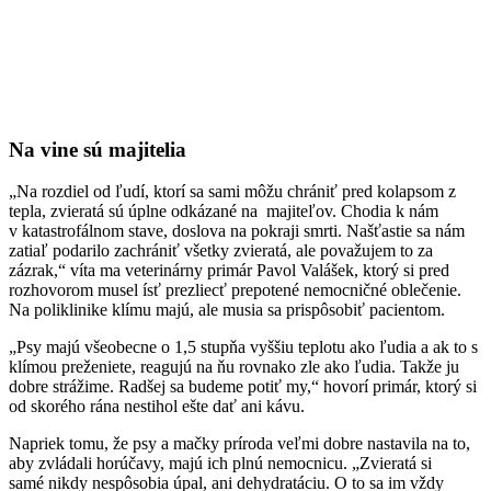
Na vine sú majitelia
„Na rozdiel od ľudí, ktorí sa sami môžu chrániť pred kolapsom z
tepla, zvieratá sú úplne odkázané na majiteľov. Chodia k nám
v katastrofálnom stave, doslova na pokraji smrti. Našťastie sa nám
zatiaľ podarilo zachrániť všetky zvieratá, ale považujem to za
zázrak,“ víta ma veterinárny primár Pavol Valášek, ktorý si pred
rozhovorom musel ísť prezliecť prepotené nemocničné oblečenie.
Na poliklinike klímu majú, ale musia sa prispôsobiť pacientom.
„Psy majú všeobecne o 1,5 stupňa vyššiu teplotu ako ľudia a ak to s
klímou preženiete, reagujú na ňu rovnako zle ako ľudia. Takže ju
dobre strážime. Radšej sa budeme potiť my,“ hovorí primár, ktorý si
od skorého rána nestihol ešte dať ani kávu.
Napriek tomu, že psy a mačky príroda veľmi dobre nastavila na to,
aby zvládali horúčavy, majú ich plnú nemocnicu. „Zvieratá si
samé nikdy nespôsobia úpal, ani dehydratáciu. O to sa im vždy