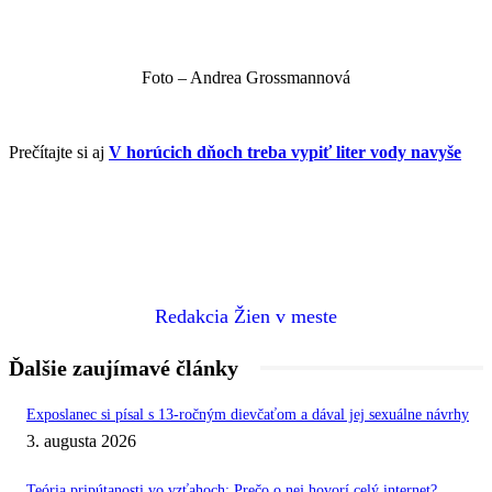
Foto – Andrea Grossmannová
Prečítajte si aj
V horúcich dňoch treba vypiť liter vody navyše
Redakcia Žien v meste
Ďalšie zaujímavé články
Exposlanec si písal s 13-ročným dievčaťom a dával jej sexuálne návrhy
3. augusta 2026
Teória pripútanosti vo vzťahoch: Prečo o nej hovorí celý internet?