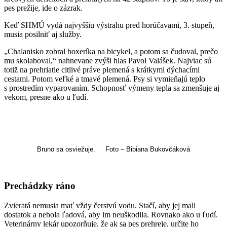
pes prežije, ide o zázrak.
Keď SHMÚ vydá najvyššiu výstrahu pred horúčavami, 3. stupeň,
musia posilniť aj služby.
„Chalanisko zobral boxeríka na bicykel, a potom sa čudoval, prečo
mu skolaboval,“ nahnevane zvýši hlas Pavol Valášek. Najviac sú
totiž na prehriatie citlivé práve plemená s krátkymi dýchacími
cestami. Potom veľké a tmavé plemená. Psy si vymieňajú teplo
s prostredím vyparovaním. Schopnosť výmeny tepla sa zmenšuje aj
vekom, presne ako u ľudí.
Bruno sa osviežuje. Foto –
Bibiana Bukovčáková
Prechádzky ráno
Zvieratá nemusia mať vždy čerstvú vodu. Stačí, aby jej mali
dostatok a nebola ľadová, aby im neuškodila. Rovnako ako u ľudí.
Veterinárny lekár upozorňuje, že ak sa pes prehreje, určite ho