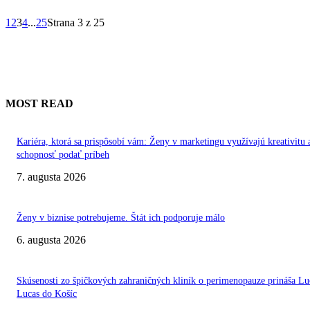
1
2
3
4
...
25
Strana 3 z 25
MOST READ
Kariéra, ktorá sa prispôsobí vám: Ženy v marketingu využívajú kreativitu 
schopnosť podať príbeh
7. augusta 2026
Ženy v biznise potrebujeme. Štát ich podporuje málo
6. augusta 2026
Skúsenosti zo špičkových zahraničných kliník o perimenopauze prináša Lu
Lucas do Košíc