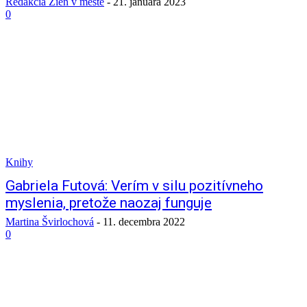
Redakcia Žien v meste
-
21. januára 2023
0
Knihy
Gabriela Futová: Verím v silu pozitívneho
myslenia, pretože naozaj funguje
Martina Švirlochová
-
11. decembra 2022
0