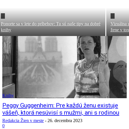
Ponorte sa v lete do príbehov: Tu sú naše tipy na dobré
Vizuálna 
knihy
žene v to
Knihy
Peggy Guggenheim: Pre každú ženu existuje
vášeň, ktorá nesúvisí s mužmi, ani s rodinou
Redakcia Žien v meste
-
26. decembra 2023
0