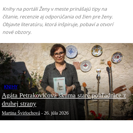
Knihy na portáli Ženy v meste prinášajú tipy na
čítanie, recenzie aj odporúčania od žien pre ženy.
Objavte literatúru, ktorá inšpiruje, pobaví a otvorí
nové obzory.
KNIHY
Agáta Petrakovičová skúma staré pohľadnice z
druhej strany
Martina Švirlochová
-
26. júla 2026