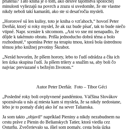
priatelia? Táto kniha je o tom, ako desivé tajomstvá spoločnej
minulosti vyliezajú na povrch a zrazu si uvedomíte, že ste vlastne
nikdy neboli takí kamaráti, ako ste si desaťročia mysleli.
„Hororové sú len kulisy, toto je kniha o vzťahoch,“ hovorí Peter
Derňár, ktorý si roky myslel, že ak raz bude písať, tak to bude niečo
vtipné. Napr. scenáre k sitcomom. „Ani vo sne mi nenapadlo, že
dôjde k takémuto obratu. Prišla jednoducho dobrá téma a bolo
rozhodnuté,“ spomína Peter na terapiu tmou, ktorá bola ústrednou
témou jeho knižnej prvotiny Škrabot.
„Nerád hovorím, že píšem horory, lebo to ľudí odrádza a číta ich
len úzka skupina ľudí. Ja píšem trilery a snažím sa, aby boli čo
najviac previazané s bežným životom.“
Autor Peter Derňár. Foto – Tibor Géci
„Posledné roky boli ovplyvnené pandémiou. Väčšina Slovákov
spoznávala u nás aj miesta kam si myslela, že sa nikdy nedostane,
lebo je to pomaly ďalej ako ísť na sever Talianska.
Ja som takto „objavil“ napríklad Pieniny a nikdy nezabudnem na
cestu práve z Pienin do Belianskych Tatier, ktorá viedla cez
Osturňu. Zvečerievalo sa, išiel som pomaly, cesta bola úzka