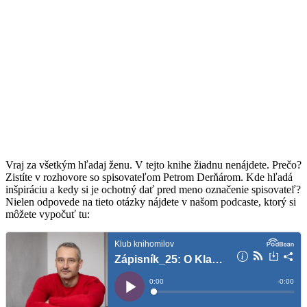
Vraj za všetkým hľadaj ženu. V tejto knihe žiadnu nenájdete. Prečo?
Zistíte v rozhovore so spisovateľom Petrom Derňárom. Kde hľadá
inšpiráciu a kedy si je ochotný dať pred meno označenie spisovateľ?
Nielen odpovede na tieto otázky nájdete v našom podcaste, ktorý si
môžete vypočuť tu: