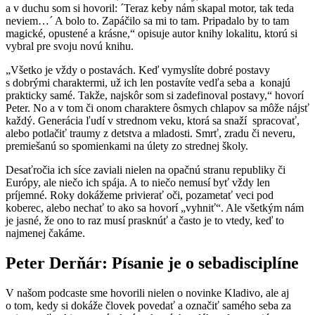
a v duchu som si hovoril: ´Teraz keby nám skapal motor, tak teda
neviem…´ A bolo to. Zapáčilo sa mi to tam. Pripadalo by to tam
magické, opustené a krásne,“ opisuje autor knihy lokalitu, ktorú si
vybral pre svoju novú knihu.
„Všetko je vždy o postavách. Keď vymyslíte dobré postavy
s dobrými charaktermi, už ich len postavíte vedľa seba a konajú
prakticky samé. Takže, najskôr som si zadefinoval postavy,“ hovorí
Peter. No a v tom či onom charaktere ôsmych chlapov sa môže nájsť
každý. Generácia ľudí v strednom veku, ktorá sa snaží spracovať,
alebo potlačiť traumy z detstva a mladosti. Smrť, zradu či neveru,
premiešanú so spomienkami na úlety zo strednej školy.
Desaťročia ich síce zaviali nielen na opačnú stranu republiky či
Európy, ale niečo ich spája. A to niečo nemusí byť vždy len
príjemné. Roky dokážeme privierať oči, pozametať veci pod
koberec, alebo nechať to ako sa hovorí „vyhniť“. Ale všetkým nám
je jasné, že ono to raz musí prasknúť a často je to vtedy, keď to
najmenej čakáme.
Peter Derňár: Písanie je o sebadisciplíne
V našom podcaste sme hovorili nielen o novinke Kladivo, ale aj
o tom, kedy si dokáže človek povedať a označiť samého seba za