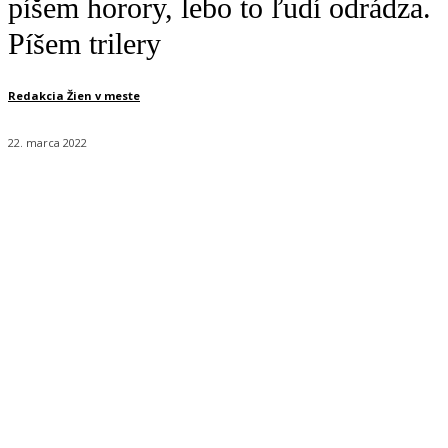
píšem horory, lebo to ľudí odrádza.
Píšem trilery
Redakcia Žien v meste
22. marca 2022