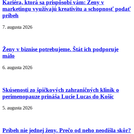
Kariéra, ktorá sa prispôsobí vám: Ženy v
marketingu využívajú kreativitu a schopnosť podať
príbeh
7. augusta 2026
Ženy v biznise potrebujeme. Štát ich podporuje
málo
6. augusta 2026
Skúsenosti zo špičkových zahraničných kliník o
perimenopauze prináša Lucie Lucas do Košíc
5. augusta 2026
Príbeh nie jednej ženy. Prečo od neho neodišla skôr?