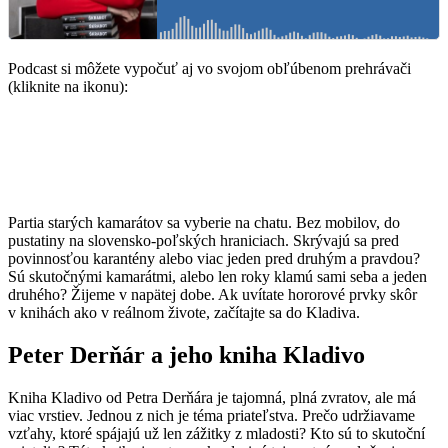
Podcast si môžete vypočuť aj vo svojom obľúbenom prehrávači
(kliknite na ikonu):
Partia starých kamarátov sa vyberie na chatu. Bez mobilov, do
pustatiny na slovensko-poľských hraniciach. Skrývajú sa pred
povinnosťou karantény alebo viac jeden pred druhým a pravdou?
Sú skutočnými kamarátmi, alebo len roky klamú sami seba a jeden
druhého? Žijeme v napätej dobe. Ak uvítate hororové prvky skôr
v knihách ako v reálnom živote, začítajte sa do Kladiva.
Peter Derňár a jeho kniha Kladivo
Kniha Kladivo od Petra Derňára je tajomná, plná zvratov, ale má
viac vrstiev. Jednou z nich je téma priateľstva. Prečo udržiavame
vzťahy, ktoré spájajú už len zážitky z mladosti? Kto sú to skutoční