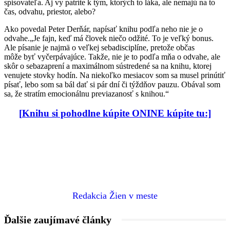
spisovateľa. Aj vy patríte k tým, ktorých to láka, ale nemajú na to
čas, odvahu, priestor, alebo?
Ako povedal Peter Derňár, napísať knihu podľa neho nie je o
odvahe.„Je fajn, keď má človek niečo odžité. To je veľký bonus.
Ale písanie je najmä o veľkej sebadisciplíne, pretože občas
môže byť vyčerpávajúce. Takže, nie je to podľa mňa o odvahe, ale
skôr o sebazaprení a maximálnom sústredené sa na knihu, ktorej
venujete stovky hodín. Na niekoľko mesiacov som sa musel prinútiť
písať, lebo som sa bál dať si pár dní či týždňov pauzu. Obával som
sa, že stratím emocionálnu previazanosť s knihou.“
[
Knihu si pohodlne kúpite ONINE
kúpite tu:]
Redakcia Žien v meste
Ďalšie zaujímavé články