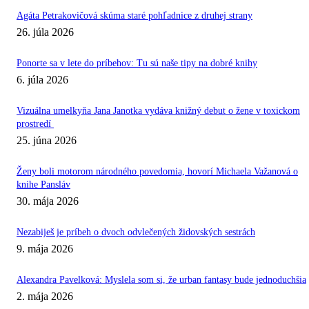
Agáta Petrakovičová skúma staré pohľadnice z druhej strany
26. júla 2026
Ponorte sa v lete do príbehov: Tu sú naše tipy na dobré knihy
6. júla 2026
Vizuálna umelkyňa Jana Janotka vydáva knižný debut o žene v toxickom
prostredí
25. júna 2026
Ženy boli motorom národného povedomia, hovorí Michaela Važanová o
knihe Pansláv
30. mája 2026
Nezabiješ je príbeh o dvoch odvlečených židovských sestrách
9. mája 2026
Alexandra Pavelková: Myslela som si, že urban fantasy bude jednoduchšia
2. mája 2026