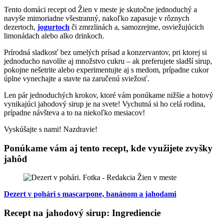
Tento domáci recept od Žien v meste je skutočne jednoduchý a
navyše mimoriadne všestranný, nakoľko zapasuje v rôznych
dezertoch,
jogurtoch
či zmrzlinách a, samozrejme, osviežujúcich
limonádach alebo alko drinkoch.
Prírodná sladkosť bez umelých prísad a konzervantov, pri ktorej si
jednoducho navolíte aj množstvo cukru – ak preferujete sladší sirup,
pokojne nešetrite alebo experimentujte aj s medom, prípadne cukor
úplne vynechajte a stavte na zaručenú sviežosť.
Len pár jednoduchých krokov, ktoré vám ponúkame nižšie a hotový
vynikajúci jahodový sirup je na svete! Vychutná si ho celá rodina,
prípadne návšteva a to na niekoľko mesiacov!
Vyskúšajte s nami! Nazdravie!
Ponúkame vám aj tento recept, kde využijete zvyšky
jahôd
Dezert v pohári s mascarpone, banánom a jahodami
Recept na jahodový sirup: Ingrediencie