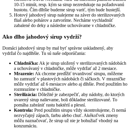
10-15 minút, resp. kým sa sirup nezredukuje na požadovanú
hustotu. Čím dlhšie budeme sirup variť, tým bude hustejší.
Hotový jahodový sirup nalejeme na záver do sterilizovaných
fliaš alebo pohárov a zatvoríme. Necháme vychladnúť
zabalené do deky a následne uchovávame v chladničke.
Ako dlho jahodový sirup vydrží?
Domáci jahodový sirup by mal byť správne uskladnený, aby
vydržal čo najdlhšie. Tu sú naše odporúčania:
Chladnička:
Ak je sirup uložený v sterilizovaných nádobách
a uchovávaný v chladničke, môže vydržať až 2 mesiace.
Mrazenie:
Ak chceme predĺžiť trvanlivosť sirupu, môžeme
ho zamraziť v plastových nádobách či sáčkoch. V mrazničke
môže vydržať až 6 mesiacov alebo aj dlhšie. Pred použitím ho
rozmrazíme v chladničke.
Sterilizácia:
Dôležité je zabezpečiť, aby nádoby, do ktorých
uvarený sirup nalievame, boli dôkladne sterilizované. To
pomáha zabrániť rastu baktérií a plesní.
Kontrola:
Pred použitím sirupu vždy skontrolujeme, či nemá
nezvyčajný zápach, farbu alebo chuť. Akékoľvek zmeny
môžu naznačovať, že sirup už nie je bohužiaľ vhodný na
konzumáciu.