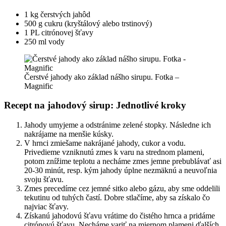
1 kg čerstvých jahôd
500 g cukru (kryštálový alebo trstinový)
1 PL citrónovej šťavy
250 ml vody
Čerstvé jahody ako základ nášho sirupu. Fotka –
Magnific
Recept na jahodový sirup: Jednotlivé kroky
Jahody umyjeme a odstránime zelené stopky. Následne ich
nakrájame na menšie kúsky.
V hrnci zmiešame nakrájané jahody, cukor a vodu.
Privedieme vzniknutú zmes k varu na strednom plameni,
potom znížime teplotu a necháme zmes jemne prebublávať asi
20-30 minút, resp. kým jahody úplne nezmäknú a neuvoľnia
svoju šťavu.
Zmes precedíme cez jemné sitko alebo gázu, aby sme oddelili
tekutinu od tuhých častí. Dobre stlačíme, aby sa získalo čo
najviac šťavy.
Získanú jahodovú šťavu vrátime do čistého hrnca a pridáme
citrónovú šťavu. Necháme variť na miernom plameni ďalších