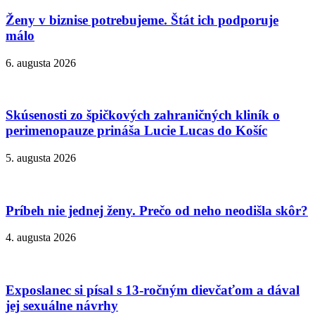
Ženy v biznise potrebujeme. Štát ich podporuje
málo
6. augusta 2026
Skúsenosti zo špičkových zahraničných kliník o
perimenopauze prináša Lucie Lucas do Košíc
5. augusta 2026
Príbeh nie jednej ženy. Prečo od neho neodišla skôr?
4. augusta 2026
Exposlanec si písal s 13-ročným dievčaťom a dával
jej sexuálne návrhy