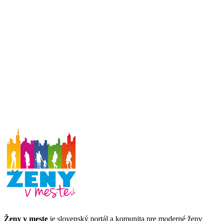
Ženy v meste
je slovenský portál a komunita pre moderné ženy