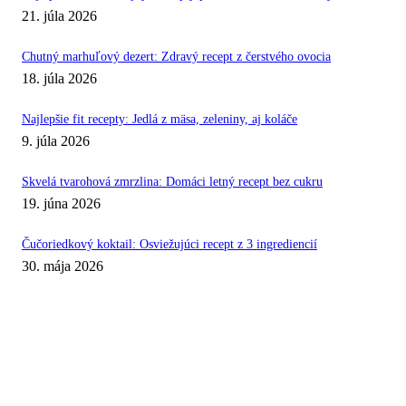
21. júla 2026
Chutný marhuľový dezert: Zdravý recept z čerstvého ovocia
18. júla 2026
Najlepšie fit recepty: Jedlá z mäsa, zeleniny, aj koláče
9. júla 2026
Skvelá tvarohová zmrzlina: Domáci letný recept bez cukru
19. júna 2026
Čučoriedkový koktail: Osviežujúci recept z 3 ingrediencií
30. mája 2026