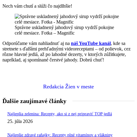
Nech vám chutí a slúži čo najdlhšie!
Správne uskladnený jahodový sirup vydrží pokojne
celé mesiace. Fotka – Magnific
Odporúčame vám nahliadnuť aj na
náš YouTube kanál
, kde sa
stretnete s ďalšími prehľadnými videoreceptami – od polievok, cez
rôzne hlavné jedlá, až po lahodné dezerty, v ktorých zúžitkujete,
napríklad, aj spomínané čerstvé jahody. Dobrú chuť!
Redakcia Žien v meste
Ďalšie zaujímavé články
Najlepšia zelenina: Recepty, ako si z nej pripraviť TOP jedlá
25. júla 2026
Najlepšie zdravé raňajky: Recepty plné vitamínov a vlákniny