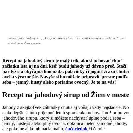
Recept na jahodový sirup, ktorý si môžete plne prispôsobiť vlastným potrebám. Fotka
- Redakcia Žien v meste
Recept na jahodový sirup je malý trik, ako si uchovať chuť
začiatku leta aj na dni, keď budú jahody už dávno preč. Stačí
pár lyžíc a obyčajná limonáda, palacinky či jogurt zrazu chutia
oveľa výraznejšie. Navyše si ho môžete pripraviť presne podľa
seba – jemný, hustý alebo poriadne ovocný. Je to na vás!
Recept na jahodový sirup od Žien v meste
Jahody z akejkoľvek záhradky chutia aj voňajú vždy najsladšie. No
a ako lepšie si túto príjemnú letnú spomienku uchovať než prípravou
jahodového sirupu, ktorý si môžete nachystať úplne podľa seba –
jemný, hustejší alebo plný ovocia, dokonca nielen samotné jahody,
ale pokojne aj kombinácia malín,
čučoriedok
či černíc.