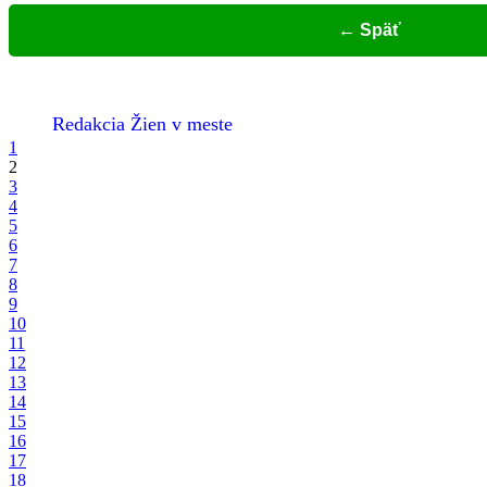
← Späť
Redakcia Žien v meste
1
2
3
4
5
6
7
8
9
10
11
12
13
14
15
16
17
18