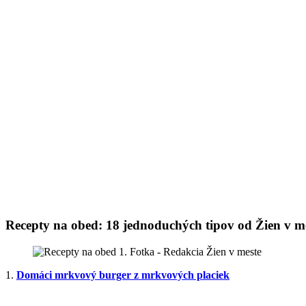
Recepty na obed: 18 jednoduchých tipov od Žien v m
1.
Domáci mrkvový burger z mrkvových placiek