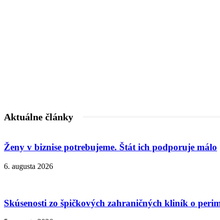
Aktuálne články
Ženy v biznise potrebujeme. Štát ich podporuje málo
6. augusta 2026
Skúsenosti zo špičkových zahraničných kliník o peri