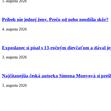
5. augusta 2026
Príbeh nie jednej ženy. Prečo od neho neodišla skôr?
4. augusta 2026
Exposlanec si písal s 13-ročným dievčaťom a dával je
3. augusta 2026
Najčítanejšia česká autorka Simona Monyová si prešla
3. augusta 2026