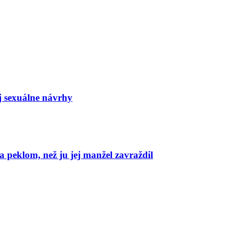
j sexuálne návrhy
 peklom, než ju jej manžel zavraždil