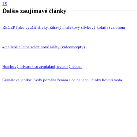
19
Ďalšie zaujímavé články
RECEPT ako využiť slivky. Zdravý hrnčekový slivkový koláč s tvarohom
4 najlepšie letné zeleninové šaláty (videorecepty)
Hrachový prívarok so zemiakmi, overený recept
Granátové jablko: Kedy pomáha ženám a čo na jeho účinky hovorí veda