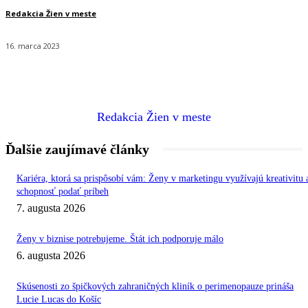
Redakcia Žien v meste
16. marca 2023
Redakcia Žien v meste
Ďalšie zaujímavé články
Kariéra, ktorá sa prispôsobí vám: Ženy v marketingu využívajú kreativitu 
schopnosť podať príbeh
7. augusta 2026
Ženy v biznise potrebujeme. Štát ich podporuje málo
6. augusta 2026
Skúsenosti zo špičkových zahraničných kliník o perimenopauze prináša
Lucie Lucas do Košíc