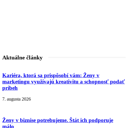
Aktuálne články
Kariéra, ktorá sa prispôsobí vám: Ženy v
marketingu využívajú kreativitu a schopnosť podať
príbeh
7. augusta 2026
Ženy v biznise potrebujeme. Štát ich podporuje
málo