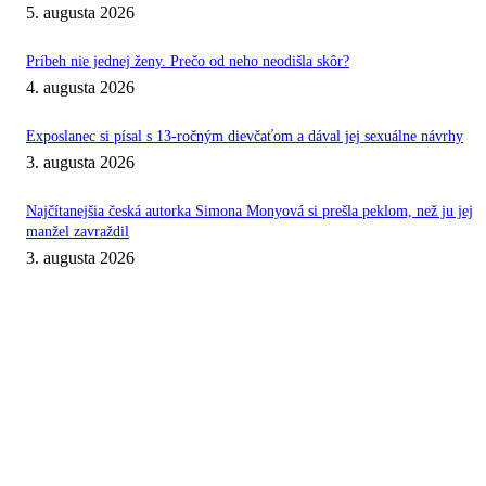
5. augusta 2026
Príbeh nie jednej ženy. Prečo od neho neodišla skôr?
4. augusta 2026
Exposlanec si písal s 13-ročným dievčaťom a dával jej sexuálne návrhy
3. augusta 2026
Najčítanejšia česká autorka Simona Monyová si prešla peklom, než ju jej
manžel zavraždil
3. augusta 2026