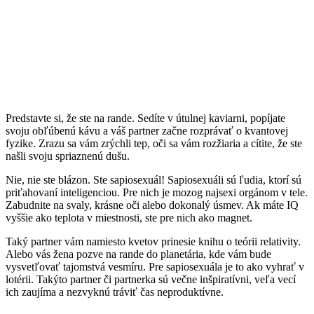
Predstavte si, že ste na rande. Sedíte v útulnej kaviarni, popíjate
svoju obľúbenú kávu a váš partner začne rozprávať o kvantovej
fyzike. Zrazu sa vám zrýchli tep, oči sa vám rozžiaria a cítite, že ste
našli svoju spriaznenú dušu.
Nie, nie ste blázon. Ste sapiosexuál! Sapiosexuáli sú ľudia, ktorí sú
priťahovaní inteligenciou. Pre nich je mozog najsexi orgánom v tele.
Zabudnite na svaly, krásne oči alebo dokonalý úsmev. Ak máte IQ
vyššie ako teplota v miestnosti, ste pre nich ako magnet.
Taký partner vám namiesto kvetov prinesie knihu o teórii relativity.
Alebo vás žena pozve na rande do planetária, kde vám bude
vysvetľovať tajomstvá vesmíru. Pre sapiosexuála je to ako vyhrať v
lotérii. Takýto partner či partnerka sú večne inšpiratívni, veľa vecí
ich zaujíma a nezvyknú tráviť čas neproduktívne.