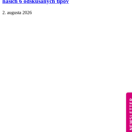
našich 6 odskúšaných tipov
2. augusta 2026
NEWSLE