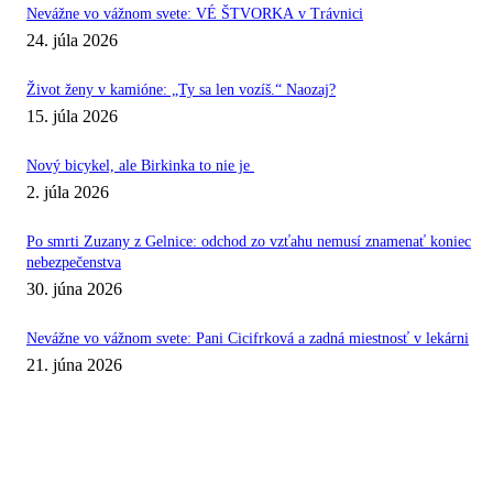
Nevážne vo vážnom svete: VÉ ŠTVORKA v Trávnici
24. júla 2026
Život ženy v kamióne: „Ty sa len vozíš.“ Naozaj?
15. júla 2026
Nový bicykel, ale Birkinka to nie je
2. júla 2026
Po smrti Zuzany z Gelnice: odchod zo vzťahu nemusí znamenať koniec
nebezpečenstva
30. júna 2026
Nevážne vo vážnom svete: Pani Cicifrková a zadná miestnosť v lekárni
21. júna 2026