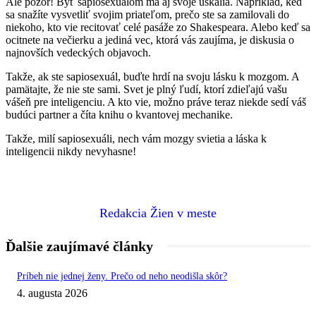
Ale pozor! Byť sapiosexuálom má aj svoje úskalia. Napríklad, keď
sa snažíte vysvetliť svojim priateľom, prečo ste sa zamilovali do
niekoho, kto vie recitovať celé pasáže zo Shakespeara. Alebo keď sa
ocitnete na večierku a jediná vec, ktorá vás zaujíma, je diskusia o
najnovších vedeckých objavoch.
Takže, ak ste sapiosexuál, buďte hrdí na svoju lásku k mozgom. A
pamätajte, že nie ste sami. Svet je plný ľudí, ktorí zdieľajú vašu
vášeň pre inteligenciu. A kto vie, možno práve teraz niekde sedí váš
budúci partner a číta knihu o kvantovej mechanike.
Takže, milí sapiosexuáli, nech vám mozgy svietia a láska k
inteligencii nikdy nevyhasne!
Redakcia Žien v meste
Ďalšie zaujímavé články
Príbeh nie jednej ženy. Prečo od neho neodišla skôr?
4. augusta 2026