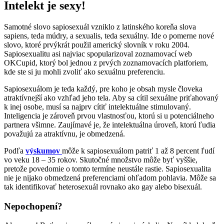
Intelekt je sexy!
Samotné slovo sapiosexuál vzniklo z latinského koreňa slova
sapiens, teda múdry, a sexualis, teda sexuálny. Ide o pomerne nové
slovo, ktoré prvýkrát použil americký slovník v roku 2004.
Sapiosexualitu asi najviac spopularizoval zoznamovací web
OKCupid, ktorý bol jednou z prvých zoznamovacích platforiem,
kde ste si ju mohli zvoliť ako sexuálnu preferenciu.
Sapiosexuálom je teda každý, pre koho je obsah mysle človeka
atraktívnejší ako vzhľad jeho tela. Aby sa cítil sexuálne priťahovaný
k inej osobe, musí sa najprv cítiť intelektuálne stimulovaný.
Inteligencia je zároveň prvou vlastnosťou, ktorú si u potenciálneho
partnera všimne. Zaujímavé je, že intelektuálna úroveň, ktorú ľudia
považujú za atraktívnu, je obmedzená.
Podľa
výskumov
môže k sapiosexuálom patriť 1 až 8 percent ľudí
vo veku 18 – 35 rokov. Skutočné množstvo môže byť vyššie,
pretože povedomie o tomto termíne neustále rastie. Sapiosexualita
nie je nijako obmedzená preferenciami ohľadom pohlavia. Môže sa
tak identifikovať heterosexuál rovnako ako gay alebo bisexuál.
Nepochopení?