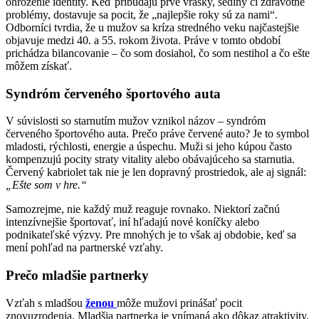
ohrozenie identity. Keď pribúdajú prvé vrásky, šediny či zdravotné
problémy, dostavuje sa pocit, že „najlepšie roky sú za nami“.
Odborníci tvrdia, že u mužov sa kríza stredného veku najčastejšie
objavuje medzi 40. a 55. rokom života. Práve v tomto období
prichádza bilancovanie – čo som dosiahol, čo som nestihol a čo ešte
môžem získať.
Syndróm červeného športového auta
V súvislosti so starnutím mužov vznikol názov – syndróm
červeného športového auta. Prečo práve červené auto? Je to symbol
mladosti, rýchlosti, energie a úspechu. Muži si jeho kúpou často
kompenzujú pocity straty vitality alebo obávajúceho sa starnutia.
Červený kabriolet tak nie je len dopravný prostriedok, ale aj signál:
„Ešte som v hre.“
Samozrejme, nie každý muž reaguje rovnako. Niektorí začnú
intenzívnejšie športovať, iní hľadajú nové koníčky alebo
podnikateľské výzvy. Pre mnohých je to však aj obdobie, keď sa
mení pohľad na partnerské vzťahy.
Prečo mladšie partnerky
Vzťah s mladšou
ženou
môže mužovi prinášať pocit
znovuzrodenia. Mladšia partnerka je vnímaná ako dôkaz atraktivity,