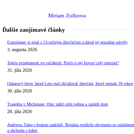
Miriam Zsilleova
Ďalšie zaujímavé články
Exposlanec si písal s 13-ročným dievčaťom a dával jej sexuálne návrhy
3. augusta 2026
Teória pripútanosti vo vzťahoch: Prečo o nej hovorí celý internet?
31. júla 2026
Oskarový herec Jared Leto mal obťažovať dievčatá, ktoré nemali 18 rokov
30. júla 2026
Tragédia v Michigane: Otec zabil celú rodinu a zapálil dom
28. júla 2026
Andrewa Tatea s bratom zadržali. Británia rozšírila obvinenia zo znásilnen
a obchodu s lidmi