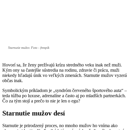
Starnutie mužov. Foto - freepik
Hovorí sa, že ženy prežívajú krízu stredného veku inak než muži.
Kým ony sa častejšie sústredia na rodinu, zdravie či prácu, muži
niekedy hľadajú únik vo veľkých zmenách. Starnutie mužov vyzerá
občas inak.
Symbolickým príkladom je „syndróm červeného športového auta“ –
teda túžba po luxuse, adrenalíne a často aj po mladších partnerkách.
Čo za tým stojí a prečo to nie je len o egu?
Starnutie mužov desí
Starnutie je prirodzený proces, no mnoho mužov ho vníma ako