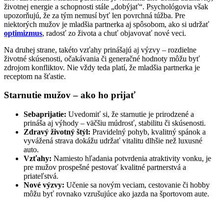
životnej energie a schopnosti stále „dobýjať“. Psychológovia však
upozorňujú, že za tým nemusí byť len povrchná túžba. Pre
niektorých mužov je mladšia partnerka aj spôsobom, ako si udržať
optimizmus
, radosť zo života a chuť objavovať nové veci.
Na druhej strane, takéto vzťahy prinášajú aj výzvy – rozdielne
životné skúsenosti, očakávania či generačné hodnoty môžu byť
zdrojom konfliktov. Nie vždy teda platí, že mladšia partnerka je
receptom na šťastie.
Starnutie mužov – ako ho prijať
Sebaprijatie:
Uvedomiť si, že starnutie je prirodzené a
prináša aj výhody – väčšiu múdrosť, stabilitu či skúsenosti.
Zdravý životný štýl:
Pravidelný pohyb, kvalitný spánok a
vyvážená strava dokážu udržať vitalitu dlhšie než luxusné
auto.
Vzťahy:
Namiesto hľadania potvrdenia atraktivity vonku, je
pre mužov prospešné pestovať kvalitné partnerstvá a
priateľstvá.
Nové výzvy:
Učenie sa novým veciam, cestovanie či hobby
môžu byť rovnako vzrušujúce ako jazda na športovom aute.