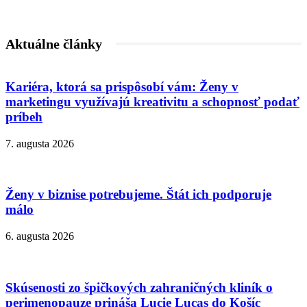
Aktuálne články
Kariéra, ktorá sa prispôsobí vám: Ženy v
marketingu využívajú kreativitu a schopnosť podať
príbeh
7. augusta 2026
Ženy v biznise potrebujeme. Štát ich podporuje
málo
6. augusta 2026
Skúsenosti zo špičkových zahraničných kliník o
perimenopauze prináša Lucie Lucas do Košíc