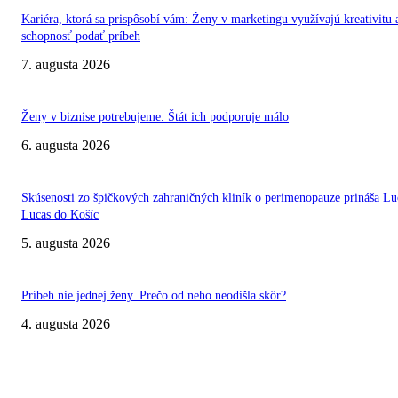
Kariéra, ktorá sa prispôsobí vám: Ženy v marketingu využívajú kreativitu 
schopnosť podať príbeh
7. augusta 2026
Ženy v biznise potrebujeme. Štát ich podporuje málo
6. augusta 2026
Skúsenosti zo špičkových zahraničných kliník o perimenopauze prináša Lu
Lucas do Košíc
5. augusta 2026
Príbeh nie jednej ženy. Prečo od neho neodišla skôr?
4. augusta 2026