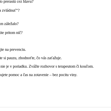
lo prerastú cez hlavu?
a zvládnuť“?
vám záležalo?
tite pritom nič?
te na prevenciu.
e si pauzu, zhodnoťte, čo vás zaťažuje.
o nie je v poriadku. Zvážte rozhovor s terapeutom či koučom.
jete pomoc a čas na zotavenie – bez pocitu viny.