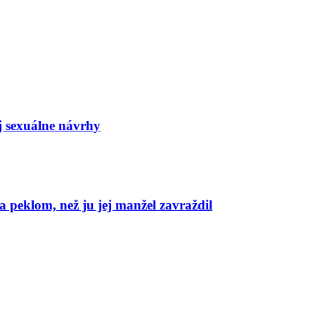
j sexuálne návrhy
 peklom, než ju jej manžel zavraždil