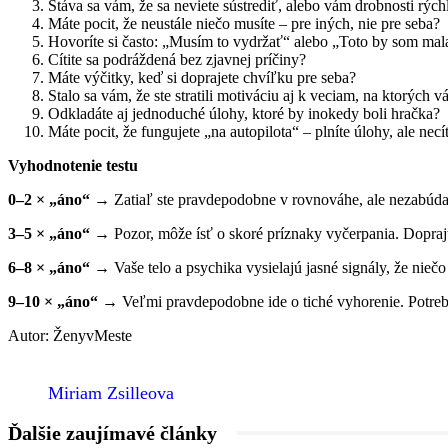
Stáva sa vám, že sa neviete sústrediť, alebo vám drobnosti rých
Máte pocit, že neustále niečo musíte – pre iných, nie pre seba?
Hovoríte si často: „Musím to vydržať“ alebo „Toto by som mal
Cítite sa podráždená bez zjavnej príčiny?
Máte výčitky, keď si doprajete chvíľku pre seba?
Stalo sa vám, že ste stratili motiváciu aj k veciam, na ktorých 
Odkladáte aj jednoduché úlohy, ktoré by inokedy boli hračka?
Máte pocit, že fungujete „na autopilota“ – plníte úlohy, ale necí
Vyhodnotenie testu
0–2 × „áno“
→ Zatiaľ ste pravdepodobne v rovnováhe, ale nezabúdaj
3–5 × „áno“
→ Pozor, môže ísť o skoré príznaky vyčerpania. Doprajt
6–8 × „áno“
→ Vaše telo a psychika vysielajú jasné signály, že nieč
9–10 × „áno“
→ Veľmi pravdepodobne ide o tiché vyhorenie. Potrebu
Autor: ŽenyvMeste
Miriam Zsilleova
Ďalšie zaujímavé články