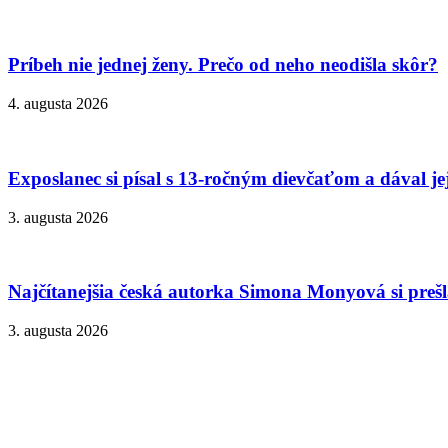
Príbeh nie jednej ženy. Prečo od neho neodišla skôr?
4. augusta 2026
Exposlanec si písal s 13-ročným dievčaťom a dával je
3. augusta 2026
Najčítanejšia česká autorka Simona Monyová si prešla
3. augusta 2026