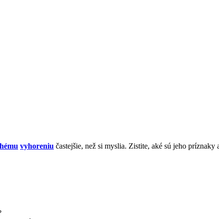
chému
vyhoreniu
častejšie, než si myslia. Zistite, aké sú jeho príznaky
?