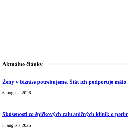
Aktuálne články
Ženy v biznise potrebujeme. Štát ich podporuje málo
6. augusta 2026
Skúsenosti zo špičkových zahraničných kliník o peri
5. augusta 2026