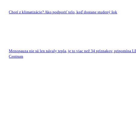
Chorí z klimatizácie? Ako podporiť telo, keď dostane studený šok
Menopauza nie sú len návaly tepla, je to viac než 34 príznakov, pripomína 
Centrum