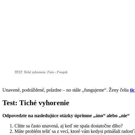
TEST: Tiché vyhorenie. Foto - Freepik
Unavené, podráždené, prázdne – no stále „fungujeme“. Ženy čelia
ti
Test: Tiché vyhorenie
Odpovedzte na nasledujúce otázky úprimne „áno“ alebo „nie“
Cítite sa často unavená, aj keď ste spala dostatočne dlho?
Máte problém tešiť sa z vecí, ktoré vám kedysi prinášali radosť