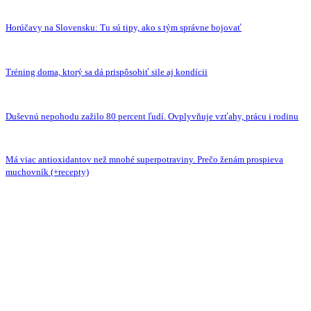
Horúčavy na Slovensku: Tu sú tipy, ako s tým správne bojovať
Tréning doma, ktorý sa dá prispôsobiť sile aj kondícii
Duševnú nepohodu zažilo 80 percent ľudí. Ovplyvňuje vzťahy, prácu i rodinu
Má viac antioxidantov než mnohé superpotraviny. Prečo ženám prospieva
muchovník (+recepty)