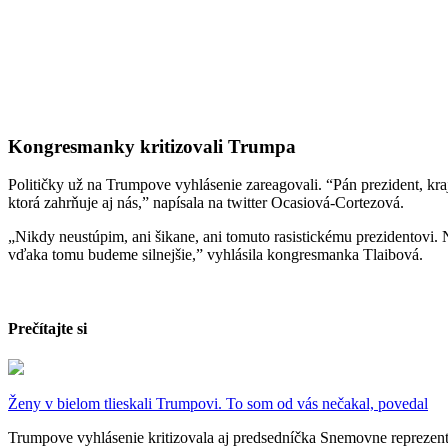
Kongresmanky kritizovali Trumpa
Političky už na Trumpove vyhlásenie zareagovali.
“Pán prezident, kra
ktorá zahrňuje aj nás,” napísala na twitter Ocasiová-Cortezová.
„Nikdy neustúpim, ani šikane, ani tomuto rasistickému prezidentovi
vďaka tomu budeme silnejšie,” vyhlásila kongresmanka Tlaibová.
Prečítajte si
Ženy v bielom tlieskali Trumpovi. To som od vás nečakal, povedal​​​​​​​
Trumpove vyhlásenie kritizovala aj predsedníčka Snemovne reprezen