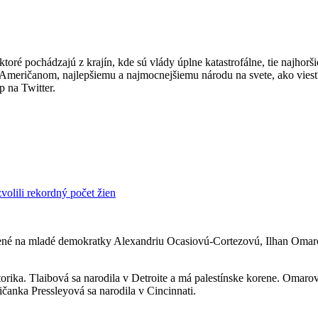
ré pochádzajú z krajín, kde sú vlády úplne katastrofálne, tie najhorš
Američanom, najlepšiemu a najmocnejšiemu národu na svete, ako viesť 
 na Twitter.
olili rekordný počet žien
lené na mladé demokratky Alexandriu Ocasiovú-Cortezovú, Ilhan Omaro
rika. Tlaibová sa narodila v Detroite a má palestínske korene. Omarov
čanka Pressleyová sa narodila v Cincinnati.