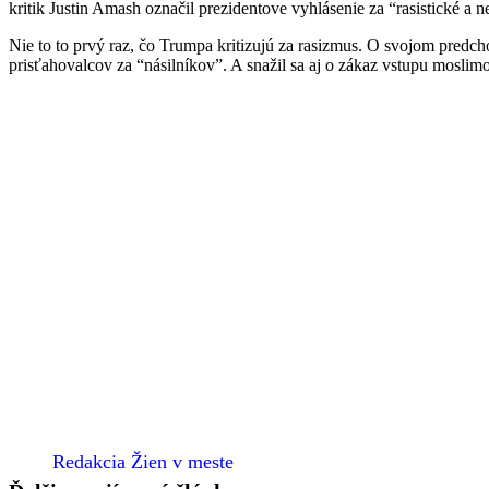
kritik Justin Amash označil prezidentove vyhlásenie za “rasistické a n
Nie to to prvý raz, čo Trumpa kritizujú za rasizmus. O svojom pred
prisťahovalcov za “násilníkov”. A snažil sa aj o zákaz vstupu mosl
Redakcia Žien v meste