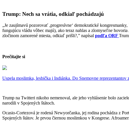
Trump: Nech sa vrátia, odkiaľ pochádzajú
„Je zaujímavú pozorovať ,progresívne‘ demokratické kongresmanky, kto
fungujúcu vládu vôbec majú), ako teraz nahlas a zlomyseľne hovoria 
zločinom zamorené miesta, odkiaľ prišli?,” napísal
podľa ORF
Trump
Prečítajte si
Uspela moslimka, lesbička i Indiánka. Do Snemovne reprezentantov zv
Trump na Twitteri nikoho nemenoval, ale jeho vyhlásenie bolo zacie
narodili v Spojených štátoch.
Ocasio-Cortezová je rodená Newyorčanka, jej rodina pochádza z Porto
Spojených štátov. Je prvou čiernou moslimkou v Kongrese. Afroameri