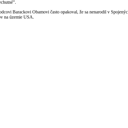
echutné”.
chodcovi Barackovi Obamovi často opakoval, že sa nenarodil v Spojený
imov na územie USA.