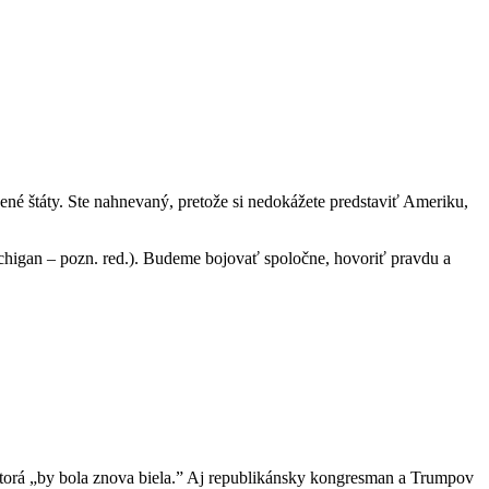
ojené štáty. Ste nahnevaný, pretože si nedokážete predstaviť Ameriku,
chigan – pozn. red.). Budeme bojovať spoločne, hovoriť pravdu a
ktorá „by bola znova biela.” Aj republikánsky kongresman a Trumpov