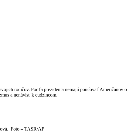
svojich rodičov. Podľa prezidenta nemajú poučovať Američanov o
sizmus a nenávisť k cudzincom.
leyová. Foto – TASR/AP