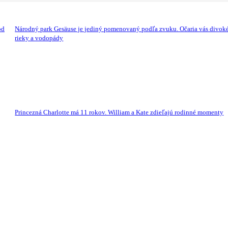
od
Národný park Gesäuse je jediný pomenovaný podľa zvuku. Očaria vás divok
rieky a vodopády
Princezná Charlotte má 11 rokov. William a Kate zdieľajú rodinné momenty