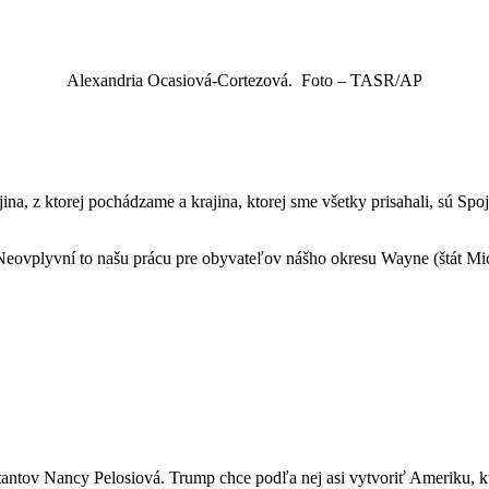
Alexandria Ocasiová-Cortezová. Foto – TASR/AP
jina, z ktorej pochádzame a krajina, ktorej sme všetky prisahali, sú Sp
. Neovplyvní to našu prácu pre obyvateľov nášho okresu Wayne (štát Mi
tantov Nancy Pelosiová. Trump chce podľa nej asi vytvoriť Ameriku, 