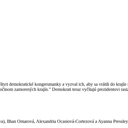
 demokratické kongresmanky a vyzval ich, aby sa vrátili do krajín 
zločinom zamorených krajín.” Demokrati teraz vyčítajú prezidentovi ra
va), Ilhan Omarová, Alexandria Ocasiová-Cortezová a Ayanna Press