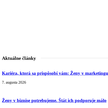
Aktuálne články
Kariéra, ktorá sa prispôsobí vám: Ženy v marketingu
7. augusta 2026
Ženy v biznise potrebujeme. Štát ich podporuje málo