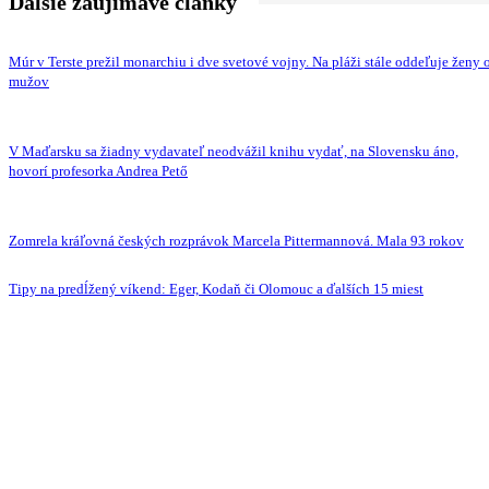
Ďalšie zaujímavé články
Múr v Terste prežil monarchiu i dve svetové vojny. Na pláži stále oddeľuje ženy 
mužov
V Maďarsku sa žiadny vydavateľ neodvážil knihu vydať, na Slovensku áno,
hovorí profesorka Andrea Pető
Zomrela kráľovná českých rozprávok Marcela Pittermannová. Mala 93 rokov
Tipy na predĺžený víkend: Eger, Kodaň či Olomouc a ďalších 15 miest