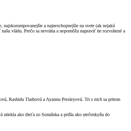
ie, najskorumpovanejšie a najneschopnejšie na svete (ak nejakú
našu vládu. Prečo sa nevrátia a nepomôžu napraviť tie rozvrátené a
vú, Rashidu Tlaibovú a Ayannu Presleyovú. Tri z nich sa pritom
á utiekla ako dieťa zo Somálska a prišla ako utečenkyňa do