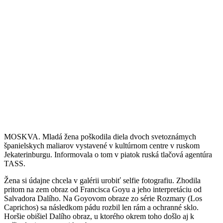
MOSKVA. Mladá žena poškodila diela dvoch svetoznámych
španielskych maliarov vystavené v kultúrnom centre v ruskom
Jekaterinburgu. Informovala o tom v piatok ruská tlačová agentúra
TASS.
Žena si údajne chcela v galérii urobiť selfie fotografiu. Zhodila
pritom na zem obraz od Francisca Goyu a jeho interpretáciu od
Salvadora Dalího. Na Goyovom obraze zo série Rozmary (Los
Caprichos) sa následkom pádu rozbil len rám a ochranné sklo.
Horšie obišiel Dalího obraz, u ktorého okrem toho došlo aj k