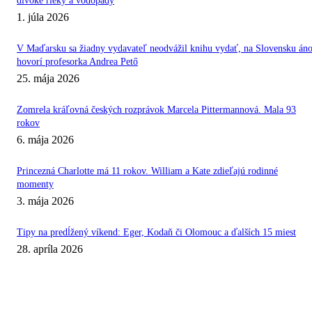
divoké rieky a vodopády
1. júla 2026
V Maďarsku sa žiadny vydavateľ neodvážil knihu vydať, na Slovensku áno
hovorí profesorka Andrea Pető
25. mája 2026
Zomrela kráľovná českých rozprávok Marcela Pittermannová. Mala 93
rokov
6. mája 2026
Princezná Charlotte má 11 rokov. William a Kate zdieľajú rodinné
momenty
3. mája 2026
Tipy na predĺžený víkend: Eger, Kodaň či Olomouc a ďalších 15 miest
28. apríla 2026