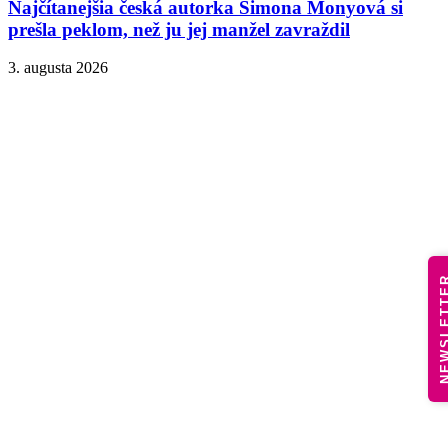
Najčítanejšia česká autorka Simona Monyová si
prešla peklom, než ju jej manžel zavraždil
3. augusta 2026
NEWSLE