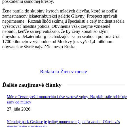
poškodeniu samotnej kresby.
Žena patrila do skupiny štyroch mladých dievčat, ktoré sa podľa
zamestnancov jekaterinburskej galérie Glavnyj Prospect správali
neprimerane. Rozsah škôd skúmajú špecialisti a celý incident začala
vyšetrovať miestna polícia. Obvinenia však zrejme vznesené
nebudú, keďže sa nepreukázalo, že by ženy konali so zlým
úmyslom. Jekaterinburg nachádzajúci sa na svahoch pohoria Ural
1700 kilometrov východne od Moskvy je s vyše 1,4 miliónom
obyvateľov štvrté najväčšie mesto Ruska.
Redakcia Žien v meste
Ďalšie zaujímavé články
Múr v Terste prežil monarchiu i dve svetové vojny. Na pláži stále oddeľuje
ženy od mužov
27. júla 2026
Národný park Gesäuse je jediný pomenovaný podľa zvuku. Očaria vás