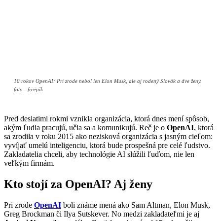
10 rokov OpenAI: Pri zrode nebol len Elon Musk, ale aj rodený Slovák a dve ženy.
foto - freepik
Pred desiatimi rokmi vznikla organizácia, ktorá dnes mení spôsob,
akým ľudia pracujú, učia sa a komunikujú. Reč je o
OpenAI
, ktorá
sa zrodila v roku 2015 ako nezisková organizácia s jasným cieľom:
vyvíjať umelú inteligenciu, ktorá bude prospešná pre celé ľudstvo.
Zakladatelia chceli, aby technológie AI slúžili ľuďom, nie len
veľkým firmám.
Kto stojí za OpenAI? Aj ženy
Pri zrode
OpenAI
boli známe mená ako Sam Altman, Elon Musk,
Greg Brockman či Ilya Sutskever. No medzi zakladateľmi je aj