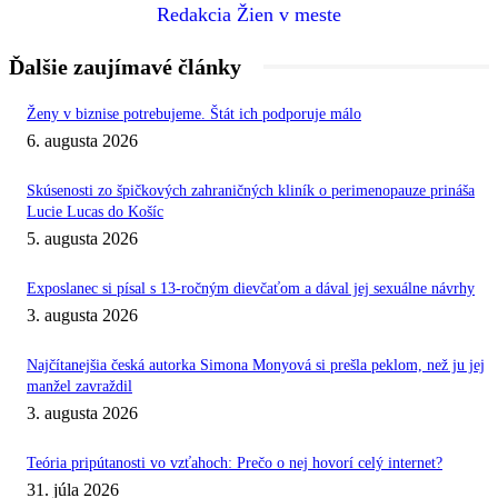
Redakcia Žien v meste
Ďalšie zaujímavé články
Ženy v biznise potrebujeme. Štát ich podporuje málo
6. augusta 2026
Skúsenosti zo špičkových zahraničných kliník o perimenopauze prináša
Lucie Lucas do Košíc
5. augusta 2026
Exposlanec si písal s 13-ročným dievčaťom a dával jej sexuálne návrhy
3. augusta 2026
Najčítanejšia česká autorka Simona Monyová si prešla peklom, než ju jej
manžel zavraždil
3. augusta 2026
Teória pripútanosti vo vzťahoch: Prečo o nej hovorí celý internet?
31. júla 2026