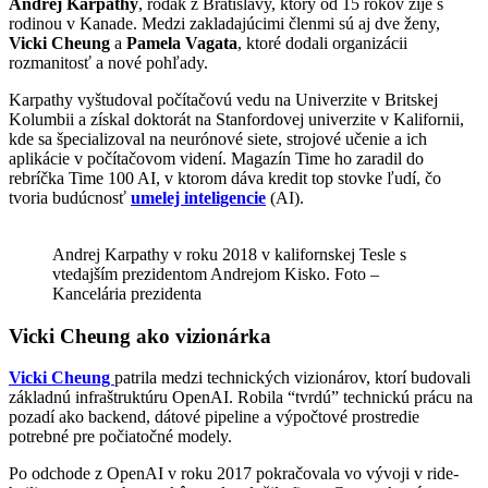
Andrej Karpathy
, rodák z Bratislavy, ktorý od 15 rokov žije s
rodinou v Kanade. Medzi zakladajúcimi členmi sú aj dve ženy,
Vicki Cheung
a
Pamela Vagata
, ktoré dodali organizácii
rozmanitosť a nové pohľady.
Karpathy vyštudoval počítačovú vedu na Univerzite v Britskej
Kolumbii a získal doktorát na Stanfordovej univerzite v Kalifornii,
kde sa špecializoval na neurónové siete, strojové učenie a ich
aplikácie v počítačovom videní. Magazín Time ho zaradil do
rebríčka Time 100 AI, v ktorom dáva kredit top stovke ľudí, čo
tvoria budúcnosť
umelej inteligencie
(AI).
Andrej Karpathy v roku 2018 v kalifornskej Tesle s
vtedajším prezidentom Andrejom Kisko. Foto –
Kancelária prezidenta
Vicki Cheung ako vizionárka
Vicki Cheung
patrila medzi technických vizionárov, ktorí budovali
základnú infraštruktúru OpenAI. Robila “tvrdú” technickú prácu na
pozadí ako backend, dátové pipeline a výpočtové prostredie
potrebné pre počiatočné modely.
Po odchode z OpenAI v roku 2017 pokračovala vo vývoji v ride-