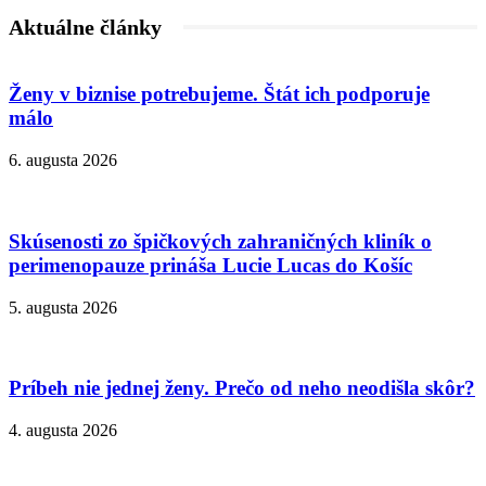
Aktuálne články
Ženy v biznise potrebujeme. Štát ich podporuje
málo
6. augusta 2026
Skúsenosti zo špičkových zahraničných kliník o
perimenopauze prináša Lucie Lucas do Košíc
5. augusta 2026
Príbeh nie jednej ženy. Prečo od neho neodišla skôr?
4. augusta 2026