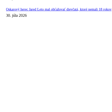
Oskarový herec Jared Leto mal obťažovať dievčatá, ktoré nemali 18 rokov
30. júla 2026