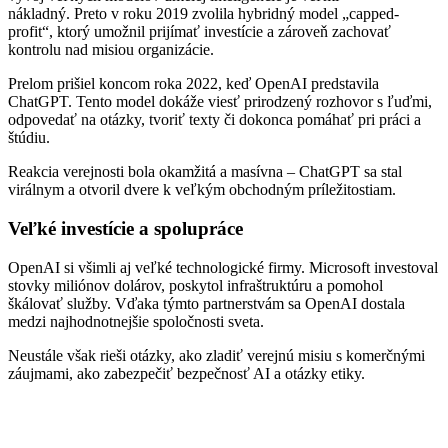
nákladný. Preto v roku 2019 zvolila hybridný model „capped-
profit“, ktorý umožnil prijímať investície a zároveň zachovať
kontrolu nad misiou organizácie.
Prelom prišiel koncom roka 2022, keď OpenAI predstavila
ChatGPT. Tento model dokáže viesť prirodzený rozhovor s ľuďmi,
odpovedať na otázky, tvoriť texty či dokonca pomáhať pri práci a
štúdiu.
Reakcia verejnosti bola okamžitá a masívna – ChatGPT sa stal
virálnym a otvoril dvere k veľkým obchodným príležitostiam.
Veľké investície a spolupráce
OpenAI si všimli aj veľké technologické firmy. Microsoft investoval
stovky miliónov dolárov, poskytol infraštruktúru a pomohol
škálovať služby. Vďaka týmto partnerstvám sa OpenAI dostala
medzi najhodnotnejšie spoločnosti sveta.
Neustále však rieši otázky, ako zladiť verejnú misiu s komerčnými
záujmami, ako zabezpečiť bezpečnosť AI a otázky etiky.