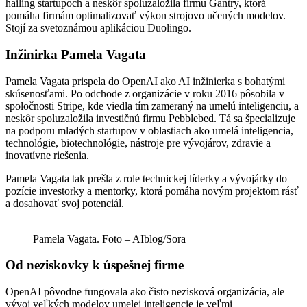
hailing startupoch a neskôr spoluzaložila firmu Gantry, ktorá
pomáha firmám optimalizovať výkon strojovo učených modelov.
Stojí za svetoznámou aplikáciou Duolingo.
Inžinirka Pamela Vagata
Pamela Vagata prispela do OpenAI ako AI inžinierka s bohatými
skúsenosťami. Po odchode z organizácie v roku 2016 pôsobila v
spoločnosti Stripe, kde viedla tím zameraný na umelú inteligenciu, a
neskôr spoluzaložila investičnú firmu Pebblebed. Tá sa špecializuje
na podporu mladých startupov v oblastiach ako umelá inteligencia,
technológie, biotechnológie, nástroje pre vývojárov, zdravie a
inovatívne riešenia.
Pamela Vagata tak prešla z role technickej líderky a vývojárky do
pozície investorky a mentorky, ktorá pomáha novým projektom rásť
a dosahovať svoj potenciál.
Pamela Vagata. Foto – AIblog/Sora
Od neziskovky k úspešnej firme
OpenAI pôvodne fungovala ako čisto nezisková organizácia, ale
vývoj veľkých modelov umelej inteligencie je veľmi