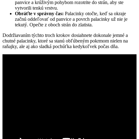
panvice a krúživým pohybom rozotrite do strán, aby ste
vytvorili tenkú vrstvu.
Obráťte v správny čas:
Palacinky otočte, keď sa okraje
začnú oddeľovať od panvice a povrch palacinky už nie je
tekutý. Opečte z oboch strán do zlatista.
Dodržiavaním týchto troch krokov dosiahnete dokonale jemné a
chutné palacinky, ktoré sa stanú obľúbeným pokrmom nielen na
raňajky, ale aj ako sladká pochúťka kedykoľvek počas dňa.