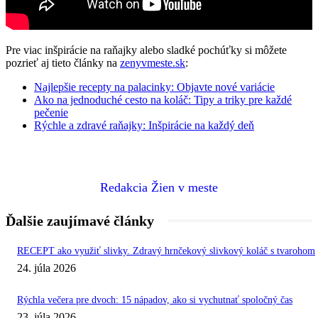
Pre viac inšpirácie na raňajky alebo sladké pochúťky si môžete
pozrieť aj tieto články na
zenyvmeste.sk
:
Najlepšie recepty na palacinky: Objavte nové variácie
Ako na jednoduché cesto na koláč: Tipy a triky pre každé
pečenie
Rýchle a zdravé raňajky: Inšpirácie na každý deň
Redakcia Žien v meste
Ďalšie zaujímavé články
RECEPT ako využiť slivky. Zdravý hrnčekový slivkový koláč s tvarohom
24. júla 2026
Rýchla večera pre dvoch: 15 nápadov, ako si vychutnať spoločný čas
23. júla 2026