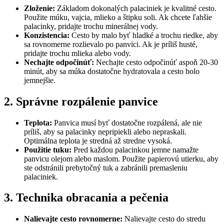
Zloženie:
Základom dokonalých palaciniek je kvalitné cesto.
Použite múku, vajcia, mlieko a štipku soli. Ak chcete ľahšie
palacinky, pridajte trochu minerálnej vody.
Konzistencia:
Cesto by malo byť hladké a trochu riedke, aby
sa rovnomerne rozlievalo po panvici. Ak je príliš husté,
pridajte trochu mlieka alebo vody.
Nechajte odpočinúť:
Nechajte cesto odpočinúť aspoň 20-30
minút, aby sa múka dostatočne hydratovala a cesto bolo
jemnejšie.
2. Správne rozpálenie panvice
Teplota:
Panvica musí byť dostatočne rozpálená, ale nie
príliš, aby sa palacinky nepripiekli alebo nepraskali.
Optimálna teplota je stredná až stredne vysoká.
Použitie tuku:
Pred každou palacinkou jemne namažte
panvicu olejom alebo maslom. Použite papierovú utierku, aby
ste odstránili prebytočný tuk a zabránili premasleniu
palaciniek.
3. Technika obracania a pečenia
Nalievajte cesto rovnomerne:
Nalievajte cesto do stredu