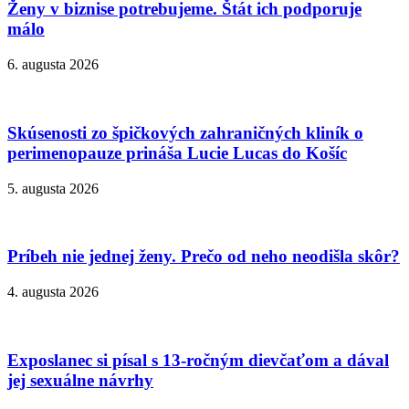
Ženy v biznise potrebujeme. Štát ich podporuje
málo
6. augusta 2026
Skúsenosti zo špičkových zahraničných kliník o
perimenopauze prináša Lucie Lucas do Košíc
5. augusta 2026
Príbeh nie jednej ženy. Prečo od neho neodišla skôr?
4. augusta 2026
Exposlanec si písal s 13-ročným dievčaťom a dával
jej sexuálne návrhy