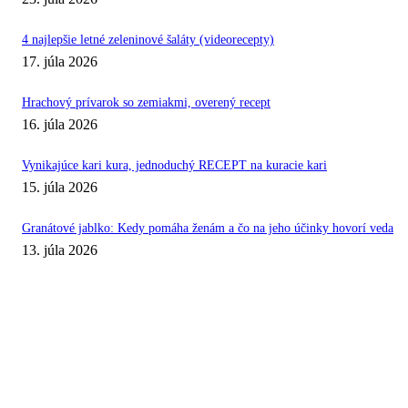
4 najlepšie letné zeleninové šaláty (videorecepty)
17. júla 2026
Hrachový prívarok so zemiakmi, overený recept
16. júla 2026
Vynikajúce kari kura, jednoduchý RECEPT na kuracie kari
15. júla 2026
Granátové jablko: Kedy pomáha ženám a čo na jeho účinky hovorí veda
13. júla 2026