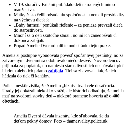
V 19. storočí v Británii pribúdalo detí narodených mimo
manželstva.
Matky často čelili odsúdeniu spoločnosti a nemali prostriedky
na výchovu dieťaťa.
„Baby farmeri“ ponúkali riešenie – za peniaze prevzali dieťa
do starostlivosti.
Mnohí sa o deti skutočne starali, no iní ich zanedbávali či
dokonca zabíjali.
Prípad Amelie Dyer odhalil temnú stránku tejto praxe.
Amelia si postupne vybudovala povesť spoľahlivej pestúnky, no za
zatvorenými dverami sa odohrávalo niečo desivé. Novorodencov
prijímala za poplatok, no namiesto starostlivosti ich nechávala trpieť
hladom alebo ich priamo
zabíjala
. Tiel sa zbavovala tak, že ich
hádzala do riek či kanálov.
Polícia neskôr zistila, že Ameliin „biznis“ trval celé desaťročia.
Úrady jej dokázali niekoľko vrážd, ale historici odhadujú, že mohla
mať na svedomí stovky detí – niektoré pramene hovoria až o
400
obetiach
.
Amelia Dyer si dávala inzeráty, kde sľubovala, že dá
deťom pekný domov. Foto – thamesvalley.police.uk