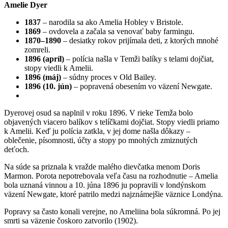
Amelie Dyer
1837
– narodila sa ako Amelia Hobley v Bristole.
1869
– ovdovela a začala sa venovať baby farmingu.
1870–1890
– desiatky rokov prijímala deti, z ktorých mnohé
zomreli.
1896 (apríl)
– polícia našla v Temži balíky s telami dojčiat,
stopy viedli k Amelii.
1896 (máj)
– súdny proces v Old Bailey.
1896 (10. jún)
– popravená obesením vo väzení Newgate.
Dyerovej osud sa naplnil v roku 1896. V rieke Temža bolo
objavených viacero balíkov s telíčkami dojčiat. Stopy viedli priamo
k Amelii. Keď ju polícia zatkla, v jej dome našla dôkazy –
oblečenie, písomnosti, účty a stopy po mnohých zmiznutých
deťoch.
Na súde sa priznala k vražde malého dievčatka menom Doris
Marmon. Porota nepotrebovala veľa času na rozhodnutie – Amelia
bola uznaná vinnou a 10. júna 1896 ju popravili v londýnskom
väzení Newgate, ktoré patrilo medzi najznámejšie väznice Londýna.
Popravy sa často konali verejne, no Ameliina bola súkromná. Po jej
smrti sa väzenie čoskoro zatvorilo (1902).