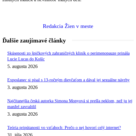
Redakcia Žien v meste
Ďalšie zaujímavé články
Skúsenosti zo špičkových zahraničných kliník o perimenopauze prináša
Lucie Lucas do Košíc
5. augusta 2026
Exposlanec si písal s 13-ročným dievčaťom a dával jej sexuálne návrhy
3. augusta 2026
Najčítanejšia česká autorka Simona Monyová si prešla peklom, než ju jej
manžel zavraždil
3. augusta 2026
Teória pripútanosti vo vzťahoch: Prečo o nej hovorí celý internet?
31. júla 2026