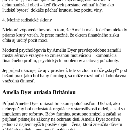
dehumanizácii obetí – keď človek prestane vnímať iného ako
ľudskú bytosť, dokáže páchať krutosti bez pocitu viny.
4. Možné sadistické sklony
Niektoré výpovede hovoria o tom, že Amelia mala k deťom niekedy
priamo krutý vzťah. Je preto možné, že okrem finančného zisku
cítila aj určitý pocit moci.
Moderní psychológovia by Ameliu Dyer pravdepodobne zaradili
medzi sériové vrahyne so zmiešanou motiváciou – kombinácia
finančného profitu, psychických problémov a citovej prázdnoty.
Jej prípad ukazuje, že aj v prostredí, kde sa zločin môže „skryť“ pod
bežnú prax (ako bol baby farming), sa môže rozvinúť chladnokrvná
vražedná činnosť.
Amelia Dyer otriasla Britániou
Prípad Amelie Dyer otriasol britskou spoločnosťou. Ukázal, ako
nebezpečný bol nedostatok regulácie v starostlivosti o deti, a stal sa
impulzom pre reformy. Baby farming postupne zmizol a začali sa
prijímať prísnejšie zákony na ochranu detí. Amelia Dyer zostáva
jednou z najtemnejších postáv dejín – žena, ktorá zneužila dôveru
zúfalých matiek a nevinnosť malých detí.