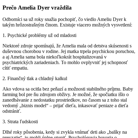
Prečo Amelia Dyer vraždila
Odborníci sa už roky snažia pochopiť, čo viedlo Ameliu Dyer k
takým hrôzostrašným činom. Existuje viacero možných vysvetlení:
1. Psychické problémy už od mladosti
Niektoré zdroje spomínajú, že Amelia mala od detstva skúsenosti s
duševnou chorobou v rodine. Jej matka trpela psychickou poruchou,
a aj Amelia sama bola niekoľkokrát hospitalizovaná v
psychiatrických zariadeniach. To mohlo ovplyvniť jej schopnosť
cítiť empatiu.
2. Finančný tlak a chladný kalkul
Ako vdova sa ocitla bez peňazí a možnosti stabilného príjmu. Baby
farming bol pre ňu zdrojom obživy. Je možné, že spočiatku išlo o
zanedbávanie z nedostatku prostriedkov, no časom sa z toho stal
vedomý „biznis model“ – prijať dieťa, inkasovať peniaze a dieťa
odstrániť.
3. Strata ľudskosti
Dlhé roky pôsobenia, kedy si zvykla vnímať deti ako „balíky na
prevzatie“, ju mohli úplne otupiť. Psychológovia hovoria o