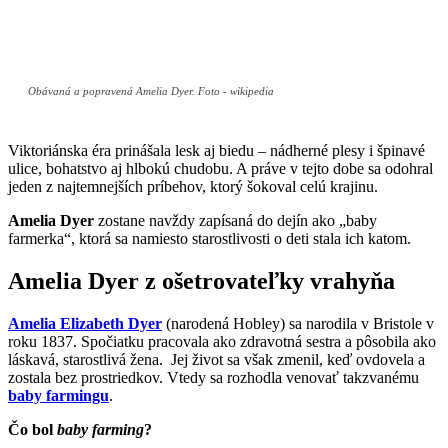
Obávaná a popravená Amelia Dyer. Foto - wikipedia
Viktoriánska éra prinášala lesk aj biedu – nádherné plesy i špinavé
ulice, bohatstvo aj hlbokú chudobu. A práve v tejto dobe sa odohral
jeden z najtemnejších príbehov, ktorý šokoval celú krajinu.
Amelia Dyer
zostane navždy zapísaná do dejín ako „baby
farmerka“, ktorá sa namiesto starostlivosti o deti stala ich katom.
Amelia Dyer z ošetrovateľky vrahyňa
Amelia Elizabeth Dyer
(narodená Hobley) sa narodila v Bristole v
roku 1837. Spočiatku pracovala ako zdravotná sestra a pôsobila ako
láskavá, starostlivá žena. Jej život sa však zmenil, keď ovdovela a
zostala bez prostriedkov. Vtedy sa rozhodla venovať takzvanému
baby farmingu
.
Čo bol
baby farming
?