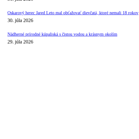
Oskarový herec Jared Leto mal obťažovať dievčatá, ktoré nemali 18 rokov
30. júla 2026
Nádherné prírodné kúpaliská s čistou vodou a krásnym okolím
29. júla 2026