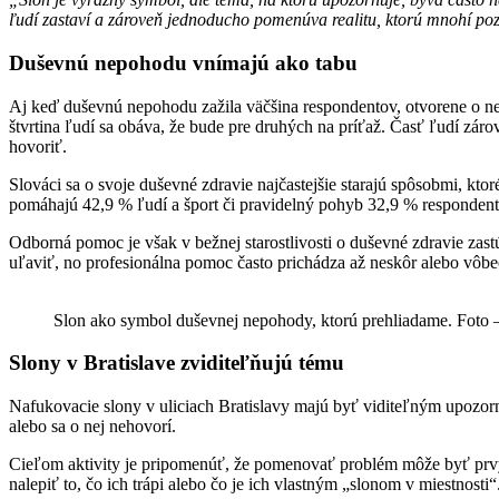
ľudí zastaví a zároveň jednoducho pomenúva realitu, ktorú mnohí po
Duševnú nepohodu vnímajú ako tabu
Aj keď duševnú nepohodu zažila väčšina respondentov, otvorene o nej
štvrtina ľudí sa obáva, že bude pre druhých na príťaž. Časť ľudí zá
hovoriť.
Slováci sa o svoje duševné zdravie najčastejšie starajú spôsobmi, kt
pomáhajú 42,9 % ľudí a šport či pravidelný pohyb 32,9 % respondent
Odborná pomoc je však v bežnej starostlivosti o duševné zdravie zast
uľaviť, no profesionálna pomoc často prichádza až neskôr alebo vôbe
Slon ako symbol duševnej nepohody, ktorú prehliadame. Foto
Slony v Bratislave zviditeľňujú tému
Nafukovacie slony v uliciach Bratislavy majú byť viditeľným upozor
alebo sa o nej nehovorí.
Cieľom aktivity je pripomenúť, že pomenovať problém môže byť prvý
nalepiť to, čo ich trápi alebo čo je ich vlastným „slonom v miestnosti“