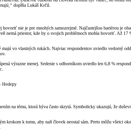
znajú,“
dopĺňa Lukáš Krčil.
 hovoriť nie je pre mnohých samozrejmé. Najčastejšou bariérou je oba
roveň nemá priestor, kde by o svojich problémoch mohla hovoriť. Až 17
oré majú vo vlastných rukách. Najviac respondentov uviedlo vedomý odd
ov.
úpená výrazne menej. Sedenie s odborníkom uviedlo len 6,8 % responden
c.
 – Hedepy
nením na tému, ktorá býva často skrytá. Symbolicky ukazujú, že duše
m krokom k tomu, aby naň človek neostal sám. Preto môžu všetci okolo
.