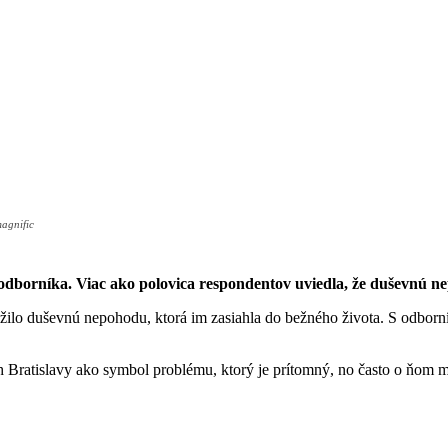
magnific
 odborníka. Viac ako polovica respondentov uviedla, že duševnú n
ilo duševnú nepohodu, ktorá im zasiahla do bežného života. S odborní
ach Bratislavy ako symbol problému, ktorý je prítomný, no často o ňom 