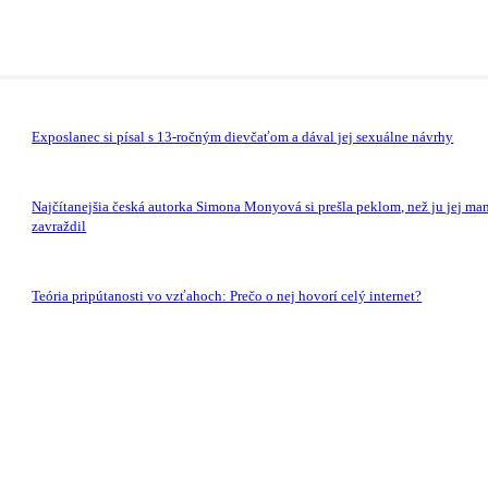
Exposlanec si písal s 13-ročným dievčaťom a dával jej sexuálne návrhy
Najčítanejšia česká autorka Simona Monyová si prešla peklom, než ju jej ma
zavraždil
Teória pripútanosti vo vzťahoch: Prečo o nej hovorí celý internet?