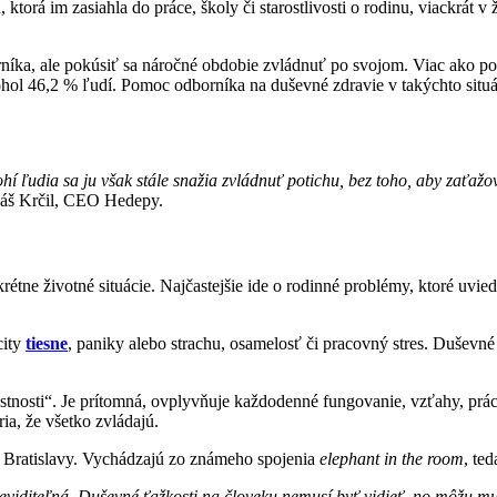
á im zasiahla do práce, školy či starostlivosti o rodinu, viackrát v ž
rníka, ale pokúsiť sa náročné obdobie zvládnuť po svojom. Viac ako po
hol 46,2 % ľudí. Pomoc odborníka na duševné zdravie v takýchto situá
ľudia sa ju však stále snažia zvládnuť potichu, bez toho, aby zaťažova
áš Krčil, CEO Hedepy.
e životné situácie. Najčastejšie ide o rodinné problémy, ktoré uvied
city
tiesne
, paniky alebo strachu, osamelosť či pracovný stres. Duševné 
tnosti“. Je prítomná, ovplyvňuje každodenné fungovanie, vzťahy, prá
ia, že všetko zvládajú.
ach Bratislavy. Vychádzajú zo známeho spojenia
elephant in the room
, te
eviditeľná. Duševné ťažkosti na človeku nemusí byť vidieť, no môžu mu