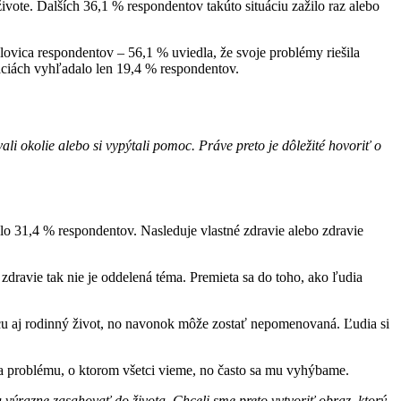
ivote. Ďalších 36,1 % respondentov takúto situáciu zažilo raz alebo
lovica respondentov – 56,1 % uviedla, že svoje problémy riešila
ciách vyhľadalo len 19,4 % respondentov.
li okolie alebo si vypýtali pomoc. Práve preto je dôležité hovoriť o
lo 31,4 % respondentov. Nasleduje vlastné zdravie alebo zdravie
zdravie tak nie je oddelená téma. Premieta sa do toho, ako ľudia
cu aj rodinný život, no navonok môže zostať nepomenovaná. Ľudia si
da problému, o ktorom všetci vieme, no často sa mu vyhýbame.
 výrazne zasahovať do života. Chceli sme preto vytvoriť obraz, ktorý