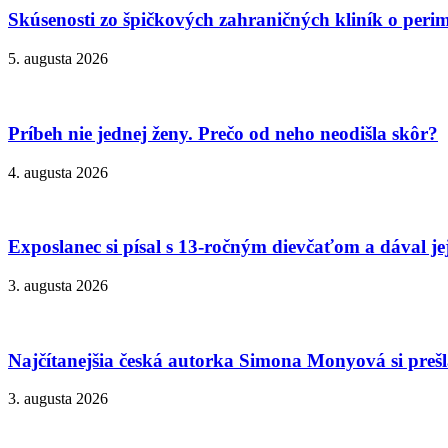
Skúsenosti zo špičkových zahraničných kliník o peri
5. augusta 2026
Príbeh nie jednej ženy. Prečo od neho neodišla skôr?
4. augusta 2026
Exposlanec si písal s 13-ročným dievčaťom a dával je
3. augusta 2026
Najčítanejšia česká autorka Simona Monyová si prešla
3. augusta 2026