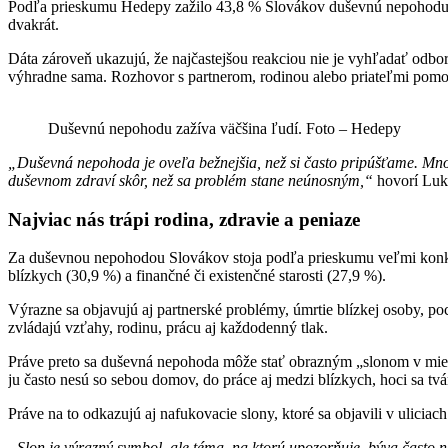
Podľa prieskumu Hedepy zažilo 43,8 % Slovákov duševnú nepohodu, ktor
dvakrát.
Dáta zároveň ukazujú, že najčastejšou reakciou nie je vyhľadať odbo
výhradne sama. Rozhovor s partnerom, rodinou alebo priateľmi pomo
Duševnú nepohodu zažíva väčšina ľudí. Foto – Hedepy
„Duševná nepohoda je oveľa bežnejšia, než si často pripúšťame. Mnohí 
duševnom zdraví skôr, než sa problém stane neúnosným,“
hovorí Luk
Najviac nás trápi rodina, zdravie a peniaze
Za duševnou nepohodou Slovákov stoja podľa prieskumu veľmi konkrétn
blízkych (30,9 %) a finančné či existenčné starosti (27,9 %).
Výrazne sa objavujú aj partnerské problémy, úmrtie blízkej osoby, po
zvládajú vzťahy, rodinu, prácu aj každodenný tlak.
Práve preto sa duševná nepohoda môže stať obrazným „slonom v mies
ju často nesú so sebou domov, do práce aj medzi blízkych, hoci sa tvár
Práve na to odkazujú aj nafukovacie slony, ktoré sa objavili v ulici
„Slon je výrazný symbol, ale téma, na ktorú upozorňuje, býva často n