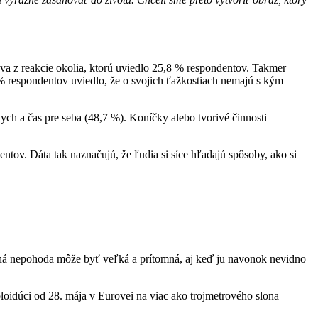
va z reakcie okolia, ktorú uviedlo 25,8 % respondentov. Takmer
 % respondentov uviedlo, že o svojich ťažkostiach nemajú s kým
ych a čas pre seba (48,7 %). Koníčky alebo tvorivé činnosti
tov. Dáta tak naznačujú, že ľudia si síce hľadajú spôsoby, ako si
vná nepohoda môže byť veľká a prítomná, aj keď ju navonok nevidno
idúci od 28. mája v Eurovei na viac ako trojmetrového slona