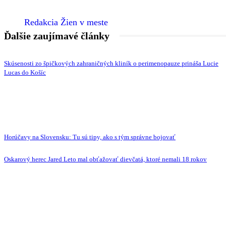
Redakcia Žien v meste
Ďalšie zaujímavé články
Skúsenosti zo špičkových zahraničných kliník o perimenopauze prináša Lucie
Lucas do Košíc
Horúčavy na Slovensku: Tu sú tipy, ako s tým správne bojovať
Oskarový herec Jared Leto mal obťažovať dievčatá, ktoré nemali 18 rokov