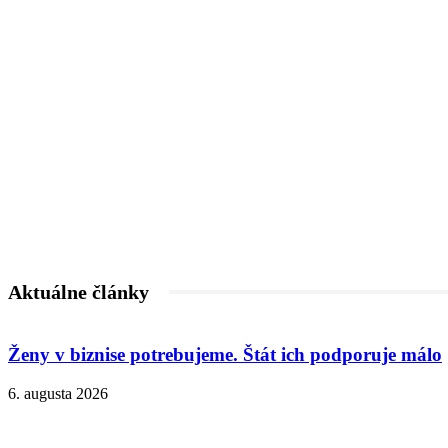
Aktuálne články
Ženy v biznise potrebujeme. Štát ich podporuje málo
6. augusta 2026