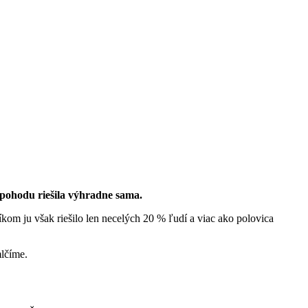
epohodu riešila výhradne sama.
kom ju však riešilo len necelých 20 % ľudí a viac ako polovica
mlčíme.