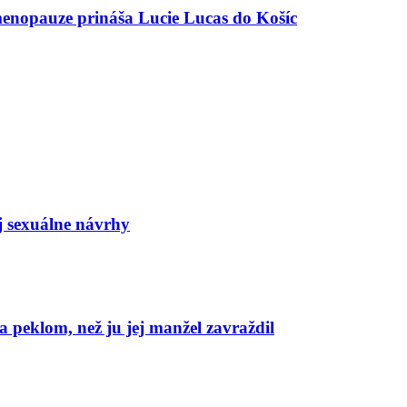
menopauze prináša Lucie Lucas do Košíc
j sexuálne návrhy
 peklom, než ju jej manžel zavraždil