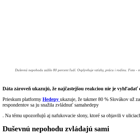
Duševnú nepohodu zažilo 80 percent ľudí. Ovplyvňuje vzťahy, prácu i rodinu. Foto - 
Dáta zároveň ukazujú, že najčastejšou reakciou nie je vyhľadať
Prieskum platformy
Hedepy
ukazuje, že takmer 80 % Slovákov už zaž
respondentov sa ju snažila zvládnuť samahedepy
. Na tému upozorňujú aj nafukovacie slony, ktoré sa objavili v ulici
Duševnú nepohodu zvládajú sami