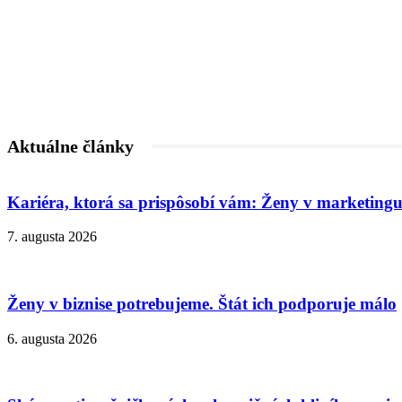
Aktuálne články
Kariéra, ktorá sa prispôsobí vám: Ženy v marketingu
7. augusta 2026
Ženy v biznise potrebujeme. Štát ich podporuje málo
6. augusta 2026