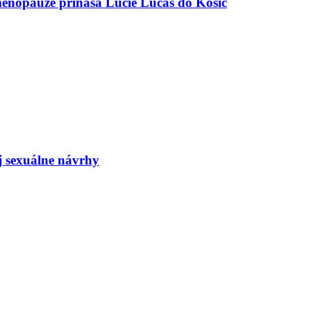
menopauze prináša Lucie Lucas do Košíc
j sexuálne návrhy