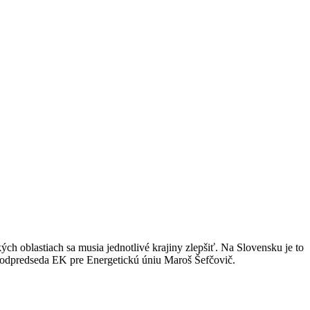
h oblastiach sa musia jednotlivé krajiny zlepšiť. Na Slovensku je to
ol podpredseda EK pre Energetickú úniu Maroš Šefčovič.