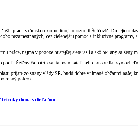
širšiu prácu s rómskou komunitou,“ upozornil Šefčovič. Do tejto oblas
dobo nezamestnaných, cez cielenejšiu pomoc a inkluzívne programy, a
u práce, najmä v podobe hustejšej siete jaslí a škôlok, aby sa ženy m
podľa Šefčoviča patrí kvalita podnikateľského prostredia, vymožiteľ
 oblasti prijaté zo strany vlády SR, budú dobre vnímané občanmi našej 
 potrebný pokrok.
.
ť tri roky doma s dieťaťom