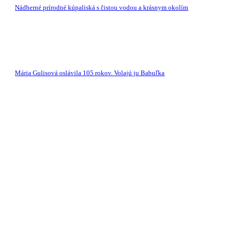
Nádherné prírodné kúpaliská s čistou vodou a krásnym okolím
Mária Gulisová oslávila 105 rokov. Volajú ju Babuľka