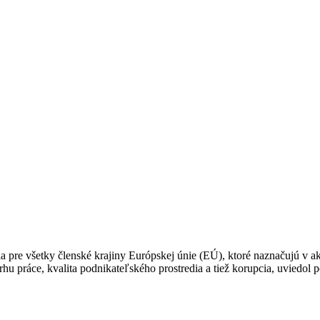
e všetky členské krajiny Európskej únie (EÚ), ktoré naznačujú v akýc
 trhu práce, kvalita podnikateľského prostredia a tiež korupcia, uvied