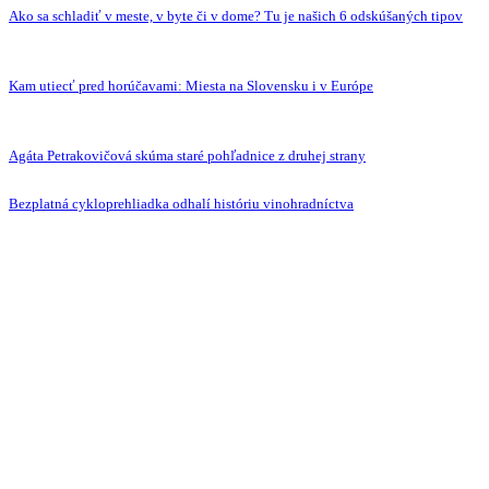
Ako sa schladiť v meste, v byte či v dome? Tu je našich 6 odskúšaných tipov
Kam utiecť pred horúčavami: Miesta na Slovensku i v Európe
Agáta Petrakovičová skúma staré pohľadnice z druhej strany
Bezplatná cykloprehliadka odhalí históriu vinohradníctva