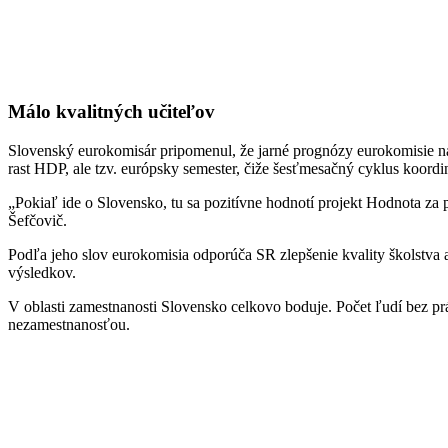
Málo kvalitných učiteľov
Slovenský eurokomisár pripomenul, že jarné prognózy eurokomisie na
rast HDP, ale tzv. európsky semester, čiže šesťmesačný cyklus koordin
„Pokiaľ ide o Slovensko, tu sa pozitívne hodnotí projekt Hodnota za 
Šefčovič.
Podľa jeho slov eurokomisia odporúča SR zlepšenie kvality školstva a
výsledkov.
V oblasti zamestnanosti Slovensko celkovo boduje. Počet ľudí bez pr
nezamestnanosťou.