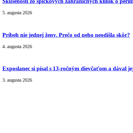
Skúsenosti zo špičkových zahraničných kliník o peri
5. augusta 2026
Príbeh nie jednej ženy. Prečo od neho neodišla skôr?
4. augusta 2026
Exposlanec si písal s 13-ročným dievčaťom a dával je
3. augusta 2026