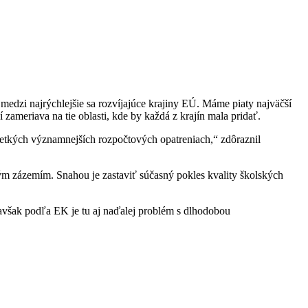
dzi najrýchlejšie sa rozvíjajúce krajiny EÚ. Máme piaty najväčší
zameriava na tie oblasti, kde by každá z krajín mala pridať.
všetkých významnejších rozpočtových opatreniach,“ zdôraznil
ným zázemím. Snahou je zastaviť súčasný pokles kvality školských
 avšak podľa EK je tu aj naďalej problém s dlhodobou