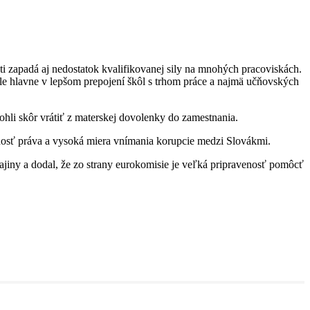
ti zapadá aj nedostatok kvalifikovanej sily na mnohých pracoviskách.
le hlavne v lepšom prepojení škôl s trhom práce a najmä učňovských
ohli skôr vrátiť z materskej dovolenky do zamestnania.
nosť práva a vysoká miera vnímania korupcie medzi Slovákmi.
krajiny a dodal, že zo strany eurokomisie je veľká pripravenosť pomôcť