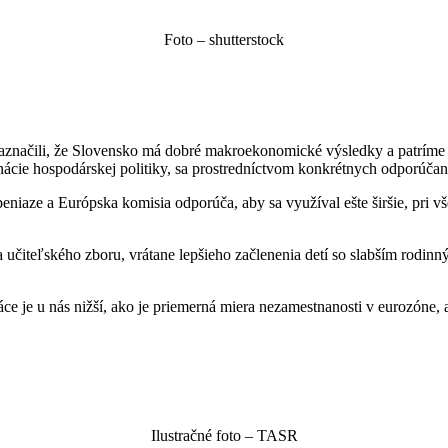
Foto – shutterstock
značili, že Slovensko má dobré makroekonomické výsledky a patríme me
ácie hospodárskej politiky, sa prostredníctvom konkrétnych odporúčaní 
peniaze a Európska komisia odporúča, aby sa využíval ešte širšie, pri 
 učiteľského zboru, vrátane lepšieho začlenenia detí so slabším rodin
áce je u nás nižší, ako je priemerná miera nezamestnanosti v eurozóne,
Ilustračné foto – TASR