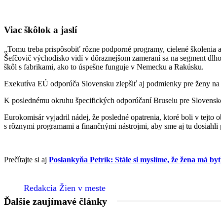
Viac škôlok a jaslí
„Tomu treba prispôsobiť rôzne podporné programy, cielené školenia a 
Šefčovič východisko vidí v dôraznejšom zameraní sa na segment dlho
škôl s fabrikami, ako to úspešne funguje v Nemecku a Rakúsku.
Exekutíva EÚ odporúča Slovensku zlepšiť aj podmienky pre ženy na trh
K poslednému okruhu špecifických odporúčaní Bruselu pre Slovensko 
Eurokomisár vyjadril nádej, že posledné opatrenia, ktoré boli v tejto
s rôznymi programami a finančnými nástrojmi, aby sme aj tu dosiahli
Prečítajte si aj
Poslankyňa Petrík: Stále si myslíme, že žena má by
Redakcia Žien v meste
Ďalšie zaujímavé články