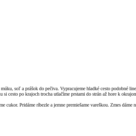
 múku, soľ a prášok do pečiva. Vypracujeme hladké cesto podobné lin
si cesto po krajoch trocha utlačíme prstami do strán až hore k okrajo
me cukor. Pridáme ríbezle a jemne premiešame vareškou. Zmes dáme na