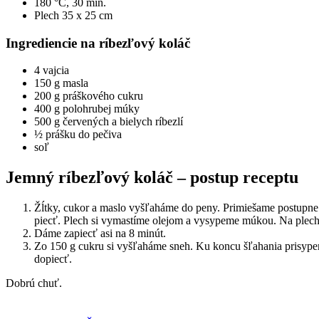
180 °C, 30 min.
Plech 35 x 25 cm
Ingrediencie na ríbezľový koláč
4 vajcia
150 g masla
200 g práškového cukru
400 g polohrubej múky
500 g červených a bielych ríbezlí
½ prášku do pečiva
soľ
Jemný ríbezľový koláč – postup receptu
Žĺtky, cukor a maslo vyšľaháme do peny. Primiešame postupne
piecť. Plech si vymastíme olejom a vysypeme múkou. Na plechu 
Dáme zapiecť asi na 8 minút.
Zo 150 g cukru si vyšľaháme sneh. Ku koncu šľahania prisype
dopiecť.
Dobrú chuť.