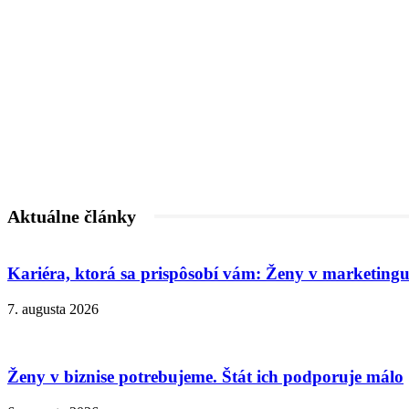
Aktuálne články
Kariéra, ktorá sa prispôsobí vám: Ženy v marketingu
7. augusta 2026
Ženy v biznise potrebujeme. Štát ich podporuje málo