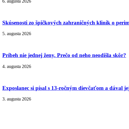
6. augusta 2026
Skúsenosti zo špičkových zahraničných kliník o peri
5. augusta 2026
Príbeh nie jednej ženy. Prečo od neho neodišla skôr?
4. augusta 2026
Exposlanec si písal s 13-ročným dievčaťom a dával je
3. augusta 2026