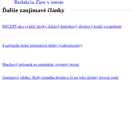
Redakcia Žien v meste
Ďalšie zaujímavé články
RECEPT ako využiť slivky. Zdravý hrnčekový slivkový koláč s tvarohom
4 najlepšie letné zeleninové šaláty (videorecepty)
Hrachový prívarok so zemiakmi, overený recept
Granátové jablko: Kedy pomáha ženám a čo na jeho účinky hovorí veda