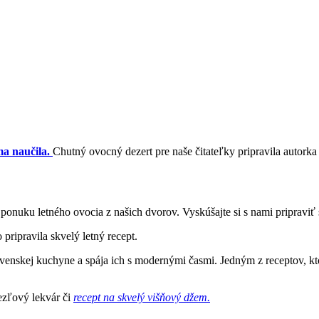
a naučila.
Chutný ovocný dezert pre naše čitateľky pripravila
autorka
ponuku letného ovocia z našich dvorov. Vyskúšajte si s nami pripraviť 
ripravila skvelý letný recept.
enskej kuchyne a spája ich s modernými časmi. Jedným z receptov, ktor
bezľový lekvár či
recept na skvelý višňový džem.